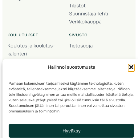
Tilastot
Suunnistaja-lehti
Verkkokauppa
KOULUTUKSET
SIVUSTO
Koulutus ja koulutus­
Tietosuoja
kalenteri
Nuorison koulutukset
Hallinnoi suostumusta
Seura­kehittäminen
Valmentaja­koulutus
Parhaan kokemuksen tarjoamiseksi käytämme teknologioita, kuten
Kartoitus
evästeitä, tallentaaksemme ja/tai käyttääksemme laitetietoja. Näiden
Ratamestari
tekniikoiden hyväksyminen antaa meille mahdollisuuden käsitellä tietoja,
kuten selauskäyttäytymistä tai yksilöllisiä tunnuksia tällä sivustolla.
Suostumuksen jättäminen tai peruuttaminen voi vaikuttaa sivuston
Suomen Suunnistusliitto
© 2025 ·
· Valimotie 10, 00380 Helsinki, Finland
ominaisuuksiin ja toimintoihin.
info(a)suunnistusliitto.fi,
Rastilipun asiat
: rastilippu(a)suunnistusliitto.fi
Hyväksy
Kilpailut ja kuntorastit – Rastilippu
:::
Rastilipun ohjeet