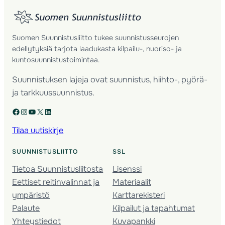
Suomen Suunnistusliitto tukee suunnistusseurojen
edellytyksiä tarjota laadukasta kilpailu-, nuoriso- ja
kuntosuunnistustoimintaa.
Suunnistuksen lajeja ovat suunnistus, hiihto-, pyörä-
ja tarkkuussuunnistus.
Facebook
Instagram
YouTube
X
LinkedIn
Tilaa uutiskirje
SUUNNISTUSLIITTO
SSL
Tietoa Suunnistusliitosta
Lisenssi
Eettiset reitinvalinnat ja
Materiaalit
ympäristö
Karttarekisteri
Palaute
Kilpailut ja tapahtumat
Yhteystiedot
Kuvapankki