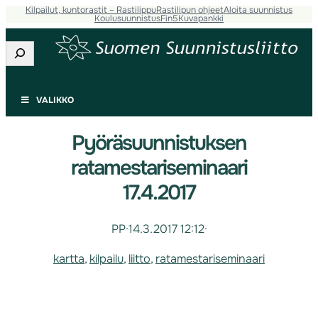
Kilpailut, kuntorastit – Rastilippu
Rastilipun ohjeet
Aloita suunnistus
Koulusuunnistus
Fin5
Kuvapankki
Etsi
VALIKKO
Pyöräsuunnistuksen
ratamestariseminaari
17.4.2017
PP
·
14.3.2017 12:12
·
kartta
, 
kilpailu
, 
liitto
, 
ratamestariseminaari