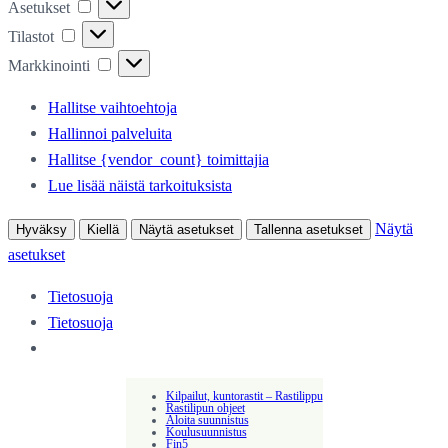
Asetukset
Asetukset
Tilastot
Tilastot
Markkinointi
Markkinointi
Hallitse vaihtoehtoja
Hallinnoi palveluita
Hallitse {vendor_count} toimittajia
Lue lisää näistä tarkoituksista
Näytä
Hyväksy
Kiellä
Näytä asetukset
Tallenna asetukset
asetukset
Tietosuoja
Tietosuoja
Kilpailut, kuntorastit – Rastilippu
Rastilipun ohjeet
Aloita suunnistus
Koulusuunnistus
Fin5