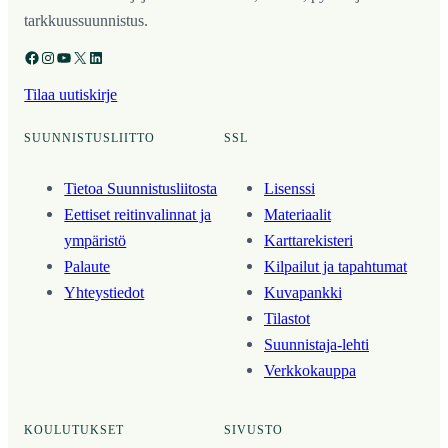
tarkkuussuunnistus.
Facebook
Instagram
YouTube
X
LinkedIn
Tilaa uutiskirje
SUUNNISTUSLIITTO
SSL
Tietoa Suunnistusliitosta
Lisenssi
Eettiset reitinvalinnat ja
Materiaalit
ympäristö
Karttarekisteri
Palaute
Kilpailut ja tapahtumat
Yhteystiedot
Kuvapankki
Tilastot
Suunnistaja-lehti
Verkkokauppa
KOULUTUKSET
SIVUSTO