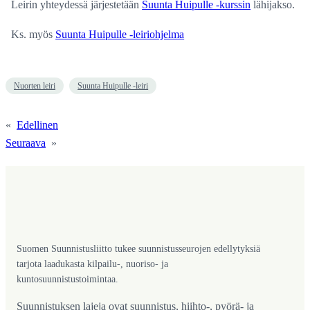
Leirin yhteydessä järjestetään
Suunta Huipulle -kurssin
lähijakso.
Ks. myös
Suunta Huipulle -leiriohjelma
Nuorten leiri
Suunta Huipulle -leiri
«
Edellinen
Seuraava
»
Suomen Suunnistusliitto tukee suunnistusseurojen edellytyksiä
tarjota laadukasta kilpailu-, nuoriso- ja
kuntosuunnistustoimintaa.
Suunnistuksen lajeja ovat suunnistus, hiihto-, pyörä- ja