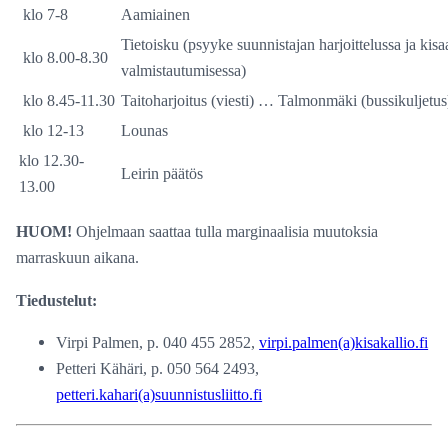
klo 7-8
Aamiainen
Tietoisku (psyyke suunnistajan harjoittelussa ja kisa
klo 8.00-8.30
valmistautumisessa)
klo 8.45-11.30
Taitoharjoitus (viesti) … Talmonmäki (bussikuljetus
klo 12-13
Lounas
klo 12.30-
Leirin päätös
13.00
HUOM!
Ohjelmaan saattaa tulla marginaalisia muutoksia
marraskuun aikana.
Tiedustelut:
Virpi Palmen, p. 040 455 2852,
virpi.palmen(a)kisakallio.fi
Petteri Kähäri, p. 050 564 2493,
petteri.kahari(a)suunnistusliitto.fi