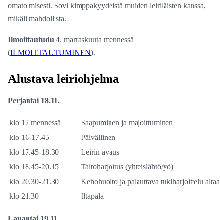
omatoimisesti. Sovi kimppakyydeistä muiden leiriläisten kanssa,
mikäli mahdollista.
Ilmoittautudu
4. marraskuuta mennessä
(
ILMOITTAUTUMINEN
).
Alustava leiriohjelma
Perjantai 18.11.
klo 17 mennessä
Saapuminen ja majoittuminen
klo 16-17.45
Päivällinen
klo 17.45-18.30
Leirin avaus
klo 18.45-20.15
Taitoharjoitus (yhteislähtö/yö)
klo 20.30-21.30
Kehohuolto ja palauttava tukiharjoittelu altaa
klo 21.30
Iltapala
Lauantai 19.11.