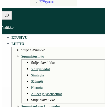
Kuvapankki
Etsi
Valikko
ETUSIVU
LIITTO
Sulje alavalikko
Suunnistusliitto
Sulje alavalikko
Yhteystiedot
Strategia
Säännöt
Historia
Alueet ja jäsenseurat
Sulje alavalikko
Suunnistuksen lajimuodot