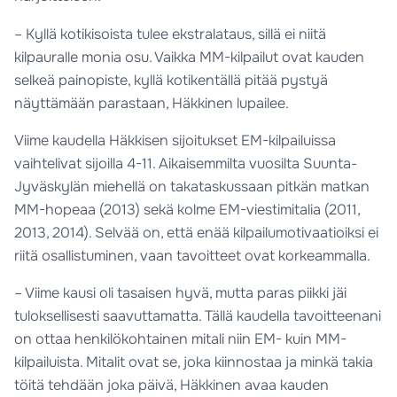
– Kyllä kotikisoista tulee ekstralataus, sillä ei niitä
kilpauralle monia osu. Vaikka MM-kilpailut ovat kauden
selkeä painopiste, kyllä kotikentällä pitää pystyä
näyttämään parastaan, Häkkinen lupailee.
Viime kaudella Häkkisen sijoitukset EM-kilpailuissa
vaihtelivat sijoilla 4-11. Aikaisemmilta vuosilta Suunta-
Jyväskylän miehellä on takataskussaan pitkän matkan
MM-hopeaa (2013) sekä kolme EM-viestimitalia (2011,
2013, 2014). Selvää on, että enää kilpailumotivaatioiksi ei
riitä osallistuminen, vaan tavoitteet ovat korkeammalla.
– Viime kausi oli tasaisen hyvä, mutta paras piikki jäi
tuloksellisesti saavuttamatta. Tällä kaudella tavoitteenani
on ottaa henkilökohtainen mitali niin EM- kuin MM-
kilpailuista. Mitalit ovat se, joka kiinnostaa ja minkä takia
töitä tehdään joka päivä, Häkkinen avaa kauden