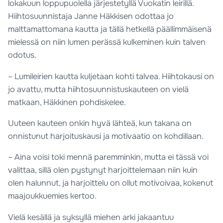
lokakuun loppupuolella järjestetyllä Vuokatin leirillä.
Hiihtosuunnistaja Janne Häkkisen odottaa jo
malttamattomana kautta ja tällä hetkellä päällimmäisenä
mielessä on niin lumen perässä kulkeminen kuin talven
odotus.
– Lumileirien kautta kuljetaan kohti talvea. Hiihtokausi on
jo avattu, mutta hiihtosuunnistuskauteen on vielä
matkaan, Häkkinen pohdiskelee.
Uuteen kauteen onkin hyvä lähteä, kun takana on
onnistunut harjoituskausi ja motivaatio on kohdillaan.
– Aina voisi toki mennä paremminkin, mutta ei tässä voi
valittaa, sillä olen pystynyt harjoittelemaan niin kuin
olen halunnut, ja harjoittelu on ollut motivoivaa, kokenut
maajoukkuemies kertoo.
Vielä kesällä ja syksyllä miehen arki jakaantuu