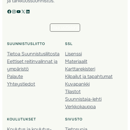
ja tarkkuussuunnistus.
Facebook
Instagram
YouTube
X
LinkedIn
Tilaa uutiskirje
SUUNNISTUSLIITTO
SSL
Tietoa Suunnistusliitosta
Lisenssi
Eettiset reitinvalinnat ja
Materiaalit
ympäristö
Karttarekisteri
Palaute
Kilpailut ja tapahtumat
Yhteystiedot
Kuvapankki
Tilastot
Suunnistaja-lehti
Verkkokauppa
KOULUTUKSET
SIVUSTO
Koulutus ja koulutus­
Tietosuoja