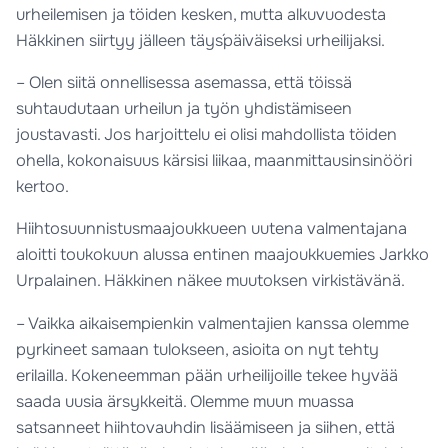
urheilemisen ja töiden kesken, mutta alkuvuodesta
Häkkinen siirtyy jälleen täys´päiväiseksi urheilijaksi.
– Olen siitä onnellisessa asemassa, että töissä
suhtaudutaan urheilun ja työn yhdistämiseen
joustavasti. Jos harjoittelu ei olisi mahdollista töiden
ohella, kokonaisuus kärsisi liikaa, maanmittausinsinööri
kertoo.
Hiihtosuunnistusmaajoukkueen uutena valmentajana
aloitti toukokuun alussa entinen maajoukkuemies Jarkko
Urpalainen. Häkkinen näkee muutoksen virkistävänä.
– Vaikka aikaisempienkin valmentajien kanssa olemme
pyrkineet samaan tulokseen, asioita on nyt tehty
erilailla. Kokeneemman pään urheilijoille tekee hyvää
saada uusia ärsykkeitä. Olemme muun muassa
satsanneet hiihtovauhdin lisäämiseen ja siihen, että