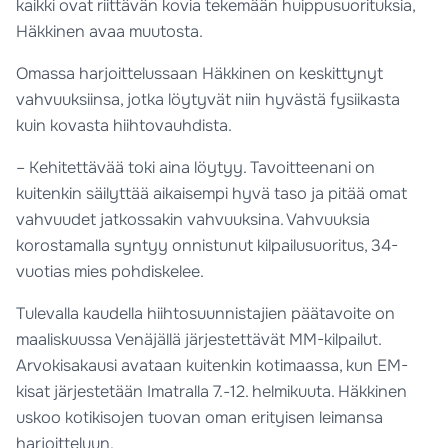
kaikki ovat riittävän kovia tekemään huippusuorituksia,
Häkkinen avaa muutosta.
Omassa harjoittelussaan Häkkinen on keskittynyt
vahvuuksiinsa, jotka löytyvät niin hyvästä fysiikasta
kuin kovasta hiihtovauhdista.
– Kehitettävää toki aina löytyy. Tavoitteenani on
kuitenkin säilyttää aikaisempi hyvä taso ja pitää omat
vahvuudet jatkossakin vahvuuksina. Vahvuuksia
korostamalla syntyy onnistunut kilpailusuoritus, 34-
vuotias mies pohdiskelee.
Tulevalla kaudella hiihtosuunnistajien päätavoite on
maaliskuussa Venäjällä järjestettävät MM-kilpailut.
Arvokisakausi avataan kuitenkin kotimaassa, kun EM-
kisat järjestetään Imatralla 7.-12. helmikuuta. Häkkinen
uskoo kotikisojen tuovan oman erityisen leimansa
harjoitteluun.