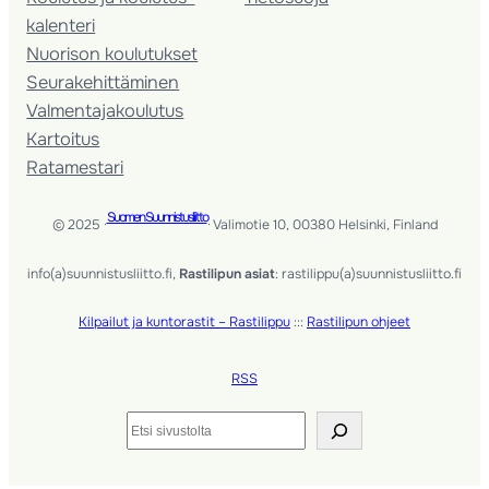
kalenteri
Nuorison koulutukset
Seura­kehittäminen
Valmentaja­koulutus
Kartoitus
Ratamestari
Suomen Suunnistusliitto
© 2025 ·
· Valimotie 10, 00380 Helsinki, Finland
info(a)suunnistusliitto.fi,
Rastilipun asiat
: rastilippu(a)suunnistusliitto.fi
Kilpailut ja kuntorastit – Rastilippu
:::
Rastilipun ohjeet
RSS
Etsi