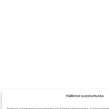
Hallinnoi suostumusta
Parhaan kokemuksen tarjoamiseksi käytämme teknologioita, kuten evästeit