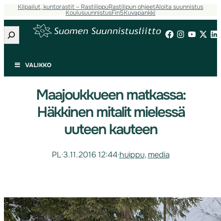
Kilpailut, kuntorastit – Rastilippu
Rastilipun ohjeet
Aloita suunnistus
Koulusuunnistus
Fin5
Kuvapankki
Etsi
VALIKKO
Maajoukkueen matkassa:
Häkkinen mitalit mielessä
uuteen kauteen
PL
·
3.11.2016 12:44
·
huippu
, 
media