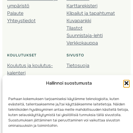
ympäristö
Karttarekisteri
Palaute
Kilpailut ja tapahtumat
Yhteystiedot
Kuvapankki
Tilastot
Suunnistaja-lehti
Verkkokauppa
KOULUTUKSET
SIVUSTO
Koulutus ja koulutus­
Tietosuoja
kalenteri
Nuorison koulutukset
Hallinnoi suostumusta
Seura­kehittäminen
Valmentaja­koulutus
Parhaan kokemuksen tarjoamiseksi käytämme teknologioita, kuten
Kartoitus
evästeitä, tallentaaksemme ja/tai käyttääksemme laitetietoja. Näiden
Ratamestari
tekniikoiden hyväksyminen antaa meille mahdollisuuden käsitellä tietoja,
kuten selauskäyttäytymistä tai yksilöllisiä tunnuksia tällä sivustolla.
Suostumuksen jättäminen tai peruuttaminen voi vaikuttaa sivuston
Suomen Suunnistusliitto
© 2025 ·
· Valimotie 10, 00380 Helsinki, Finland
ominaisuuksiin ja toimintoihin.