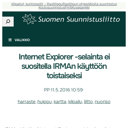
Kilpailut, kuntorastit – Rastilippu
Rastilipun ohjeet
Aloita suunnistus
Koulusuunnistus
Fin5
Kuvapankki
Etsi
VALIKKO
Internet Explorer -selainta ei
suositella IRMAn käyttöön
toistaiseksi
PP
·
11.5.2016 10:59
·
harraste
, 
huippu
, 
kartta
, 
kilpailu
, 
liitto
, 
nuoriso