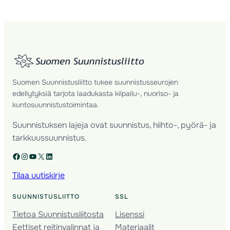
Suomen Suunnistusliitto tukee suunnistusseurojen
edellytyksiä tarjota laadukasta kilpailu-, nuoriso- ja
kuntosuunnistustoimintaa.
Suunnistuksen lajeja ovat suunnistus, hiihto-, pyörä- ja
tarkkuussuunnistus.
Facebook
Instagram
YouTube
X
LinkedIn
Tilaa uutiskirje
SUUNNISTUSLIITTO
SSL
Tietoa Suunnistusliitosta
Lisenssi
Eettiset reitinvalinnat ja
Materiaalit