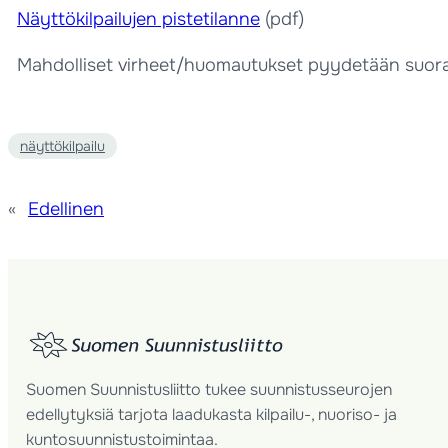
Näyttökilpailujen pistetilanne
(pdf)
Mahdolliset virheet/huomautukset pyydetään suor
näyttökilpailu
«
Edellinen
Suomen Suunnistusliitto tukee suunnistusseurojen
edellytyksiä tarjota laadukasta kilpailu-, nuoriso- ja
kuntosuunnistustoimintaa.