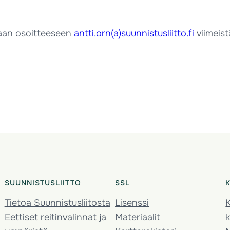
aan osoitteeseen
antti.orn(a)suunnistusliitto.fi
viimeist
SUUNNISTUSLIITTO
SSL
Tietoa Suunnistusliitosta
Lisenssi
K
Eettiset reitinvalinnat ja
Materiaalit
k