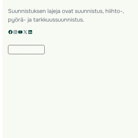
Suunnistuksen lajeja ovat suunnistus, hiihto-,
pyörä- ja tarkkuussuunnistus.
Facebook
Instagram
YouTube
X
LinkedIn
Tilaa uutiskirje