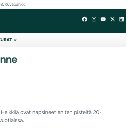
in5
Kuvapankki
EURAT
anne
eikkilä ovat napsineet eniten pisteitä 20-
vuotiaissa.