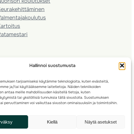
Nuorison koulutukset
Seura­kehittäminen
almentaja­koulutus
artoitus
Ratamestari
Hallinnoi suostumusta
emuksen tarjoamiseksi käytämme teknologioita, kuten evästeitä,
emme ja/tai käyttääksemme laitetietoja. Näiden tekniikoiden
n antaa meille mahdollisuuden käsitellä tietoja, kuten
ytymistä tai yksilöllisiä tunnuksia tällä sivustolla. Suostumuksen
ai peruuttaminen voi vaikuttaa sivuston ominaisuuksiin ja toimintoihin.
yväksy
Kiellä
Näytä asetukset