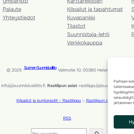
ympäristö
Karttarekisteri
Palaute
Kilpailut ja tapahtumat
Yhteystiedot
Kuvapankki
V
Tilastot
K
Suunnistaja-lehti
Verkkokauppa
Suomen Suunnistusliitto
© 2025 ·
· Valimotie 10, 00380 Helsinki, Finland
Parhaan kok
info(a)suunnistusliitto.fi,
Rastilipun asiat
: rastilippu(a)suunnistusliitto.fi
tallentaaks
hyväksymine
selauskäyttä
Kilpailut ja kuntorastit – Rastilippu
:::
Rastilipun ohjeet
jättäminen t
RSS
H
Etsi