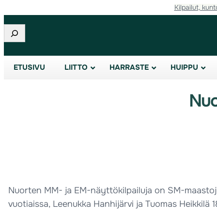
Kilpailut, kunt
Etsi
ETUSIVU
LIITTO
HARRASTE
HUIPPU
Nuo
Nuorten MM- ja EM-näyttökilpailuja on SM-maastojen
vuotiaissa, Leenukka Hanhijärvi ja Tuomas Heikkilä 