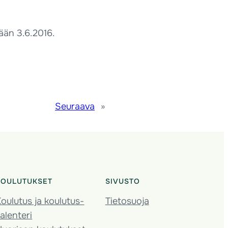
ään 3.6.2016.
Seuraava
»
KOULUTUKSET
SIVUSTO
oulutus ja koulutus­
Tietosuoja
alenteri