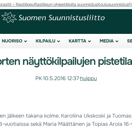
orastit – Rastilippu
Rastilipun ohjeet
Aloita suunnistus
Koulusuunnistus
F
NUORISO
KILPAILU
KARTTA
MEDIA
S
rten näyttökilpailujen pistetil
PK
·
10.5.2016 12:37
·
huippu
 jälkeen takana kolme. Karoliina Ukskoski ja Tuomas H
18-vuotiaissa sekä Maria Määttänen ja Topias Arola 16-