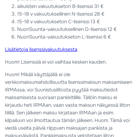
aikuisten vakuutukseton B-lisenssi 31 €
15-18 v vakuutuksellinen N-lisenssi 28 €
15-18 v vakuutukseton C-lisenssi 13 €
NuoriSuunta-vakuutuksellinen D-lisenssi 12 €
NuoriSuunta-vakuutukseton L-lisenssi 6 €
Lisätietoja lisenssivakuutuksesta
Huom! Lisenssiä ei voi vaihtaa kesken kauden.
Huom! Mikäli käyttäjällä ei ole
verkkomaksumahdollisuutta lisenssimaksun maksamiseen
IRMAssa, voi Suunistusliitosta pyytää maksutiedot
maksamisesta suoraan pankkitilille. Tällöin maksu ei
kirjaudu heti IRMAan, vaan vasta maksun näkyessä liiton
tilillä. Sen jälkeen maksu kirjataan IRMAan ja esim.
kilpailuun voi ilmoittautua tämän jälkeen. Huom. Tämä voi
viedä useita päiviä riippuen maksajan pankista ja
maksupäivästä. Pankkimaksusta veloitetaan liiton