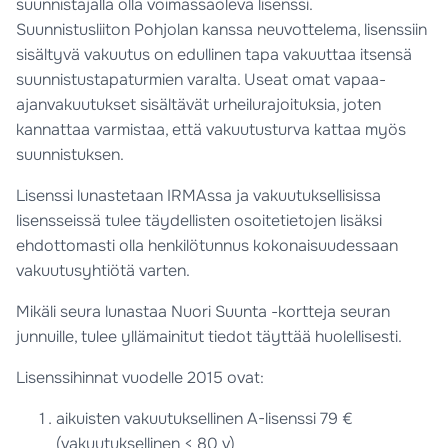
suunnistajalla olla voimassaoleva lisenssi.
Suunnistusliiton Pohjolan kanssa neuvottelema, lisenssiin
sisältyvä vakuutus on edullinen tapa vakuuttaa itsensä
suunnistustapaturmien varalta. Useat omat vapaa-
ajanvakuutukset sisältävät urheilurajoituksia, joten
kannattaa varmistaa, että vakuutusturva kattaa myös
suunnistuksen.
Lisenssi lunastetaan IRMAssa ja vakuutuksellisissa
lisensseissä tulee täydellisten osoitetietojen lisäksi
ehdottomasti olla henkilötunnus kokonaisuudessaan
vakuutusyhtiötä varten.
Mikäli seura lunastaa Nuori Suunta -kortteja seuran
junnuille, tulee yllämainitut tiedot täyttää huolellisesti.
Lisenssihinnat vuodelle 2015 ovat:
aikuisten vakuutuksellinen A-lisenssi 79 €
(vakuutuksellinen < 80 v)