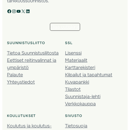
tarkkuussuunnistus.
Facebook
Instagram
YouTube
X
LinkedIn
Tilaa uutiskirje
SUUNNISTUSLIITTO
SSL
Tietoa Suunnistusliitosta
Lisenssi
Eettiset reitinvalinnat ja
Materiaalit
ympäristö
Karttarekisteri
Palaute
Kilpailut ja tapahtumat
Yhteystiedot
Kuvapankki
Tilastot
Suunnistaja-lehti
Verkkokauppa
KOULUTUKSET
SIVUSTO
Koulutus ja koulutus­
Tietosuoja