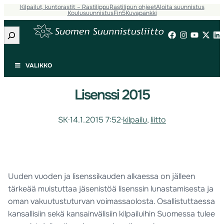
Kilpailut, kuntorastit – Rastilippu
Rastilipun ohjeet
Aloita suunnistus
Koulusuunnistus
Fin5
Kuvapankki
Etsi
VALIKKO
Lisenssi 2015
SK
·
14.1.2015 7:52
·
kilpailu
, 
liitto
Uuden vuoden ja lisenssikauden alkaessa on jälleen
tärkeää muistuttaa jäsenistöä lisenssin lunastamisesta ja
oman vakuutustuturvan voimassaolosta. Osallistuttaessa
kansallisiin sekä kansainvälisiin kilpailuihin Suomessa tulee