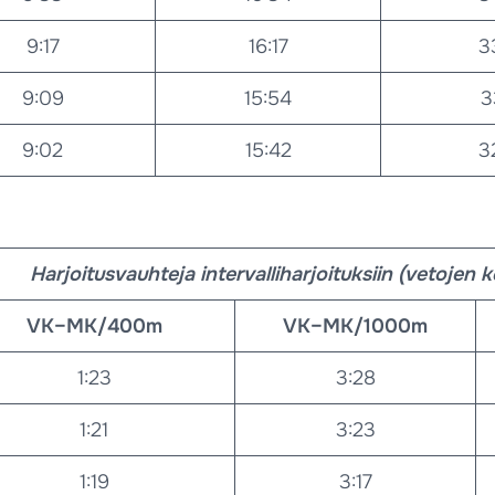
9:17
16:17
3
9:09
15:54
3
9:02
15:42
3
Harjoitusvauhteja intervalliharjoituksiin (vetojen 
VK–MK/400m
VK–MK/1000m
1:23
3:28
1:21
3:23
1:19
3:17