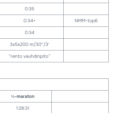
0:35
0:34+
NMM-top6
0:34
3x5x200 m/30″/3′
”rento vauhdinpito”
½-maraton
1:28:31