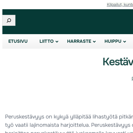
Kilpailut, kunt
Etsi
ETUSIVU
LIITTO
HARRASTE
HUIPPU
Kestäv
Peruskestävyys on kykyä ylläpitää lihastyötä pitkän
työ vaatii lajinomaista harjoittelua. Peruskestävyys