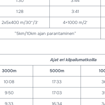
1:30
3:44
1:28
3:41
2x5x400 m/30″/3′
4×1000 m/2′
”5km/10km ajan parantaminen”
Ajat eri kilpailumatkoilla
3000m
5000m
10
10:08
17:33
3
9:50
17:03
3
9:33
16:34
3