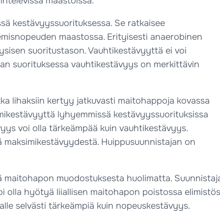
ihtelevissa maastoissa.
sä kestävyyssuorituksessa. Se ratkaisee
nemisnopeuden maastossa. Erityisesti anaerobinen
sisen suoritustason. Vauhtikestävyyttä ei voi
kan suorituksessa vauhtikestävyys on merkittävin
ka lihaksiin kertyy jatkuvasti maitohappoja kovassa
imikestävyyttä lyhyemmissä kestävyyssuorituksissa
ävyys voi olla tärkeämpää kuin vauhtikestävyys.
ä maksimikestävyydestä. Huippusuunnistajan on
ä maitohapon muodostuksesta huolimatta. Suunnistaja
 olla hyötyä liiallisen maitohapon poistossa elimistös
alle selvästi tärkeämpiä kuin nopeuskestävyys.