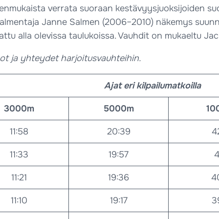
senmukaista verrata suoraan kestävyysjuoksijoiden suor
äävalmentaja Janne Salmen (2006–2010) näkemys suunnis
ttu alla olevissa taulukoissa. Vauhdit on mukaeltu Ja
t ja yhteydet harjoitusvauhteihin.
Ajat eri kilpailumatkoilla
3000m
5000m
10
11:58
20:39
4
11:33
19:57
4
11:21
19:36
4
11:10
19:17
3