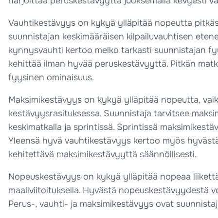
harjoittaa peruskestävyyttä juoksemalla kevyesti va
Vauhtikestävyys on kykyä ylläpitää nopeutta pitkäs
suunnistajan keskimääräisen kilpailuvauhtisen ete
kynnysvauhti kertoo melko tarkasti suunnistajan fyy
kehittää ilman hyvää peruskestävyyttä. Pitkän mat
fyysinen ominaisuus.
Maksimikestävyys on kykyä ylläpitää nopeutta, vaik
kestävyysrasituksessa. Suunnistaja tarvitsee maks
keskimatkalla ja sprintissä. Sprintissä maksimikest
Yleensä hyvä vauhtikestävyys kertoo myös hyväst
kehitettävä maksimikestävyyttä säännöllisesti.
Nopeuskestävyys on kykyä ylläpitää nopeaa liikett
maaliviitoituksella. Hyvästä nopeuskestävyydestä voi
Perus-, vauhti- ja maksimikestävyys ovat suunnistaj