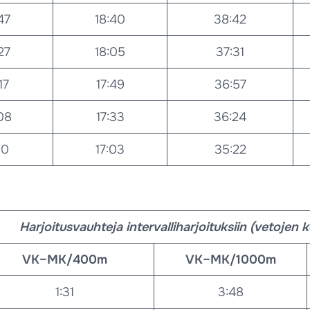
47
18:40
38:42
27
18:05
37:31
17
17:49
36:57
08
17:33
36:24
50
17:03
35:22
Harjoitusvauhteja intervalliharjoituksiin (vetojen 
VK–MK/400m
VK–MK/1000m
1:31
3:48