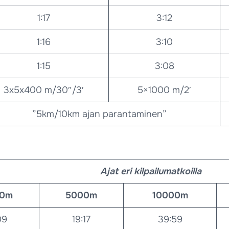
1:17
3:12
1:16
3:10
1:15
3:08
3x5x400 m/30″/3′
5×1000 m/2′
”5km/10km ajan parantaminen”
Ajat eri kilpailumatkoilla
00m
5000m
10000m
09
19:17
39:59