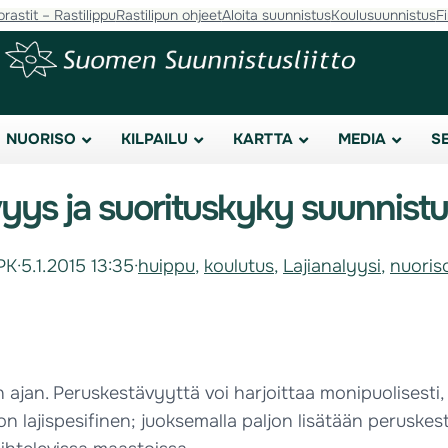
orastit – Rastilippu
Rastilipun ohjeet
Aloita suunnistus
Koulusuunnistus
F
NUORISO
KILPAILU
KARTTA
MEDIA
S
yys ja suorituskyky suunnist
PK
·
5.1.2015 13:35
·
huippu
, 
koulutus
, 
Lajianalyysi
, 
nuoris
 ajan. Peruskestävyyttä voi harjoittaa monipuolisesti
 on lajispesifinen; juoksemalla paljon lisätään peruske