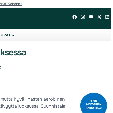
in5
Kuvapankki
EURAT
uksessa
o
, mutta hyvä lihasten aerobinen
stävyyttä juoksussa. Suunnistaja