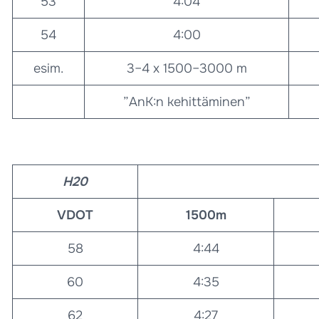
53
4:04
54
4:00
esim.
3–4 x 1500–3000 m
”AnK:n kehittäminen”
H20
VDOT
1500m
58
4:44
60
4:35
62
4:27