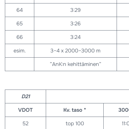
64
3:29
65
3:26
66
3:24
esim.
3–4 x 2000–3000 m
”AnK:n kehittäminen”
D21
VDOT
Kv. taso *
30
52
top 100
11: