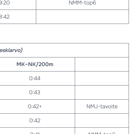
9:20
NMM-top6
8:42
keskiarvo)
MK–NK/200m
0:44
0:43
0:42+
NMJ-tavoite
0:42