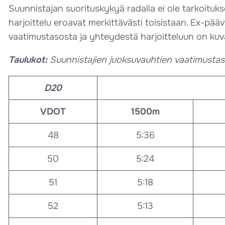
Suunnistajan suorituskykyä radalla ei ole tarkoituk
harjoittelu eroavat merkittävästi toisistaan. Ex-p
vaatimustasosta ja yhteydestä harjoitteluun on kuva
Taulukot:
Suunnistajien juoksuvauhtien vaatimustaso
D20
VDOT
1500m
48
5:36
50
5:24
51
5:18
52
5:13