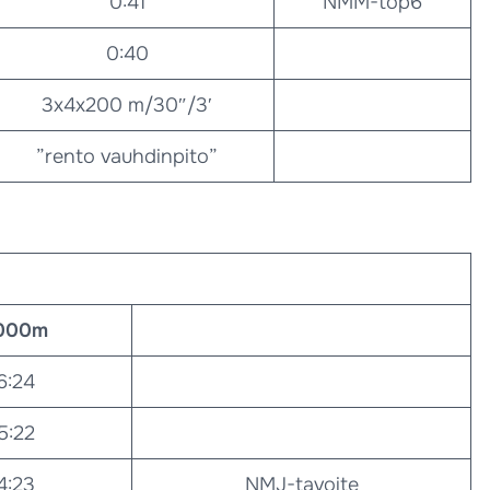
0:41
NMM-top6
0:40
3x4x200 m/30″/3′
”rento vauhdinpito”
000m
6:24
5:22
4:23
NMJ-tavoite