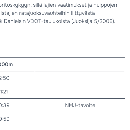
ituskykyyn, sillä lajien vaatimukset ja huippujen
tajien ratajuoksuvauhteihin liittyvästä
ck Danielsin VDOT-taulukoista (Juoksija 5/2008).
000m
2:50
1:21
0:39
NMJ-tavoite
9:59