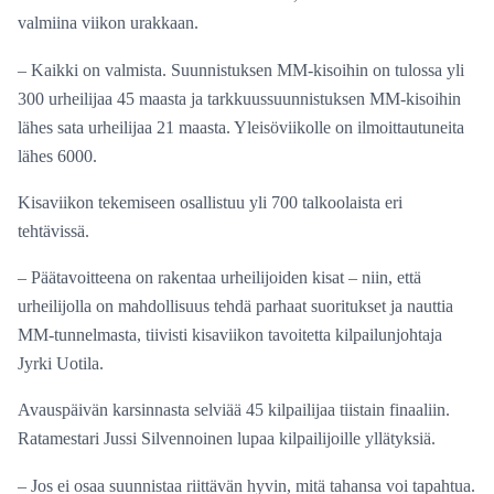
valmiina viikon urakkaan.
– Kaikki on valmista. Suunnistuksen MM-kisoihin on tulossa yli
300 urheilijaa 45 maasta ja tarkkuussuunnistuksen MM-kisoihin
lähes sata urheilijaa 21 maasta. Yleisöviikolle on ilmoittautuneita
lähes 6000.
Kisaviikon tekemiseen osallistuu yli 700 talkoolaista eri
tehtävissä.
– Päätavoitteena on rakentaa urheilijoiden kisat – niin, että
urheilijolla on mahdollisuus tehdä parhaat suoritukset ja nauttia
MM-tunnelmasta, tiivisti kisaviikon tavoitetta kilpailunjohtaja
Jyrki Uotila.
Avauspäivän karsinnasta selviää 45 kilpailijaa tiistain finaaliin.
Ratamestari Jussi Silvennoinen lupaa kilpailijoille yllätyksiä.
– Jos ei osaa suunnistaa riittävän hyvin, mitä tahansa voi tapahtua.