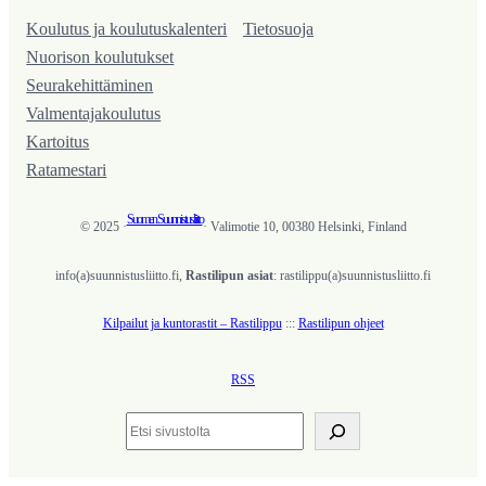
Koulutus ja koulutus­kalenteri
Tietosuoja
Nuorison koulutukset
Seura­kehittäminen
Valmentaja­koulutus
Kartoitus
Ratamestari
Suomen Suunnistusliitto
© 2025 ·
· Valimotie 10, 00380 Helsinki, Finland
info(a)suunnistusliitto.fi,
Rastilipun asiat
: rastilippu(a)suunnistusliitto.fi
Kilpailut ja kuntorastit – Rastilippu
:::
Rastilipun ohjeet
RSS
Etsi