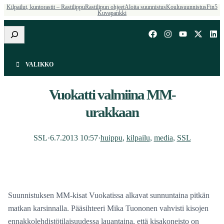
Kilpailut, kuntorastit – Rastilippu
Rastilipun ohjeet
Aloita suunnistus
Koulusuunnistus
Fin5
Kuvapankki
Etsi
VALIKKO
Vuokatti valmiina MM-
urakkaan
SSL
·
6.7.2013 10:57
·
huippu
, 
kilpailu
, 
media
, 
SSL
Suunnistuksen MM-kisat Vuokatissa alkavat sunnuntaina pitkän
matkan karsinnalla. Pääsihteeri Mika Tuononen vahvisti kisojen
ennakkolehdistötilaisuudessa lauantaina, että kisakoneisto on