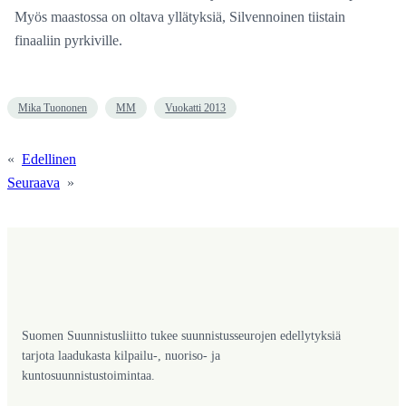
Myös maastossa on oltava yllätyksiä, Silvennoinen tiistain
finaaliin pyrkiville.
Mika Tuononen
MM
Vuokatti 2013
«
Edellinen
Seuraava
»
Suomen Suunnistusliitto tukee suunnistusseurojen edellytyksiä
tarjota laadukasta kilpailu-, nuoriso- ja
kuntosuunnistustoimintaa.