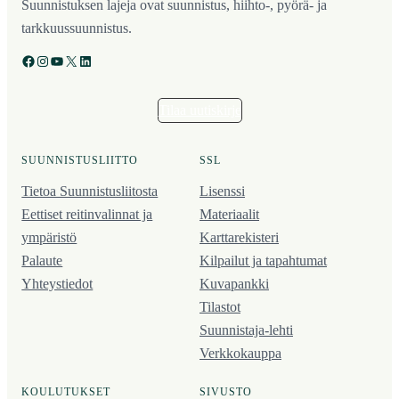
Suunnistuksen lajeja ovat suunnistus, hiihto-, pyörä- ja
tarkkuussuunnistus.
Facebook
Instagram
YouTube
X
LinkedIn
Tilaa uutiskirje
SUUNNISTUSLIITTO
SSL
Tietoa Suunnistusliitosta
Lisenssi
Eettiset reitinvalinnat ja
Materiaalit
ympäristö
Karttarekisteri
Palaute
Kilpailut ja tapahtumat
Yhteystiedot
Kuvapankki
Tilastot
Suunnistaja-lehti
Verkkokauppa
KOULUTUKSET
SIVUSTO