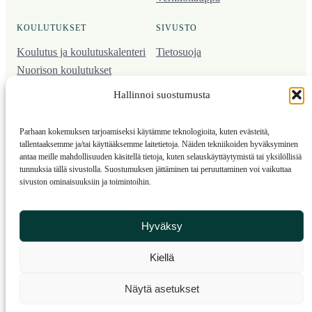
KOULUTUKSET
SIVUSTO
Koulutus ja koulutus­kalenteri
Tietosuoja
Nuorison koulutukset
Seura­kehittäminen
Hallinnoi suostumusta
Valmentaja­koulutus
Kartoitus
Parhaan kokemuksen tarjoamiseksi käytämme teknologioita, kuten evästeitä,
Ratamestari
tallentaaksemme ja/tai käyttääksemme laitetietoja. Näiden tekniikoiden hyväksyminen
antaa meille mahdollisuuden käsitellä tietoja, kuten selauskäyttäytymistä tai yksilöllisiä
tunnuksia tällä sivustolla. Suostumuksen jättäminen tai peruuttaminen voi vaikuttaa
Suomen Suunnistusliitto
© 2025 ·
· Valimotie 10, 00380 Helsinki, Finland
sivuston ominaisuuksiin ja toimintoihin.
info(a)suunnistusliitto.fi,
Rastilipun asiat
: rastilippu(a)suunnistusliitto.fi
Hyväksy
Kilpailut ja kuntorastit – Rastilippu
:::
Rastilipun ohjeet
Kiellä
RSS
Näytä asetukset
Etsi