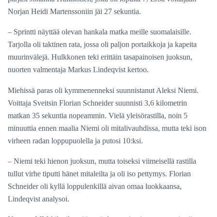
Norjan Heidi Martenssoniin jäi 27 sekuntia.
– Sprintti näyttää olevan hankala matka meille suomalaisille.
Tarjolla oli taktinen rata, jossa oli paljon portaikkoja ja kapeita
muurinvälejä. Hulkkonen teki erittäin tasapainoisen juoksun,
nuorten valmentaja Markus Lindeqvist kertoo.
Miehissä paras oli kymmenenneksi suunnistanut Aleksi Niemi.
Voittaja Sveitsin Florian Schneider suunnisti 3,6 kilometrin
matkan 35 sekuntia nopeammin. Vielä yleisörastilla, noin 5
minuuttia ennen maalia Niemi oli mitalivauhdissa, mutta teki ison
virheen radan loppupuolella ja putosi 10:ksi.
– Niemi teki hienon juoksun, mutta toiseksi viimeisellä rastilla
tullut virhe tiputti hänet mitaleilta ja oli iso pettymys. Florian
Schneider oli kyllä loppulenkillä aivan omaa luokkaansa,
Lindeqvist analysoi.