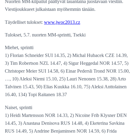
Nuorten MM-kilpailut päättyvät lauantaina juostavaan viestiin.
Viestijoukkueet julkaistaan myöhemmin tänään.
Täydelliset tulokset:
www.jwoc2013.cz
Tulokset, 5.7. nuorten MM-sprintti, Tsekki
Miehet, sprintti
1) Florian Schneider SUI 14.35, 2) Michal Hubacek CZE 14.39,
3) Tim Robertson NZL 14.47, 4) Sigur Heggedal NOR 14.57, 5)
Christoper Meier SUI 14.58, 6) Einar Pedersli Trond NOR 15.00,
…, 10) Aleksi Niemi 15.10, 25) Lauri Nenonen 15.38, 28) Arto
Talvinen 15.43, 50) Elias Kuukka 16.10, 75) Aleksi Anttolainen
16.40, 134) Topi Raitanen 18.37
Naiset, sprintti
1) Heidi Martensson NOR 14.33, 2) Nicoine Frib Klysner DEN
14.45, 3) Anastasa Denisova RUS 14.48, 4) Eketerina Savkina
RUS 14.49, 5) Andrine Benjaminsen NOR 14.59, 6) Frida