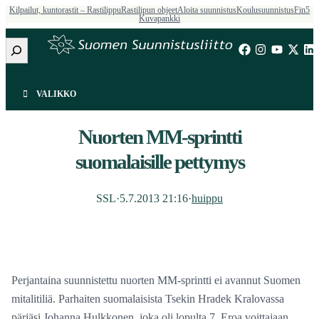
Kilpailut, kuntorastit – Rastilippu
Rastilipun ohjeet
Aloita suunnistus
Koulusuunnistus
Fin5
Kuvapankki
Etsi
VALIKKO
Nuorten MM-sprintti
suomalaisille pettymys
SSL
·
5.7.2013 21:16
·
huippu
Perjantaina suunnistettu nuorten MM-sprintti ei avannut Suomen
mitalitiliä. Parhaiten suomalaisista Tsekin Hradek Kralovassa
pärjäsi Johanna Hulkkonen, joka oli lopulta 7. Eroa voittajaan