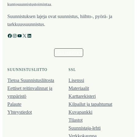
kuntosuunnistustoimintaa.
Suunnistuksen lajeja ovat suunnistus, hiihto-, pyörä- ja
tarkkuussuunnistus.
Facebook
Instagram
YouTube
X
LinkedIn
Tilaa uutiskirje
SUUNNISTUSLIITTO
SSL
Tietoa Suunnistusliitosta
Lisenssi
Eettiset reitinvalinnat ja
Materiaalit
ympäristö
Karttarekisteri
Palaute
Kilpailut ja tapahtumat
Yhteystiedot
Kuvapankki
Tilastot
Suunnistaja-lehti
Verkkokauppa