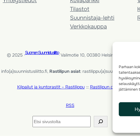
Yhteystiedot
Kuvapankki
V
Tilastot
K
Suunnistaja-lehti
Verkkokauppa
Suomen Suunnistusliitto
© 2025 ·
· Valimotie 10, 00380 Helsinki, Finland
Parhaan kok
info(a)suunnistusliitto.fi,
Rastilipun asiat
: rastilippu(a)suunnistusliitto.fi
tallentaaks
hyväksymine
selauskäyttä
Kilpailut ja kuntorastit – Rastilippu
:::
Rastilipun ohjeet
jättäminen t
RSS
H
Etsi