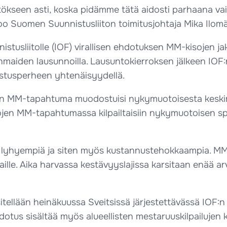
kseen asti, koska pidämme tätä aidosti parhaana vaih
oo Suomen Suunnistusliiton toimitusjohtaja Mika Ilomä
istusliitolle (IOF) virallisen ehdotuksen MM-kisojen jak
maiden lausunnoilla. Lausuntokierroksen jälkeen IOF:n
stusperheen yhtenäisyydellä.
MM-tapahtuma muodostuisi nykymuotoisesta keskimatk
ojen MM-tapahtumassa kilpailtaisiin nykymuotoisen spr
ä lyhyempiä ja siten myös kustannustehokkaampia. MM-t
aille. Aika harvassa kestävyyslajissa karsitaan enää a
ellään heinäkuussa Sveitsissä järjestettävässä IOF:n 
otus sisältää myös alueellisten mestaruuskilpailujen 