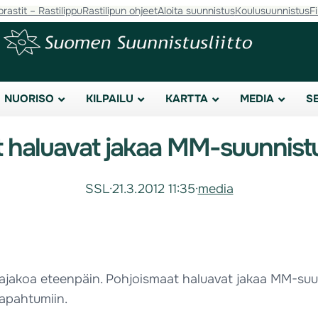
orastit – Rastilippu
Rastilipun ohjeet
Aloita suunnistus
Koulusuunnistus
F
NUORISO
KILPAILU
KARTTA
MEDIA
S
 haluavat jakaa MM-suunnist
SSL
·
21.3.2012 11:35
·
media
ajakoa eteenpäin. Pohjoismaat haluavat jakaa MM-suu
apahtumiin.