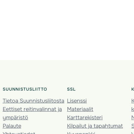
SUUNNISTUSLIITTO
SSL
Tietoa Suunnistusliitosta
Lisenssi
K
Eettiset reitinvalinnat ja
Materiaalit
k
ympäristö
Karttarekisteri
Palaute
Kilpailut ja tapahtumat