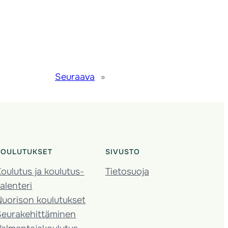
Seuraava
»
KOULUTUKSET
SIVUSTO
oulutus ja koulutus­
Tietosuoja
alenteri
Nuorison koulutukset
Seura­kehittäminen