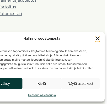
almentaja­koulutus
artoitus
Ratamestari
Hallinnoi suostumusta
emuksen tarjoamiseksi käytämme teknologioita, kuten evästeitä,
emme ja/tai käyttääksemme laitetietoja. Näiden tekniikoiden
n antaa meille mahdollisuuden käsitellä tietoja, kuten
ytymistä tai yksilöllisiä tunnuksia tällä sivustolla. Suostumuksen
ai peruuttaminen voi vaikuttaa sivuston ominaisuuksiin ja toimintoihin.
yväksy
Kiellä
Näytä asetukset
Tietosuoja
Tietosuoja