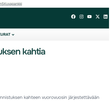
in5
Kuvapankki
EURAT
uksen kahtia
nnistuksen kahteen vuorovuosin järjestettävään