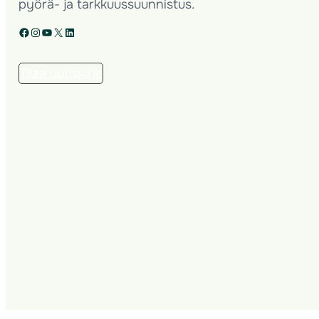
pyörä- ja tarkkuussuunnistus.
Facebook
Instagram
YouTube
X
LinkedIn
Tilaa uutiskirje