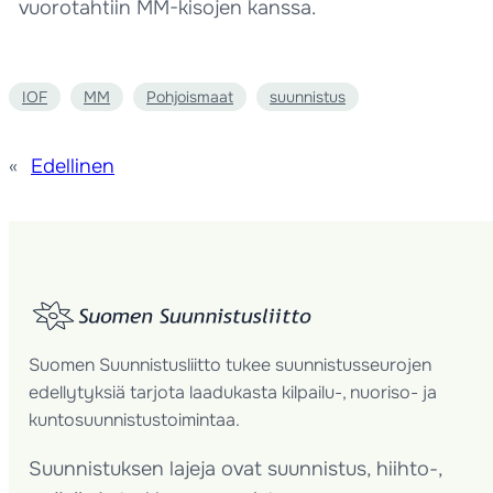
vuorotahtiin MM-kisojen kanssa.
IOF
MM
Pohjoismaat
suunnistus
«
Edellinen
Suomen Suunnistusliitto tukee suunnistusseurojen
edellytyksiä tarjota laadukasta kilpailu-, nuoriso- ja
kuntosuunnistustoimintaa.
Suunnistuksen lajeja ovat suunnistus, hiihto-,