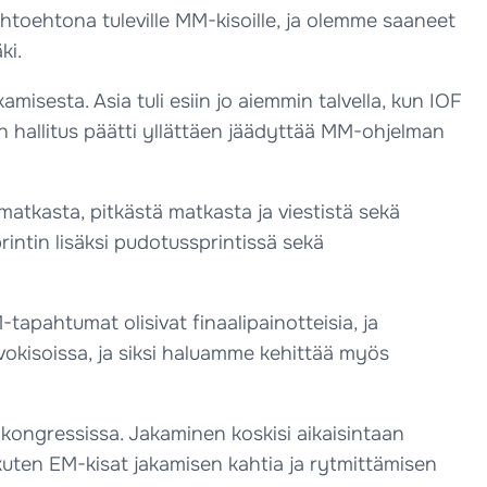
toehtona tuleville MM-kisoille, ja olemme saaneet
ki.
amisesta. Asia tuli esiin jo aiemmin talvella, kun IOF
 hallitus päätti yllättäen jäädyttää MM-ohjelman
asta, pitkästä matkasta ja viestistä sekä
intin lisäksi pudotussprintissä sekä
apahtumat olisivat finaalipainotteisia, ja
rvokisoissa, ja siksi haluamme kehittää myös
kongressissa. Jakaminen koskisi aikaisintaan
kuten EM-kisat jakamisen kahtia ja rytmittämisen