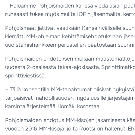
– Haluamme Pohjoismaiden kanssa viedä asian päätö
runsaasti tukea myös muilta IOF:n jäsenmailta, kert
Pohjoismaat jättivät vastikään Kansainväliselle suunn
kierrätti MM-ohjelman kehittämisehdotuksiaan jäsen
uudistamishankkeen perustellen päätöstään suunni
Pohjoismaiden ehdotuksen mukaan maastomatkojen 
uudesta 2-osaisesta takaa-ajokisasta. Sprinttimatk
sprinttiviestissä.
– Tällä konseptilla MM-tapahtumat olisivat nykyist
tarjoaisivat mahdollisuuden myös uusille järjestäjäm
karsintajärjestelmää, Ilomäki korostaa.
Pohjoismaiden ehdotus MM-kisojen jakamisesta käsit
vuoden 2016 MM-kisoja, joita Ruotsi on hakenut. Ehd