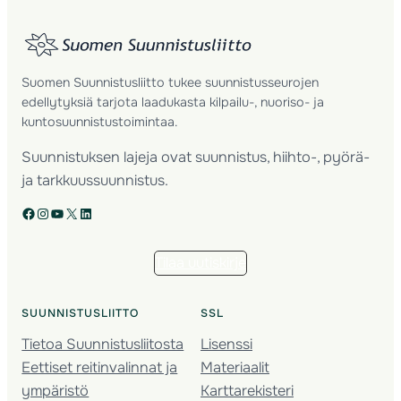
Suomen Suunnistusliitto tukee suunnistusseurojen
edellytyksiä tarjota laadukasta kilpailu-, nuoriso- ja
kuntosuunnistustoimintaa.
Suunnistuksen lajeja ovat suunnistus, hiihto-, pyörä-
ja tarkkuussuunnistus.
Facebook
Instagram
YouTube
X
LinkedIn
Tilaa uutiskirje
SUUNNISTUSLIITTO
SSL
Tietoa Suunnistusliitosta
Lisenssi
Eettiset reitinvalinnat ja
Materiaalit
ympäristö
Karttarekisteri