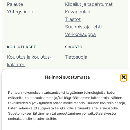
Palaute
Kilpailut ja tapahtumat
Yhteystiedot
Kuvapankki
Tilastot
Suunnistaja-lehti
Verkkokauppa
KOULUTUKSET
SIVUSTO
Koulutus ja koulutus­
Tietosuoja
kalenteri
Nuorison koulutukset
Hallinnoi suostumusta
Seura­kehittäminen
Valmentaja­koulutus
Parhaan kokemuksen tarjoamiseksi käytämme teknologioita, kuten
Kartoitus
evästeitä, tallentaaksemme ja/tai käyttääksemme laitetietoja. Näiden
Ratamestari
tekniikoiden hyväksyminen antaa meille mahdollisuuden käsitellä tietoja,
kuten selauskäyttäytymistä tai yksilöllisiä tunnuksia tällä sivustolla.
Suostumuksen jättäminen tai peruuttaminen voi vaikuttaa sivuston
Suomen Suunnistusliitto
© 2025 ·
· Valimotie 10, 00380 Helsinki, Finland
ominaisuuksiin ja toimintoihin.