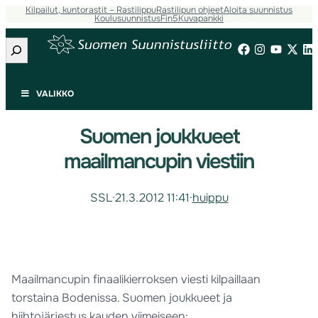
Kilpailut, kuntorastit – Rastilippu
Rastilipun ohjeet
Aloita suunnistus
Koulusuunnistus
Fin5
Kuvapankki
Etsi
VALIKKO
Suomen joukkueet
maailmancupin viestiin
SSL
·
21.3.2012 11:41
·
huippu
Maailmancupin finaalikierroksen viesti kilpaillaan
torstaina Bodenissa. Suomen joukkueet ja
hiihtojärjestys kauden viimeiseen: