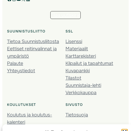
Tilaa uutiskirje
SUUNNISTUSLIITTO
SSL
Tietoa Suunnistusliitosta
Lisenssi
Eettiset reitinvalinnat ja
Materiaalit
ympäristö
Karttarekisteri
Palaute
Kilpailut ja tapahtumat
Yhteystiedot
Kuvapankki
Tilastot
Suunnistaja-lehti
Verkkokauppa
KOULUTUKSET
SIVUSTO
Koulutus ja koulutus­
Tietosuoja
kalenteri
Nuorison koulutukset