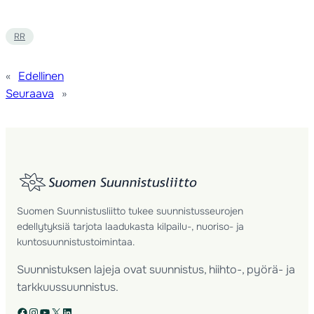
RR
«
Edellinen
Seuraava
»
Suomen Suunnistusliitto tukee suunnistusseurojen
edellytyksiä tarjota laadukasta kilpailu-, nuoriso- ja
kuntosuunnistustoimintaa.
Suunnistuksen lajeja ovat suunnistus, hiihto-, pyörä- ja
tarkkuussuunnistus.
Facebook
Instagram
YouTube
X
LinkedIn