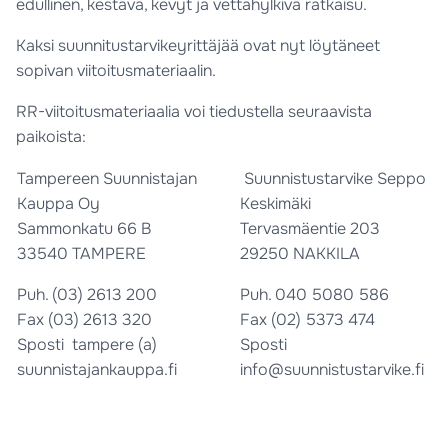
edullinen, kestävä, kevyt ja vettähylkivä ratkaisu.
Kaksi suunnitustarvikeyrittäjää ovat nyt löytäneet
sopivan viitoitusmateriaalin.
RR-viitoitusmateriaalia voi tiedustella seuraavista
paikoista:
Tampereen Suunnistajan
Suunnistustarvike Seppo
Kauppa Oy
Keskimäki
Sammonkatu 66 B
Tervasmäentie 203
33540 TAMPERE
29250 NAKKILA
Puh.
(03) 2613 200
Puh.
040 5080 586
Fax (03) 2613 320
Fax (02) 5373 474
Sposti tampere (a)
Sposti
suunnistajankauppa.fi
info@suunnistustarvike.fi