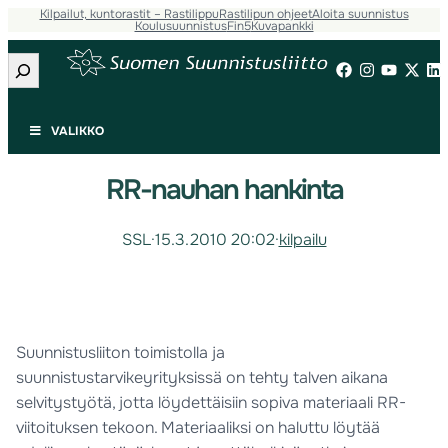
Kilpailut, kuntorastit – Rastilippu
Rastilipun ohjeet
Aloita suunnistus
Koulusuunnistus
Fin5
Kuvapankki
Etsi
VALIKKO
RR-nauhan hankinta
SSL
·
15.3.2010 20:02
·
kilpailu
Suunnistusliiton toimistolla ja
suunnistustarvikeyrityksissä on tehty talven aikana
selvitystyötä, jotta löydettäisiin sopiva materiaali RR-
viitoituksen tekoon. Materiaaliksi on haluttu löytää