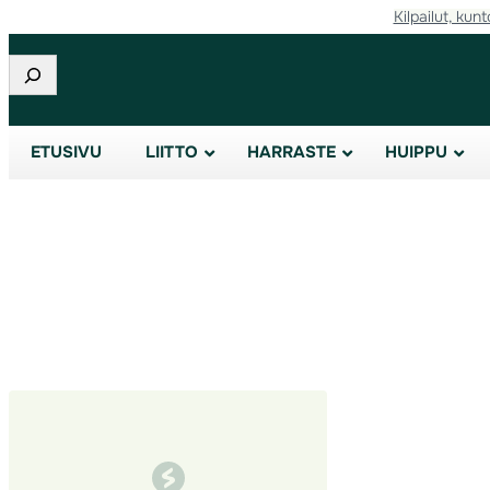
Kilpailut, kunt
Siirry
sisältöön
Etsi
ETUSIVU
LIITTO
HARRASTE
HUIPPU