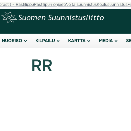
orastit – Rastilippu
Rastilipun ohjeet
Aloita suunnistus
Koulusuunnistus
F
NUORISO
KILPAILU
KARTTA
MEDIA
S
RR