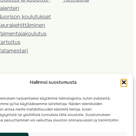
alenteri
Nuorison koulutukset
Seura­kehittäminen
almentaja­koulutus
artoitus
Ratamestari
Hallinnoi suostumusta
emuksen tarjoamiseksi käytämme teknologioita, kuten evästeitä,
emme ja/tai käyttääksemme laitetietoja. Näiden tekniikoiden
n antaa meille mahdollisuuden käsitellä tietoja, kuten
ytymistä tai yksilöllisiä tunnuksia tällä sivustolla. Suostumuksen
ai peruuttaminen voi vaikuttaa sivuston ominaisuuksiin ja toimintoihin.