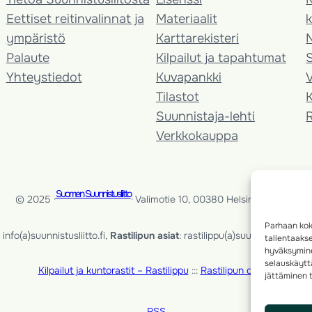
Eettiset reitinvalinnat ja
Materiaalit
k
ympäristö
Karttarekisteri
Palaute
Kilpailut ja tapahtumat
Yhteystiedot
Kuvapankki
V
Tilastot
K
Suunnistaja-lehti
Verkkokauppa
Suomen Suunnistusliitto
© 2025 ·
· Valimotie 10, 00380 Helsinki, Finland
Parhaan kok
info(a)suunnistusliitto.fi,
Rastilipun asiat
: rastilippu(a)suunnistusliitto.fi
tallentaaks
hyväksymine
selauskäyttä
Kilpailut ja kuntorastit – Rastilippu
:::
Rastilipun ohjeet
jättäminen t
RSS