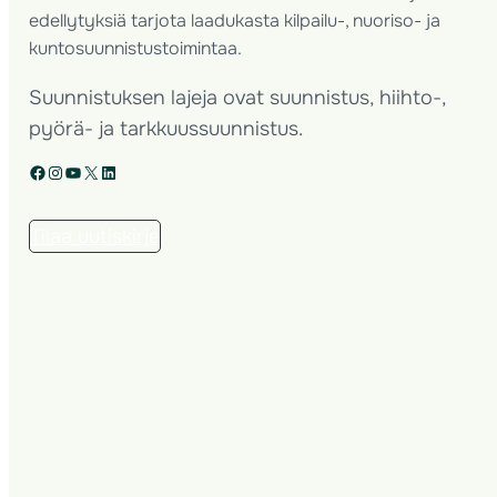
edellytyksiä tarjota laadukasta kilpailu-, nuoriso- ja
kuntosuunnistustoimintaa.
Suunnistuksen lajeja ovat suunnistus, hiihto-,
pyörä- ja tarkkuussuunnistus.
Facebook
Instagram
YouTube
X
LinkedIn
Tilaa uutiskirje