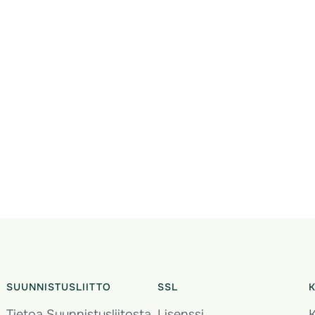
SUUNNISTUSLIITTO
SSL
Tietoa Suunnistusliitosta
Lisenssi
K