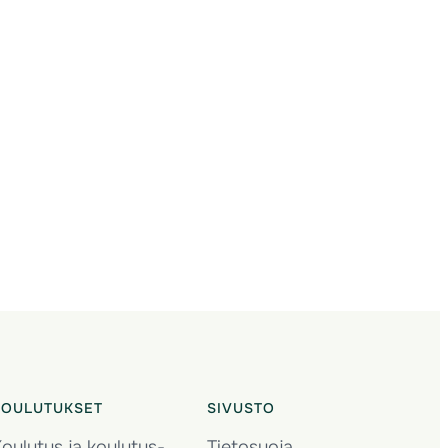
KOULUTUKSET
SIVUSTO
oulutus ja koulutus­
Tietosuoja