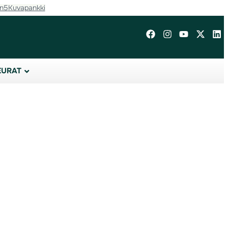
in5
Kuvapankki
EURAT