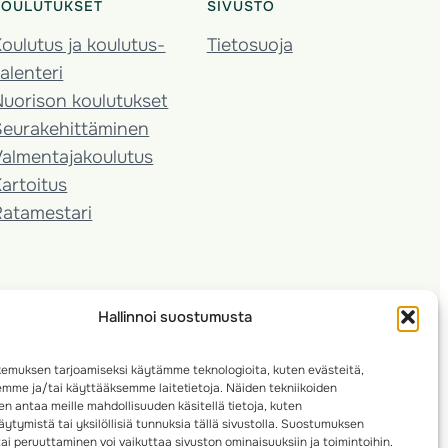
KOULUTUKSET
SIVUSTO
oulutus ja koulutus­
Tietosuoja
alenteri
Nuorison koulutukset
Seura­kehittäminen
almentaja­koulutus
artoitus
Ratamestari
Hallinnoi suostumusta
emuksen tarjoamiseksi käytämme teknologioita, kuten evästeitä,
emme ja/tai käyttääksemme laitetietoja. Näiden tekniikoiden
n antaa meille mahdollisuuden käsitellä tietoja, kuten
ytymistä tai yksilöllisiä tunnuksia tällä sivustolla. Suostumuksen
ai peruuttaminen voi vaikuttaa sivuston ominaisuuksiin ja toimintoihin.