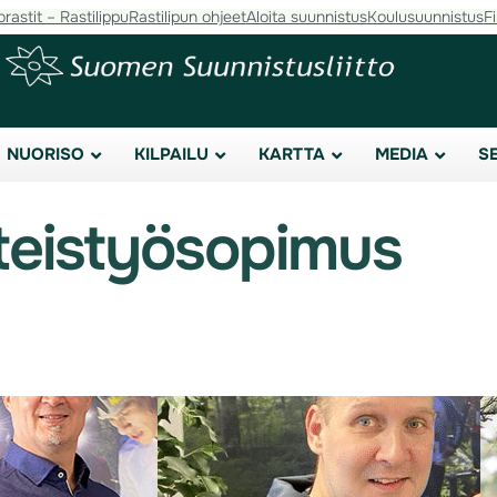
orastit – Rastilippu
Rastilipun ohjeet
Aloita suunnistus
Koulusuunnistus
F
NUORISO
KILPAILU
KARTTA
MEDIA
S
teistyösopimus