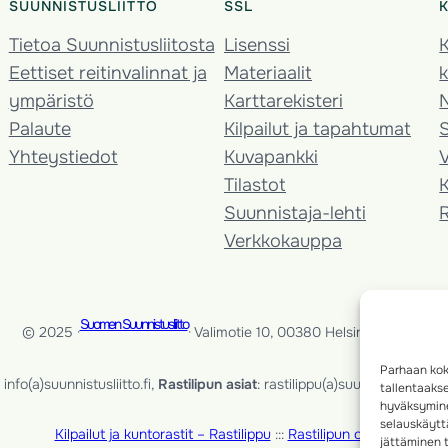
SUUNNISTUSLIITTO
SSL
Tietoa Suunnistusliitosta
Lisenssi
K
Eettiset reitinvalinnat ja
Materiaalit
k
ympäristö
Karttarekisteri
Palaute
Kilpailut ja tapahtumat
Yhteystiedot
Kuvapankki
V
Tilastot
K
Suunnistaja-lehti
Verkkokauppa
Suomen Suunnistusliitto
© 2025 ·
· Valimotie 10, 00380 Helsinki, Finland
Parhaan kok
info(a)suunnistusliitto.fi,
Rastilipun asiat
: rastilippu(a)suunnistusliitto.fi
tallentaaks
hyväksymine
selauskäyttä
Kilpailut ja kuntorastit – Rastilippu
:::
Rastilipun ohjeet
jättäminen t