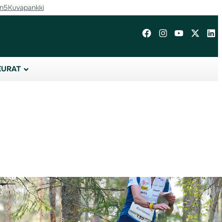
in5
Kuvapankki
EURAT