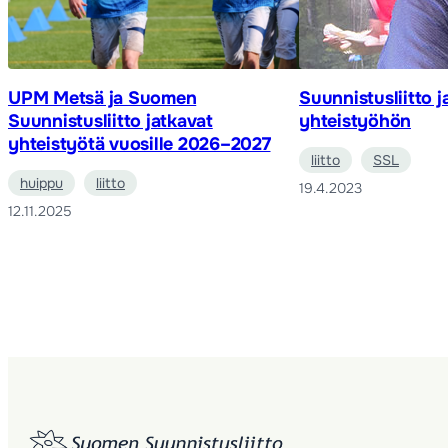
UPM Metsä ja Suomen
Suunnistusliitto j
Suunnistusliitto jatkavat
yhteistyöhön
yhteistyötä vuosille 2026–2027
liitto
SSL
huippu
liitto
19.4.2023
12.11.2025