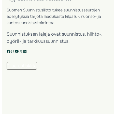
Suomen Suunnistusliitto tukee suunnistusseurojen
edellytyksiä tarjota laadukasta kilpailu-, nuoriso- ja
kuntosuunnistustoimintaa.
Suunnistuksen lajeja ovat suunnistus, hiihto-,
pyörä- ja tarkkuussuunnistus.
Facebook
Instagram
YouTube
X
LinkedIn
Tilaa uutiskirje