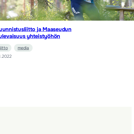
uunnistusliitto ja Maaseudun
ulevaisuus yhteistyöhön
liitto
media
1.2022