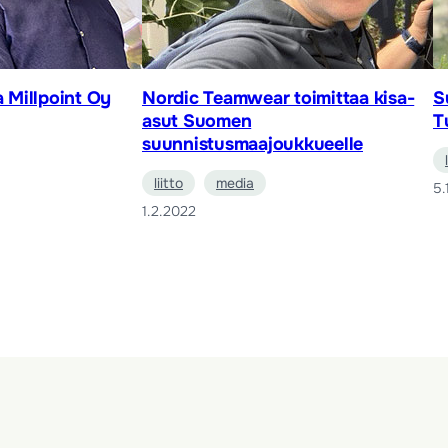
a Millpoint Oy
Nordic Teamwear toimittaa kisa-
S
asut Suomen
T
suunnistusmaajoukkueelle
liitto
media
5.
1.2.2022