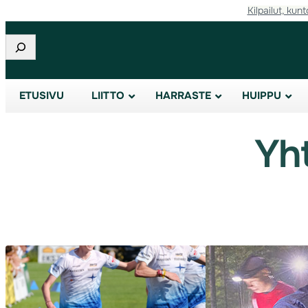
Kilpailut, kunt
Siirry
sisältöön
Etsi
ETUSIVU
LIITTO
HARRASTE
HUIPPU
Yh