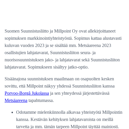
Suomen Suunnistusliitto ja Millpoint Oy ovat allekirjoittaneet
sopimuksen markkinointiyhteistyöstä. Sopimus kattaa alustavasti
kuluvan vuoden 2023 ja se sisältää mm. Metsäareena 2023
osallistujien lahjatavarat, Suunnistusliiton seura- ja
nuorisosuunnistuksen jako- ja lahjatavarat sekä Suunnistusliiton
lahjatavarat. Sopimukseen sisältyy jatko-optio.
Sisäänajona suunnistuksen maailmaan on osapuolten kesken
sovittu, että Millpoint näkyy yhdessä Suunnistusliiton kanssa
Porvoo-Borgå Jukolassa
ja sen yhteydessä järjestettävässä
Metsäareena
tapahtumassa.
Odotamme mielenkiinnolla alkavaa yhteistyötä Millpointin
kanssa. Kestävän kehityksen lahjatavaroista on meillä
tarvetta ja mm. tämän tarpeen Millpoint täyttää mainiosti.