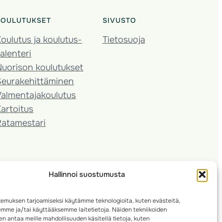
KOULUTUKSET
SIVUSTO
oulutus ja koulutus­
Tietosuoja
alenteri
Nuorison koulutukset
Seura­kehittäminen
almentaja­koulutus
artoitus
Ratamestari
Hallinnoi suostumusta
emuksen tarjoamiseksi käytämme teknologioita, kuten evästeitä,
emme ja/tai käyttääksemme laitetietoja. Näiden tekniikoiden
n antaa meille mahdollisuuden käsitellä tietoja, kuten