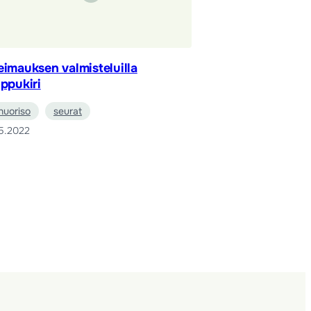
eimauksen valmisteluilla
oppukiri
nuoriso
seurat
5.2022