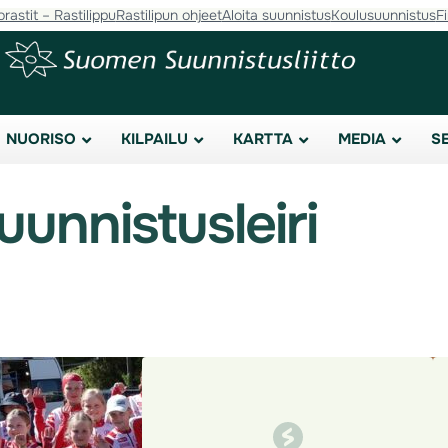
orastit – Rastilippu
Rastilipun ohjeet
Aloita suunnistus
Koulusuunnistus
F
NUORISO
KILPAILU
KARTTA
MEDIA
S
uunnistusleiri