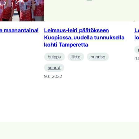
aa maanantaina!
Leimaus-leiri päätökseen
L
Kuopiossa, uudella tunnuksella
l
kohti Tamperetta
huippu
liitto
nuoriso
4.
seurat
9.6.2022