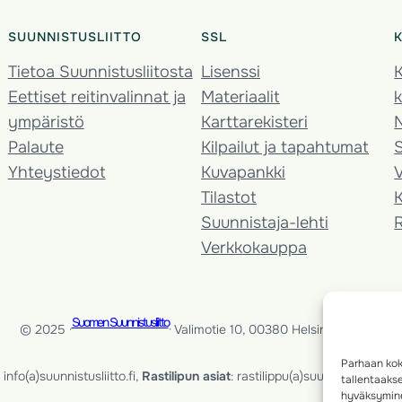
SUUNNISTUSLIITTO
SSL
Tietoa Suunnistusliitosta
Lisenssi
K
Eettiset reitinvalinnat ja
Materiaalit
k
ympäristö
Karttarekisteri
Palaute
Kilpailut ja tapahtumat
Yhteystiedot
Kuvapankki
V
Tilastot
K
Suunnistaja-lehti
Verkkokauppa
Suomen Suunnistusliitto
© 2025 ·
· Valimotie 10, 00380 Helsinki, Finland
Parhaan kok
info(a)suunnistusliitto.fi,
Rastilipun asiat
: rastilippu(a)suunnistusliitto.fi
tallentaaks
hyväksymine