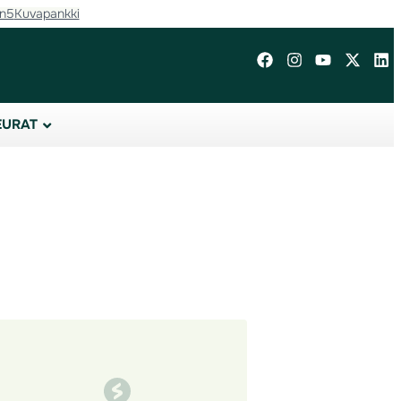
in5
Kuvapankki
EURAT