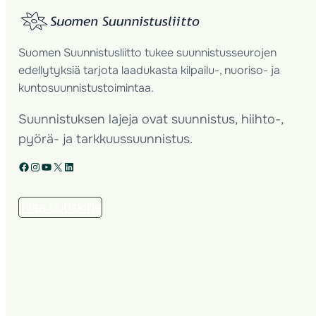
Suomen Suunnistusliitto tukee suunnistusseurojen
edellytyksiä tarjota laadukasta kilpailu-, nuoriso- ja
kuntosuunnistustoimintaa.
Suunnistuksen lajeja ovat suunnistus, hiihto-,
pyörä- ja tarkkuussuunnistus.
Facebook
Instagram
YouTube
X
LinkedIn
Tilaa uutiskirje