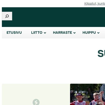
Kilpailut, kunt
Siirry
sisältöön
Etsi
ETUSIVU
LIITTO
HARRASTE
HUIPPU
s