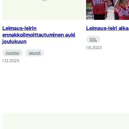
Leimaus-leirin
Leimaus-leiri alk
ennakkoilmoittautuminen auki
SSL
joulukuun
1.6.2023
nuoriso
seurat
1.12.2023