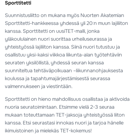
Sporttitetti
Suunnistusliitto on mukana myös Nuorten Akatemian
Sporttitetti-hankkeessa yhdessä yli 20:n muun lajiliiton
kanssa. Sporttitetti on uusiTET-malli, jonka
yläkoululainen nuori suorittaa urheiluseurassa ja
yhteistyössä lajiliiton kanssa. Siinä nuori tutustuu ja
osallistuu yksi-kaksi viikkoa liikunta-alan työtehtäviin
seuraten yksilöllistä, yhdessä seuran kanssa
suunniteltua tehtäväpolkuaan –liikunnanohjauksesta
koulussa ja tapahtumajärjestämisestä seurassa
valmennukseen ja viestintään.
Sporttitetti on hieno mahdollisuus osallistaa ja aktivoida
nuoria seuratoimintaan. Etsimme vielä 2-3 seuraa
mukaan toteuttamaan TET-jaksoja yhteistyössä liiton
kanssa. Etsi seurastasi innokas nuori ja tarjoa hänelle
ikimuistoinen ja mielekäs TET-kokemus!