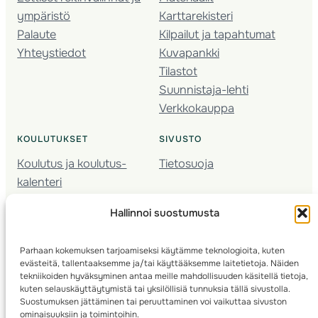
ympäristö
Karttarekisteri
Palaute
Kilpailut ja tapahtumat
Yhteystiedot
Kuvapankki
Tilastot
Suunnistaja-lehti
Verkkokauppa
KOULUTUKSET
SIVUSTO
Koulutus ja koulutus­
Tietosuoja
kalenteri
Nuorison koulutukset
Hallinnoi suostumusta
Seura­kehittäminen
Valmentaja­koulutus
Parhaan kokemuksen tarjoamiseksi käytämme teknologioita, kuten
Kartoitus
evästeitä, tallentaaksemme ja/tai käyttääksemme laitetietoja. Näiden
Ratamestari
tekniikoiden hyväksyminen antaa meille mahdollisuuden käsitellä tietoja,
kuten selauskäyttäytymistä tai yksilöllisiä tunnuksia tällä sivustolla.
Suostumuksen jättäminen tai peruuttaminen voi vaikuttaa sivuston
Suomen Suunnistusliitto
© 2025 ·
· Valimotie 10, 00380 Helsinki, Finland
ominaisuuksiin ja toimintoihin.