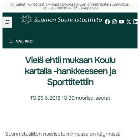
Kilpailut, kuntorastit – Rastilippu
Rastilipun ohjeet
Aloita suunnistus
Koulusuunnistus
Fin5
Kuvapankki
Etsi
VALIKKO
Vielä ehtii mukaan Koulu
kartalla -hankkeeseen ja
Sporttitettiin
TS
·
26.6.2018 10:39
·
nuoriso
, 
seurat
Suunnistusliiton nuorisotoiminnassa on käynnissä