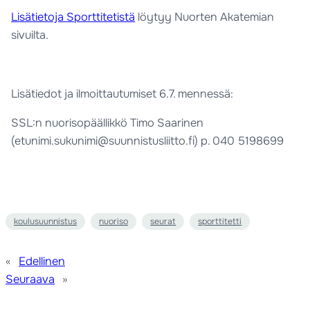
Lisätietoja Sporttitetistä
löytyy Nuorten Akatemian
sivuilta.
Lisätiedot ja ilmoittautumiset 6.7. mennessä:
SSL:n nuorisopäällikkö Timo Saarinen
(etunimi.sukunimi@suunnistusliitto.fi) p. 040 5198699
koulusuunnistus
nuoriso
seurat
sporttitetti
«
Edellinen
Seuraava
»