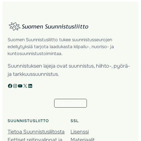
Suomen Suunnistusliitto tukee suunnistusseurojen
edellytyksiä tarjota laadukasta kilpailu-, nuoriso- ja
kuntosuunnistustoimintaa.
Suunnistuksen lajeja ovat suunnistus, hiihto-, pyörä-
ja tarkkuussuunnistus.
Facebook
Instagram
YouTube
X
LinkedIn
Tilaa uutiskirje
SUUNNISTUSLIITTO
SSL
Tietoa Suunnistusliitosta
Lisenssi
Eettiset reitinvalinnat ja
Materiaalit