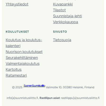
Yhteystiedot
Kuvapankki
Tilastot
Suunnistaja-lehti
Verkkokauppa
KOULUTUKSET
SIVUSTO
Koulutus ja koulutus­
Tietosuoja
kalenteri
Nuorison koulutukset
Seura­kehittäminen
Valmentaja­koulutus
Kartoitus
Ratamestari
Suomen Suunnistusliitto
© 2025 ·
· Valimotie 10, 00380 Helsinki, Finland
info(a)suunnistusliitto.fi,
Rastilipun asiat
: rastilippu(a)suunnistusliitto.fi