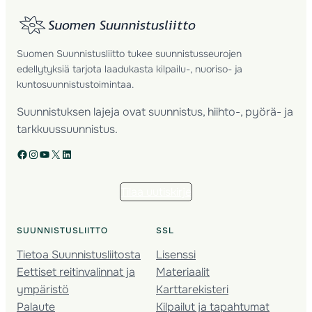
Suomen Suunnistusliitto tukee suunnistusseurojen
edellytyksiä tarjota laadukasta kilpailu-, nuoriso- ja
kuntosuunnistustoimintaa.
Suunnistuksen lajeja ovat suunnistus, hiihto-, pyörä- ja
tarkkuussuunnistus.
Facebook
Instagram
YouTube
X
LinkedIn
Tilaa uutiskirje
SUUNNISTUSLIITTO
SSL
Tietoa Suunnistusliitosta
Lisenssi
Eettiset reitinvalinnat ja
Materiaalit
ympäristö
Karttarekisteri
Palaute
Kilpailut ja tapahtumat