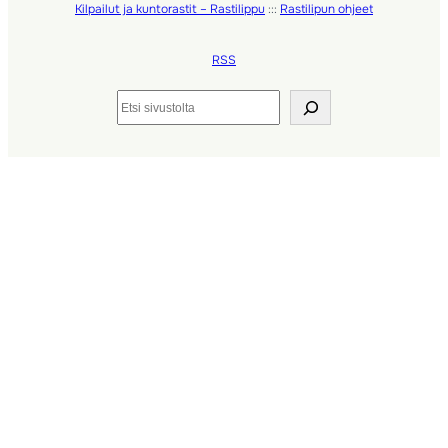
Kilpailut ja kuntorastit – Rastilippu
:::
Rastilipun ohjeet
RSS
Etsi