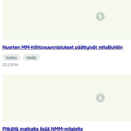
Nuorten MM-hiihtosuunnistukset päättyivät mitalijuhliin
huippu
media
23.2.2014
Pitkältä matkalta lisää NMM-mitaleita