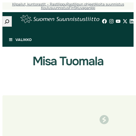
Kilpailut, kuntorastit – Rastilippu
Rastilipun ohjeet
Aloita suunnistus
Siirry
Koulusuunnistus
Fin5
Kuvapankki
sisältöön
Etsi
VALIKKO
Misa Tuomala