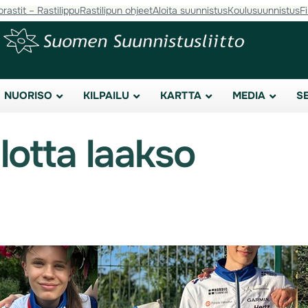
orastit – Rastilippu
Rastilipun ohjeet
Aloita suunnistus
Koulusuunnistus
F
NUORISO
KILPAILU
KARTTA
MEDIA
S
lotta laakso