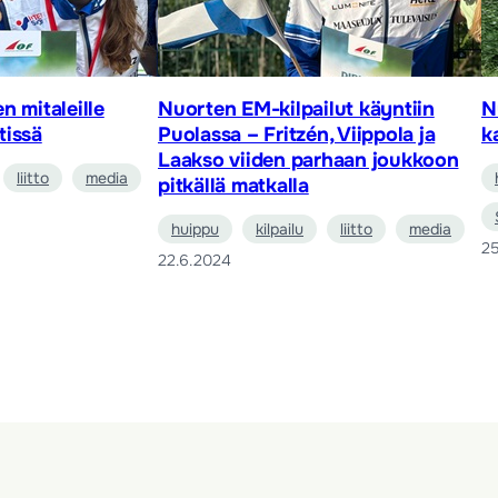
n mitaleille
Nuorten EM-kilpailut käyntiin
N
tissä
Puolassa – Fritzén, Viippola ja
k
Laakso viiden parhaan joukkoon
liitto
media
pitkällä matkalla
huippu
kilpailu
liitto
media
25
22.6.2024