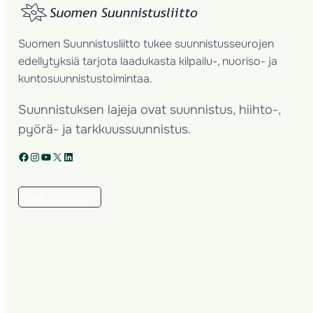
Suomen Suunnistusliitto tukee suunnistusseurojen
edellytyksiä tarjota laadukasta kilpailu-, nuoriso- ja
kuntosuunnistustoimintaa.
Suunnistuksen lajeja ovat suunnistus, hiihto-,
pyörä- ja tarkkuussuunnistus.
Facebook
Instagram
YouTube
X
LinkedIn
Tilaa uutiskirje