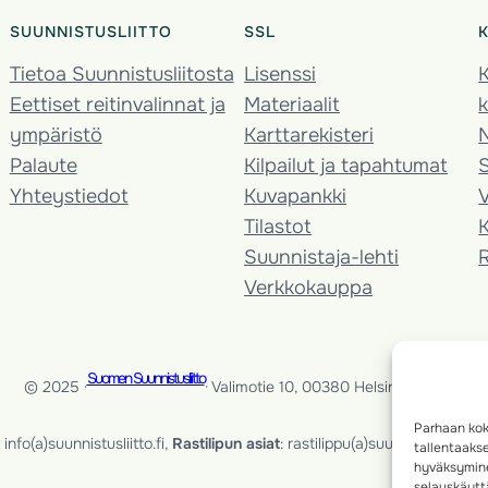
SUUNNISTUSLIITTO
SSL
Tietoa Suunnistusliitosta
Lisenssi
K
Eettiset reitinvalinnat ja
Materiaalit
k
ympäristö
Karttarekisteri
Palaute
Kilpailut ja tapahtumat
Yhteystiedot
Kuvapankki
V
Tilastot
K
Suunnistaja-lehti
Verkkokauppa
Suomen Suunnistusliitto
© 2025 ·
· Valimotie 10, 00380 Helsinki, Finland
Parhaan kok
info(a)suunnistusliitto.fi,
Rastilipun asiat
: rastilippu(a)suunnistusliitto.fi
tallentaaks
hyväksymine
selauskäyttä