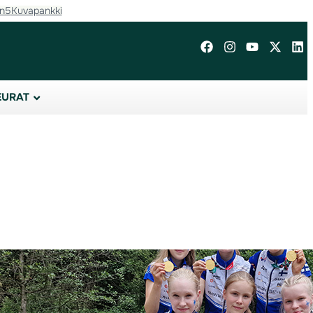
in5
Kuvapankki
EURAT