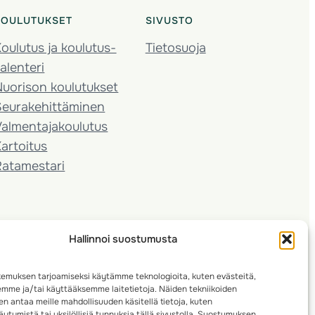
KOULUTUKSET
SIVUSTO
oulutus ja koulutus­
Tietosuoja
alenteri
Nuorison koulutukset
Seura­kehittäminen
almentaja­koulutus
artoitus
Ratamestari
Hallinnoi suostumusta
emuksen tarjoamiseksi käytämme teknologioita, kuten evästeitä,
emme ja/tai käyttääksemme laitetietoja. Näiden tekniikoiden
n antaa meille mahdollisuuden käsitellä tietoja, kuten
ytymistä tai yksilöllisiä tunnuksia tällä sivustolla. Suostumuksen