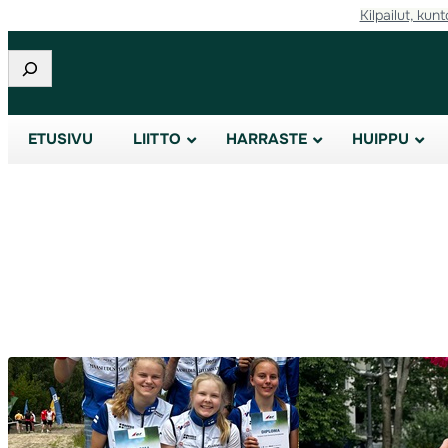
Kilpailut, kunt
Siirry
sisältöön
Etsi
ETUSIVU
LIITTO
HARRASTE
HUIPPU