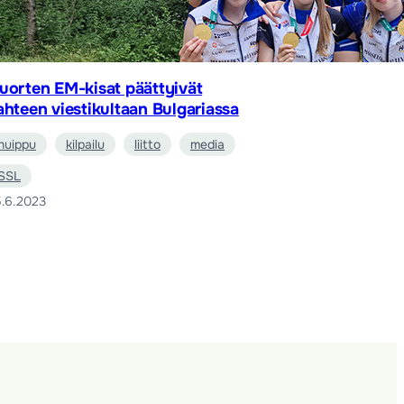
uorten EM-kisat päättyivät
ahteen viestikultaan Bulgariassa
huippu
kilpailu
liitto
media
SSL
.6.2023