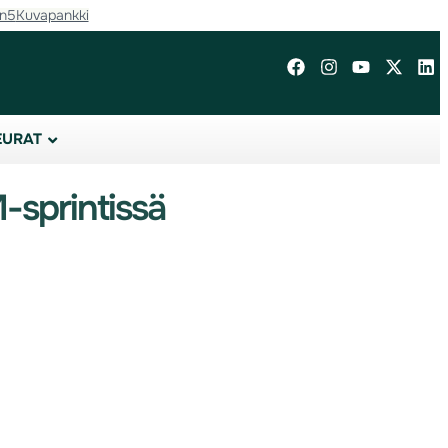
in5
Kuvapankki
EURAT
-sprintissä