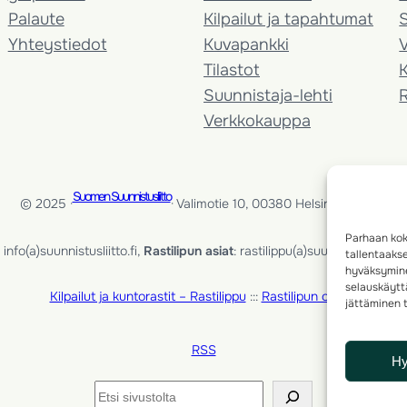
Palaute
Kilpailut ja tapahtumat
Yhteystiedot
Kuvapankki
V
Tilastot
K
Suunnistaja-lehti
Verkkokauppa
Suomen Suunnistusliitto
© 2025 ·
· Valimotie 10, 00380 Helsinki, Finland
Parhaan kok
info(a)suunnistusliitto.fi,
Rastilipun asiat
: rastilippu(a)suunnistusliitto.fi
tallentaaks
hyväksymine
selauskäyttä
Kilpailut ja kuntorastit – Rastilippu
:::
Rastilipun ohjeet
jättäminen t
RSS
H
Etsi