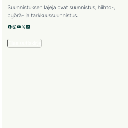
Suunnistuksen lajeja ovat suunnistus, hiihto-,
pyörä- ja tarkkuussuunnistus.
Facebook
Instagram
YouTube
X
LinkedIn
Tilaa uutiskirje