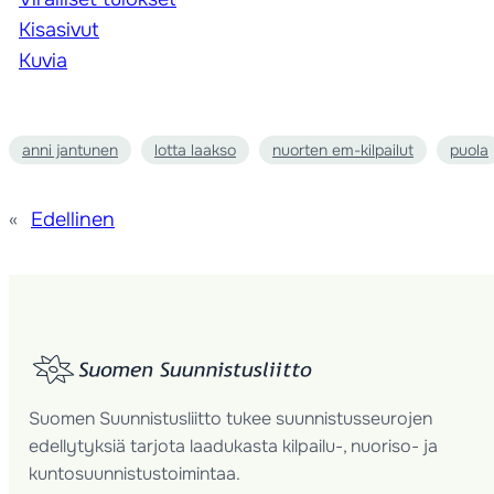
Kisasivut
Kuvia
anni jantunen
lotta laakso
nuorten em-kilpailut
puola
«
Edellinen
Suomen Suunnistusliitto tukee suunnistusseurojen
edellytyksiä tarjota laadukasta kilpailu-, nuoriso- ja
kuntosuunnistustoimintaa.