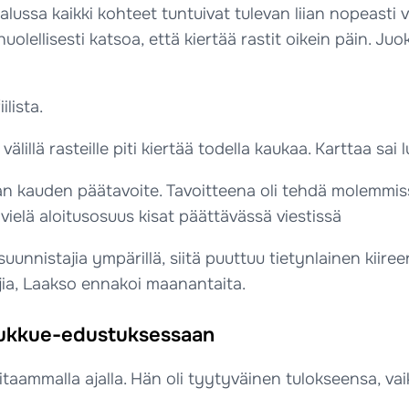
alussa kaikki kohteet tuntuivat tulevan liian nopeasti
 huolellisesti katsoa, että kiertää rastit oikein päin. Ju
lista.
älillä rasteille piti kiertää todella kaukaa. Karttaa sai l
n kauden päätavoite. Tavoitteena oli tehdä molemmissa
ielä aloitusosuus kisat päättävässä viestissä
suunnistajia ympärillä, siitä puuttuu tietynlainen kiir
ajia, Laakso ennakoi maanantaita.
oukkue-edustuksessaan
taammalla ajalla. Hän oli tyytyväinen tulokseensa, vai