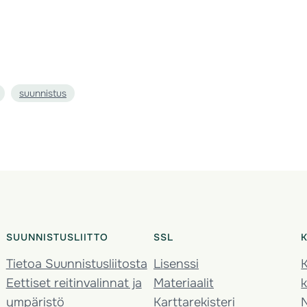
suunnistus
SUUNNISTUSLIITTO
SSL
Tietoa Suunnistusliitosta
Lisenssi
K
Eettiset reitinvalinnat ja
Materiaalit
k
ympäristö
Karttarekisteri