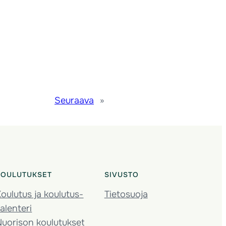
Seuraava
»
KOULUTUKSET
SIVUSTO
oulutus ja koulutus­
Tietosuoja
alenteri
Nuorison koulutukset