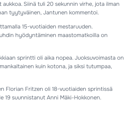
 aukkoa. Siinä tuli 20 sekunnin virhe, jota ilman
n ihan tyytyväinen, Jantunen kommentoi.
ttamalla 15-vuotiaiden mestaruuden.
 vauhdin hyödyntäminen maastomatkoilla on
kkiaan sprintti oli aika nopea. Juoksuvoimasta on
samankaltainen kuin kotona, ja siksi tutumpaa,
n Florian Fritzen oli 18-vuotiaiden sprintissä
alle 19 suunnistanut Anni Mäki-Hokkonen.