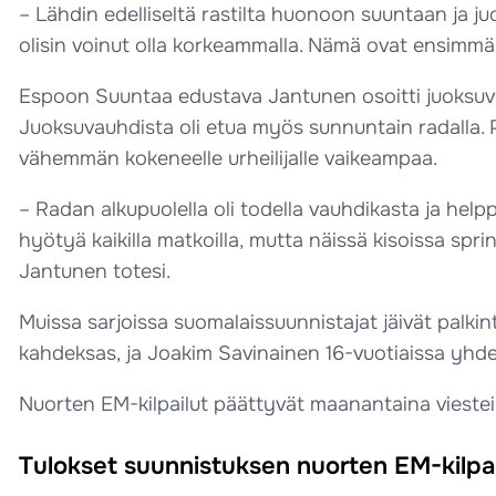
– Lähdin edelliseltä rastilta huonoon suuntaan ja ju
olisin voinut olla korkeammalla. Nämä ovat ensimmä
Espoon Suuntaa edustava Jantunen osoitti juoksuv
Juoksuvauhdista oli etua myös sunnuntain radalla.
vähemmän kokeneelle urheilijalle vaikeampaa.
– Radan alkupuolella oli todella vauhdikasta ja hel
hyötyä kaikilla matkoilla, mutta näissä kisoissa spri
Jantunen totesi.
Muissa sarjoissa suomalaissuunnistajat jäivät palkint
kahdeksas, ja Joakim Savinainen 16-vuotiaissa yhde
Nuorten EM-kilpailut päättyvät maanantaina viestei
Tulokset suunnistuksen nuorten EM-kilpai