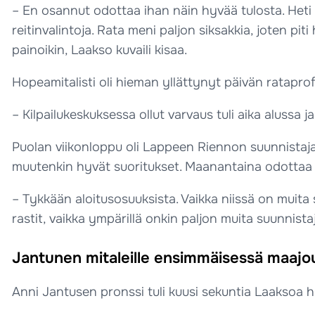
– En osannut odottaa ihan näin hyvää tulosta. Heti 
reitinvalintoja. Rata meni paljon siksakkia, joten piti
painoikin, Laakso kuvaili kisaa.
Hopeamitalisti oli hieman yllättynyt päivän rataprofii
– Kilpailukeskuksessa ollut varvaus tuli aika alussa ja v
Puolan viikonloppu oli Lappeen Riennon suunnistaja
muutenkin hyvät suoritukset. Maanantaina odottaa v
– Tykkään aloitusosuuksista. Vaikka niissä on muita 
rastit, vaikka ympärillä onkin paljon muita suunnist
Jantunen mitaleille ensimmäisessä maaj
Anni Jantusen pronssi tuli kuusi sekuntia Laaksoa hi