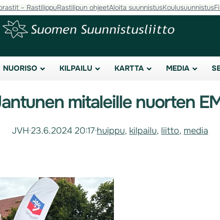
orastit – Rastilippu
Rastilipun ohjeet
Aloita suunnistus
Koulusuunnistus
F
NUORISO
KILPAILU
KARTTA
MEDIA
S
Jantunen mitaleille nuorten EM
JVH
·
23.6.2024 20:17
·
huippu
, 
kilpailu
, 
liitto
, 
media