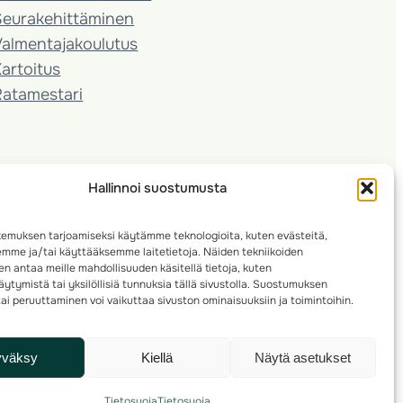
Seura­kehittäminen
almentaja­koulutus
artoitus
Ratamestari
Hallinnoi suostumusta
emuksen tarjoamiseksi käytämme teknologioita, kuten evästeitä,
emme ja/tai käyttääksemme laitetietoja. Näiden tekniikoiden
n antaa meille mahdollisuuden käsitellä tietoja, kuten
ytymistä tai yksilöllisiä tunnuksia tällä sivustolla. Suostumuksen
ai peruuttaminen voi vaikuttaa sivuston ominaisuuksiin ja toimintoihin.
yväksy
Kiellä
Näytä asetukset
Tietosuoja
Tietosuoja