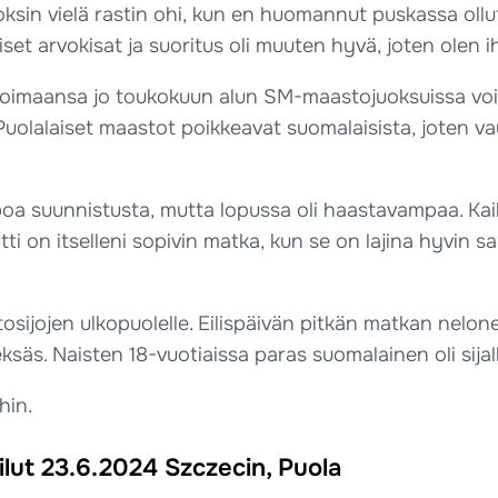
oksin vielä rastin ohi, kun en huomannut puskassa ollut
iset arvokisat ja suoritus oli muuten hyvä, joten ole
oimaansa jo toukokuun alun SM-maastojuoksuissa voi
 Puolalaiset maastot poikkeavat suomalaisista, joten
ppoa suunnistusta, mutta lopussa oli haastavampaa. Kai
ntti on itselleni sopivin matka, kun se on lajina hyvin 
osijojen ulkopuolelle. Eilispäivän pitkän matkan nelone
ksäs. Naisten 18-vuotiaissa paras suomalainen oli sij
hin.
lut 23.6.2024 Szczecin, Puola