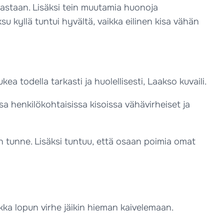
 vastaan. Lisäksi tein muutamia huonoja
oksu kyllä tuntui hyvältä, vaikka eilinen kisa vähän
ukea todella tarkasti ja huolellisesti, Laakso kuvaili.
 henkilökohtaisissa kisoissa vähävirheiset ja
een tunne. Lisäksi tuntuu, että osaan poimia omat
kka lopun virhe jäikin hieman kaivelemaan.