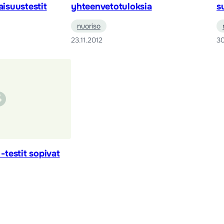
aisuustestit
yhteenvetotuloksia
s
nuoriso
23.11.2012
30
 -testit sopivat