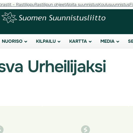
orastit – Rastilippu
Rastilipun ohjeet
Aloita suunnistus
Koulusuunnistus
F
NUORISO
KILPAILU
KARTTA
MEDIA
S
va Urheilijaksi