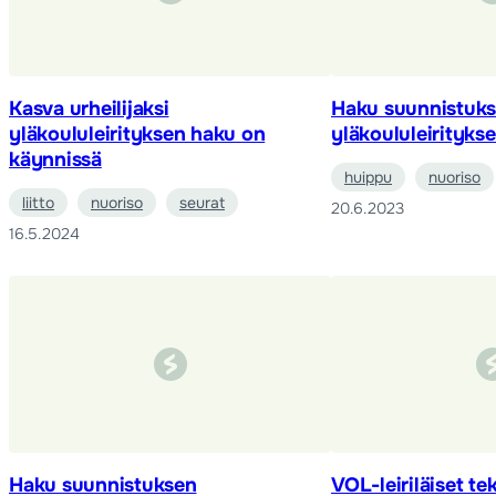
Kasva urheilijaksi
Haku suunnistuk
yläkoululeirityksen haku on
yläkoululeirityks
käynnissä
huippu
nuoriso
liitto
nuoriso
seurat
20.6.2023
16.5.2024
Haku suunnistuksen
VOL-leiriläiset t