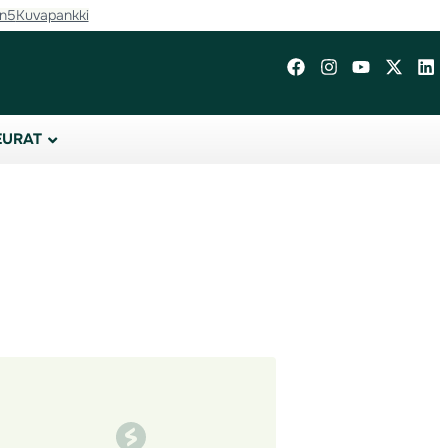
in5
Kuvapankki
EURAT