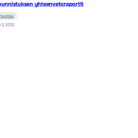
uunnistuksen yhteenvetoraportti
nuoriso
.3.2012