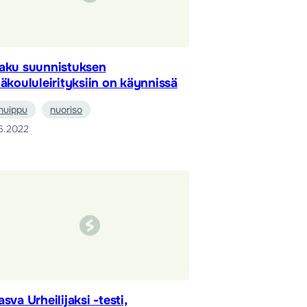
aku suunnistuksen
läkoululeirityksiin on käynnissä
huippu
nuoriso
6.2022
asva Urheilijaksi -testi,