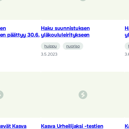
sen
Haku suunnistuksen
H
een päättyy 30.6.
yläkoululeiritykseen
y
huippu
nuoriso
3.5.2023
3.
ekevät Kasva
Kasva Urheilijaksi -testien
K