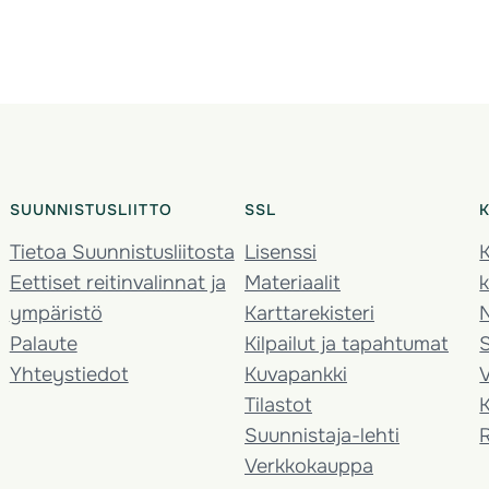
SUUNNISTUSLIITTO
SSL
Tietoa Suunnistusliitosta
Lisenssi
K
Eettiset reitinvalinnat ja
Materiaalit
k
ympäristö
Karttarekisteri
Palaute
Kilpailut ja tapahtumat
Yhteystiedot
Kuvapankki
V
Tilastot
K
Suunnistaja-lehti
Verkkokauppa