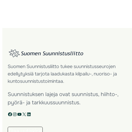
Suomen Suunnistusliitto tukee suunnistusseurojen
edellytyksiä tarjota laadukasta kilpailu-, nuoriso- ja
kuntosuunnistustoimintaa.
Suunnistuksen lajeja ovat suunnistus, hiihto-,
pyörä- ja tarkkuussuunnistus.
Facebook
Instagram
YouTube
X
LinkedIn
Tilaa uutiskirje