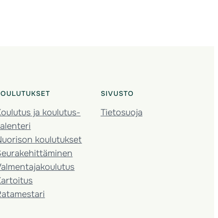
KOULUTUKSET
SIVUSTO
oulutus ja koulutus­
Tietosuoja
alenteri
Nuorison koulutukset
Seura­kehittäminen
almentaja­koulutus
artoitus
Ratamestari