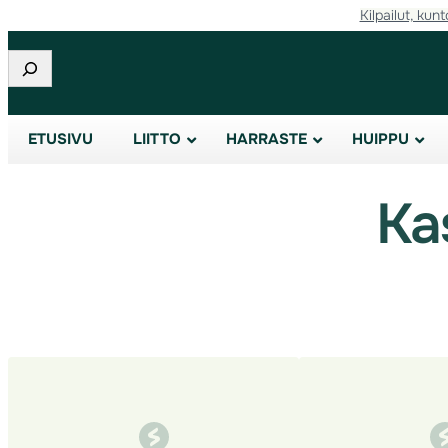
Kilpailut, kunt
Siirry
sisältöön
Etsi
ETUSIVU
LIITTO
HARRASTE
HUIPPU
Kas