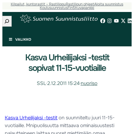
Kilpailut, kuntorastit – Rastilippu
Rastilipun ohjeet
Aloita suunnistus
Koulusuunnistus
Fin5
Kuvapankki
Etsi
VALIKKO
Kasva Urheilijaksi -testit
sopivat 11-15-vuotiaille
SSL
·
2.12.2011 15:24
·
nuoriso
Kasva Urheilijaksi -testit
on suunniteltu juuri 11-15-
vuotiaille. Mnipuolisuutta mittaava ominaisuustesti
palautteineen laittaa nuoret miettimään omaa