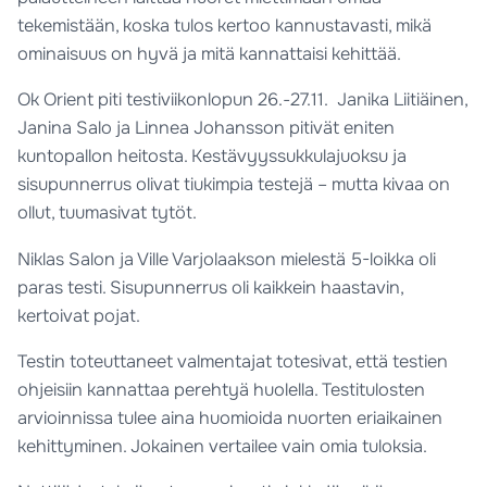
tekemistään, koska tulos kertoo kannustavasti, mikä
ominaisuus on hyvä ja mitä kannattaisi kehittää.
Ok Orient piti testiviikonlopun 26.-27.11. Janika Liitiäinen,
Janina Salo ja Linnea Johansson pitivät eniten
kuntopallon heitosta. Kestävyyssukkulajuoksu ja
sisupunnerrus olivat tiukimpia testejä – mutta kivaa on
ollut, tuumasivat tytöt.
Niklas Salon ja Ville Varjolaakson mielestä 5-loikka oli
paras testi. Sisupunnerrus oli kaikkein haastavin,
kertoivat pojat.
Testin toteuttaneet valmentajat totesivat, että testien
ohjeisiin kannattaa perehtyä huolella. Testitulosten
arvioinnissa tulee aina huomioida nuorten eriaikainen
kehittyminen. Jokainen vertailee vain omia tuloksia.