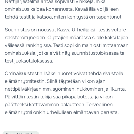
Nettijärjestelmä antaa sopivasti vinkkejä, mikä
ominaisuus kaipaa kohennusta. Kevääällä voi jälleen
tehdä testit ja katsoa, miten kehitystä on tapahtunut.
Suunnistus on noussut Kasva Urheilijaksi -testisivutolle
rekisteröityneiden käyttäjien määrässä sijalle kaksi lajien
välisessä rankingissa. Testi sopiikin mainiosti mittaamaan
ominaisuuksia, jotka eivät näy suunnistustuloksessa tai
testijuoksutuloksessa.
Ominaisuustestin lisäksi nuoret voivat tehdä sivustolla
elämänrytmitestin. Siinä täytetään viikon ajan
nettipäiväkirjaan mm. syöminen, nukkuminen ja liikunta.
Päivittäin testin tekijä saa pikapalautetta ja viikon
päätteeksi kattavamman palautteen. Terveellinen
elämänrytmi onkin urheilullisen elmäntavan perusta.