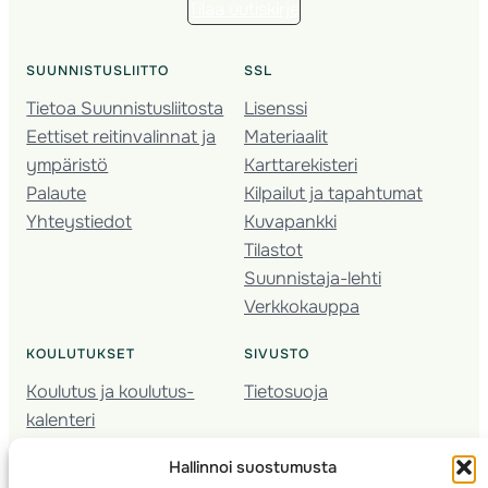
Tilaa uutiskirje
SUUNNISTUSLIITTO
SSL
Tietoa Suunnistusliitosta
Lisenssi
Eettiset reitinvalinnat ja
Materiaalit
ympäristö
Karttarekisteri
Palaute
Kilpailut ja tapahtumat
Yhteystiedot
Kuvapankki
Tilastot
Suunnistaja-lehti
Verkkokauppa
KOULUTUKSET
SIVUSTO
Koulutus ja koulutus­
Tietosuoja
kalenteri
Nuorison koulutukset
Hallinnoi suostumusta
Seura­kehittäminen