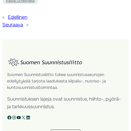
Kasva Urheilijaksi
«
Edellinen
Seuraava
»
Suomen Suunnistusliitto tukee suunnistusseurojen
edellytyksiä tarjota laadukasta kilpailu-, nuoriso- ja
kuntosuunnistustoimintaa.
Suunnistuksen lajeja ovat suunnistus, hiihto-, pyörä-
ja tarkkuussuunnistus.
Facebook
Instagram
YouTube
X
LinkedIn