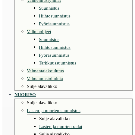
Valmennusryhmät
Suunnistus
Hiihtosuunnistus
Pyöräsuunnistus
Valintaohjeet
Suunnistus
Hiihtosuunnistus
Pyöräsuunnistus
Tarkkuussuunnistus
Valmentajakoulutus
Valmennustoiminta
Sulje alavalikko
NUORISO
Sulje alavalikko
Lasten ja nuorten suunnistus
Sulje alavalikko
Lasten ja nuorten radat
Sulje alavalikko