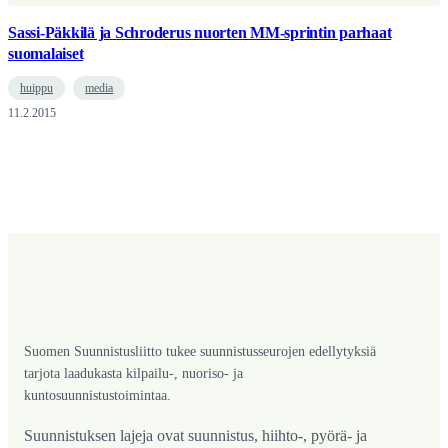
Sassi-Päkkilä ja Schroderus nuorten MM-sprintin parhaat
suomalaiset
huippu
media
11.2.2015
Suomen Suunnistusliitto tukee suunnistusseurojen edellytyksiä
tarjota laadukasta kilpailu-, nuoriso- ja
kuntosuunnistustoimintaa.
Suunnistuksen lajeja ovat suunnistus, hiihto-, pyörä- ja