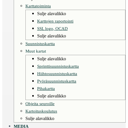
Karttatoiminta
Sulje alavalikko
Karttojen raportointi
SSL logo, OCAD
Sulje alavalikko
Suunnistuskartta
Muut kartat
Sulje alavalikko
Sprinttisuunnistuskartta
Hiihtosuunnistuskartta
Pyöräsuunnistuskartta
Pihakartta
Sulje alavalikko
Ohjeita seuroille
Kartoituskoulutus
Sulje alavalikko
MEDIA