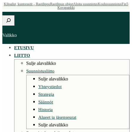
Kilpailut, kuntorastit – Rastilippu
Rastilipun ohjeet
Aloita suunnistus
Koulusuunnistus
Fin5
Siirry
Kuvapankki
sisältöön
Etsi
Valikko
ETUSIVU
LIITTO
Sulje alavalikko
Suunnistusliitto
Sulje alavalikko
Yhteystiedot
Strategia
Säännöt
Historia
Alueet ja jäsenseurat
Sulje alavalikko