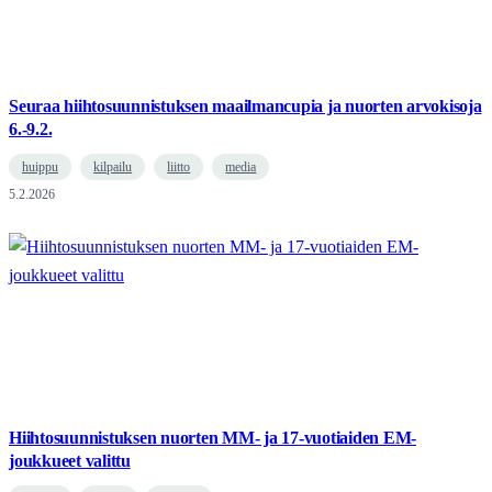
Seuraa hiihtosuunnistuksen maailmancupia ja nuorten arvokisoja
6.-9.2.
huippu
kilpailu
liitto
media
5.2.2026
Hiihtosuunnistuksen nuorten MM- ja 17-vuotiaiden EM-
joukkueet valittu