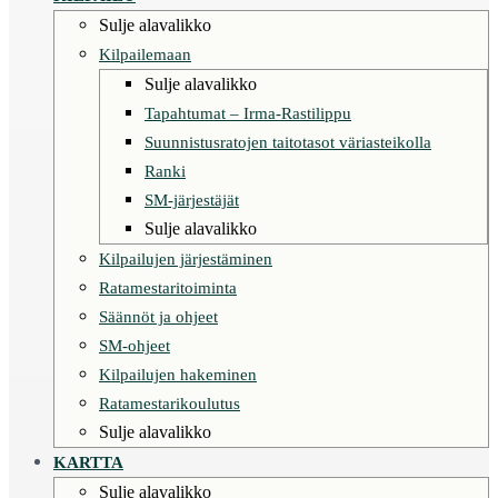
Sulje alavalikko
Kilpailemaan
Sulje alavalikko
Tapahtumat – Irma-Rastilippu
Suunnistusratojen taitotasot väriasteikolla
Ranki
SM-järjestäjät
Sulje alavalikko
Kilpailujen järjestäminen
Ratamestaritoiminta
Säännöt ja ohjeet
SM-ohjeet
Kilpailujen hakeminen
Ratamestarikoulutus
Sulje alavalikko
KARTTA
Sulje alavalikko