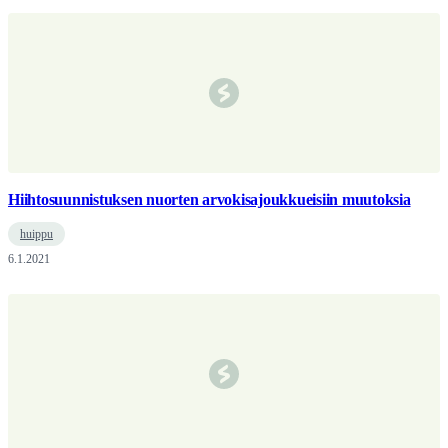
Hiihtosuunnistuksen nuorten arvokisajoukkueisiin muutoksia
huippu
6.1.2021