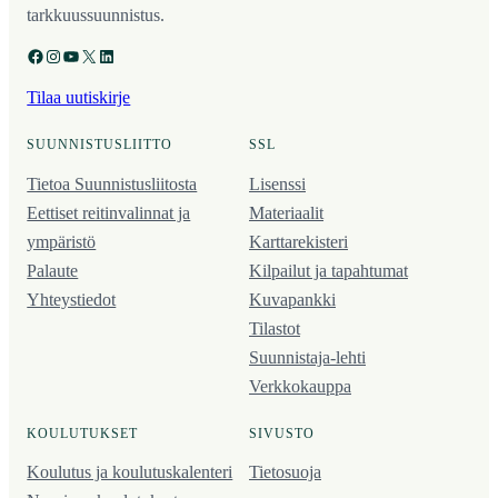
tarkkuussuunnistus.
Facebook
Instagram
YouTube
X
LinkedIn
Tilaa uutiskirje
SUUNNISTUSLIITTO
SSL
Tietoa Suunnistusliitosta
Lisenssi
Eettiset reitinvalinnat ja
Materiaalit
ympäristö
Karttarekisteri
Palaute
Kilpailut ja tapahtumat
Yhteystiedot
Kuvapankki
Tilastot
Suunnistaja-lehti
Verkkokauppa
KOULUTUKSET
SIVUSTO
Koulutus ja koulutus­kalenteri
Tietosuoja