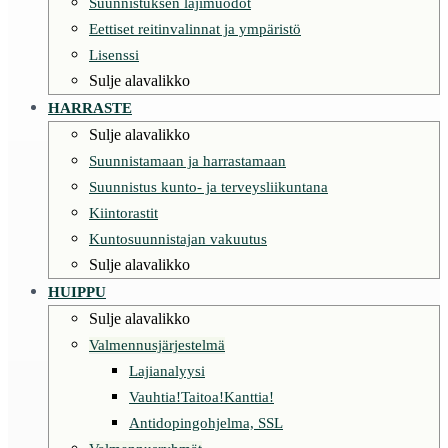
Suunnistuksen lajimuodot
Eettiset reitinvalinnat ja ympäristö
Lisenssi
Sulje alavalikko
HARRASTE
Sulje alavalikko
Suunnistamaan ja harrastamaan
Suunnistus kunto- ja terveysliikuntana
Kiintorastit
Kuntosuunnistajan vakuutus
Sulje alavalikko
HUIPPU
Sulje alavalikko
Valmennusjärjestelmä
Lajianalyysi
Vauhtia!Taitoa!Kanttia!
Antidopingohjelma, SSL