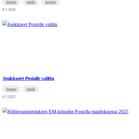
huippu
media
nuoriso
9.1.2026
Joukkueet Posiolle valittu
huippu
media
6.3.2025