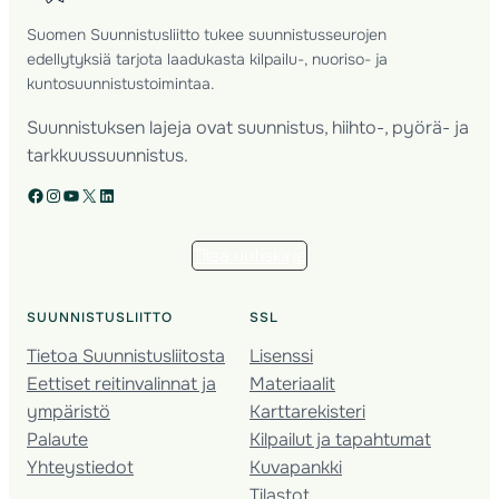
Suomen Suunnistusliitto tukee suunnistusseurojen
edellytyksiä tarjota laadukasta kilpailu-, nuoriso- ja
kuntosuunnistustoimintaa.
Suunnistuksen lajeja ovat suunnistus, hiihto-, pyörä- ja
tarkkuussuunnistus.
Facebook
Instagram
YouTube
X
LinkedIn
Tilaa uutiskirje
SUUNNISTUSLIITTO
SSL
Tietoa Suunnistusliitosta
Lisenssi
Eettiset reitinvalinnat ja
Materiaalit
ympäristö
Karttarekisteri
Palaute
Kilpailut ja tapahtumat
Yhteystiedot
Kuvapankki
Tilastot