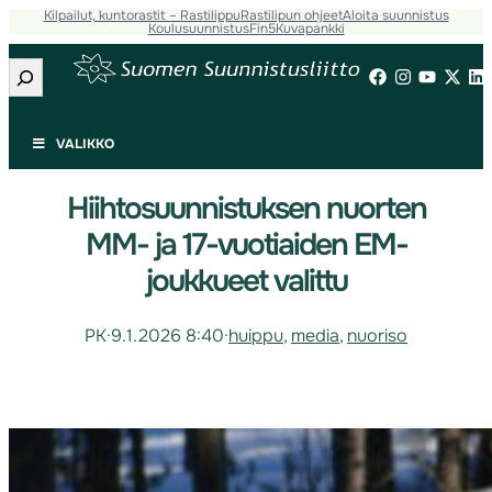
Kilpailut, kuntorastit – Rastilippu
Rastilipun ohjeet
Aloita suunnistus
Koulusuunnistus
Fin5
Kuvapankki
Etsi
VALIKKO
Hiihtosuunnistuksen nuorten
MM- ja 17-vuotiaiden EM-
joukkueet valittu
PK
·
9.1.2026 8:40
·
huippu
, 
media
, 
nuoriso