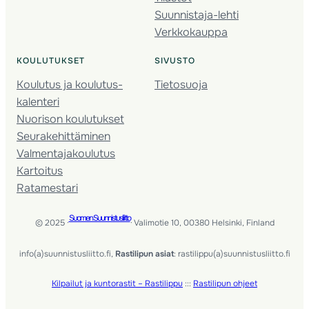
Suunnistaja-lehti
Verkkokauppa
KOULUTUKSET
SIVUSTO
Koulutus ja koulutus­
Tietosuoja
kalenteri
Nuorison koulutukset
Seura­kehittäminen
Valmentaja­koulutus
Kartoitus
Ratamestari
Suomen Suunnistusliitto
© 2025 ·
· Valimotie 10, 00380 Helsinki, Finland
info(a)suunnistusliitto.fi,
Rastilipun asiat
: rastilippu(a)suunnistusliitto.fi
Kilpailut ja kuntorastit – Rastilippu
:::
Rastilipun ohjeet