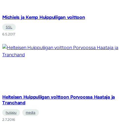
Michiels ja Kemp Huippuliigan voittoon
SSL
6.5.2017
Helteisen Huippuliigan voittoon Porvoossa Haataja ja
Tranchand
huippu
media
2.7.2016