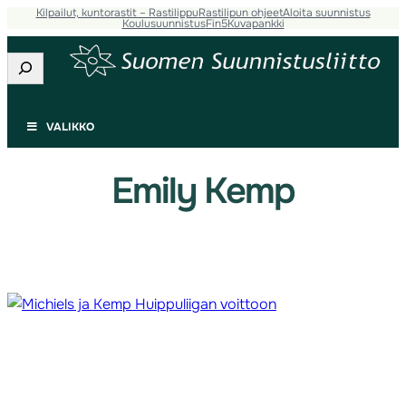
Kilpailut, kuntorastit – Rastilippu
Rastilipun ohjeet
Aloita suunnistus
Siirry
Koulusuunnistus
Fin5
Kuvapankki
sisältöön
Etsi
VALIKKO
Emily Kemp