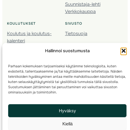
Suunnistaja-lehti
Verkkokauppa
KOULUTUKSET
SIVUSTO
Koulutus ja koulutus­
Tietosuoja
kalenteri
Nuorison koulutukset
Hallinnoi suostumusta
Seura­kehittäminen
Valmentaja­koulutus
Parhaan kokemuksen tarjoamiseksi käytämme teknologioita, kuten
Kartoitus
evästeitä, tallentaaksemme ja/tai käyttääksemme laitetietoja. Näiden
Ratamestari
tekniikoiden hyväksyminen antaa meille mahdollisuuden käsitellä tietoja,
kuten selauskäyttäytymistä tai yksilöllisiä tunnuksia tällä sivustolla.
Suostumuksen jättäminen tai peruuttaminen voi vaikuttaa sivuston
Suomen Suunnistusliitto
© 2025 ·
· Valimotie 10, 00380 Helsinki, Finland
ominaisuuksiin ja toimintoihin.
info(a)suunnistusliitto.fi,
Rastilipun asiat
: rastilippu(a)suunnistusliitto.fi
Hyväksy
Kilpailut ja kuntorastit – Rastilippu
:::
Rastilipun ohjeet
Kiellä