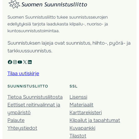
Suomen Suunnistusliitto tukee suunnistusseurojen
edellytyksiä tarjota laadukasta kilpailu-, nuoriso- ja
kuntosuunnistustoimintaa.
Suunnistuksen lajeja ovat suunnistus, hiihto-, pyörä- ja
tarkkuussuunnistus.
Facebook
Instagram
YouTube
X
LinkedIn
Tilaa uutiskirje
SUUNNISTUSLIITTO
SSL
Tietoa Suunnistusliitosta
Lisenssi
Eettiset reitinvalinnat ja
Materiaalit
ympäristö
Karttarekisteri
Palaute
Kilpailut ja tapahtumat
Yhteystiedot
Kuvapankki
Tilastot