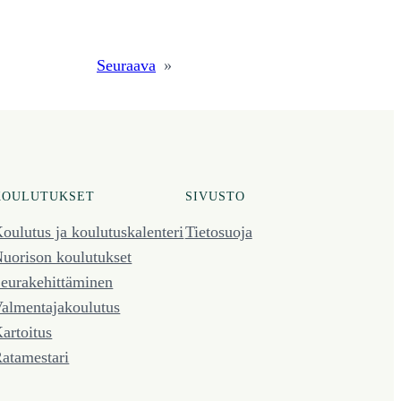
Seuraava
»
KOULUTUKSET
SIVUSTO
oulutus ja koulutus­kalenteri
Tietosuoja
uorison koulutukset
eura­kehittäminen
almentaja­koulutus
artoitus
atamestari