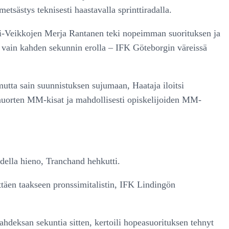
etsästys teknisesti haastavalla sprinttiradalla.
tki-Veikkojen Merja Rantanen teki nopeimman suorituksen ja
 – vain kahden sekunnin erolla – IFK Göteborgin väreissä
 mutta sain suunnistuksen sujumaan, Haataja iloitsi
 nuorten MM-kisat ja mahdollisesti opiskelijoiden MM-
todella hieno, Tranchand hehkutti.
ttäen taakseen pronssimitalistin, IFK Lindingön
ahdeksan sekuntia sitten, kertoili hopeasuorituksen tehnyt