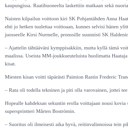
kaupungissa. Raatihuoneelta laskettiin matkaan sekä nuoria l
Naisten kilpailun voittoon kiri SK Pohjantähden Anna Haat
ehti jo hetken tuulettaa voittoaan, kunnes selvisi hänen y
juosseelle Kirsi Nurmelle, pronssille suunnisti SK Halden
– Ajattelin tähtääväni kymppisakkiin, mutta kyllä tämä voitt
maalissa. Useista MM-joukkueuteluista huolimatta Haataja 
kisat.
Miesten kisan voitti täpärästi Paimion Rastin Frederic Tra
– Rata oli todella tekninen ja piti olla varovainen, jottei te
Hopealle kahdeksan sekuntin erolla voittajaan nousi kovia 
supersprintteri Mårten Boströmin.
– Suoritus oli ilmeisesti aika hyvä, reitinvalinnoissa tein