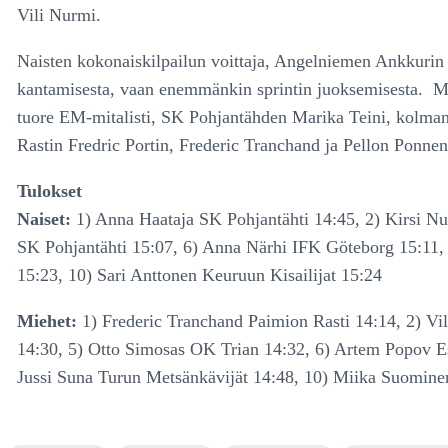
Vili Nurmi.
Naisten kokonaiskilpailun voittaja, Angelniemen Ankkurin 
kantamisesta, vaan enemmänkin sprintin juoksemisesta. Maali
tuore EM-mitalisti, SK Pohjantähden Marika Teini, kolmann
Rastin Fredric Portin, Frederic Tranchand ja Pellon Ponne
Tulokset
Naiset:
1) Anna Haataja SK Pohjantähti 14:45, 2) Kirsi N
SK Pohjantähti 15:07, 6) Anna Närhi IFK Göteborg 15:11,
15:23, 10) Sari Anttonen Keuruun Kisailijat 15:24
Miehet:
1) Frederic Tranchand Paimion Rasti 14:14, 2) 
14:30, 5) Otto Simosas OK Trian 14:32, 6) Artem Popov 
Jussi Suna Turun Metsänkävijät 14:48, 10) Miika Suomin