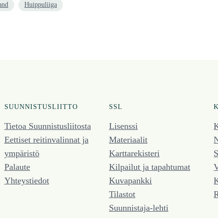
and
Huippuliiga
SUUNNISTUSLIITTO
SSL
Tietoa Suunnistusliitosta
Lisenssi
K
Eettiset reitinvalinnat ja
Materiaalit
N
ympäristö
Karttarekisteri
S
Palaute
Kilpailut ja tapahtumat
V
Yhteystiedot
Kuvapankki
K
Tilastot
R
Suunnistaja-lehti