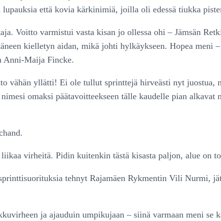
upauksia että kovia kärkinimiä, joilla oli edessä tiukka pistem
aja. Voitto varmistui vasta kisan jo ollessa ohi – Jämsän Re
littäneen kielletyn aidan, mikä johti hylkäykseen. Hopea meni
in Anni-Maija Fincke.
o vähän yllätti! Ei ole tullut sprinttejä hirveästi nyt juostua,
nimesi omaksi päätavoitteekseen tälle kaudelle pian alkavat
nchand.
e liikaa virheitä. Pidin kuitenkin tästä kisasta paljon, alue on 
sprinttisuorituksia tehnyt Rajamäen Rykmentin Vili Nurmi, jä
 pikkuvirheen ja ajauduin umpikujaan – siinä varmaan meni se k