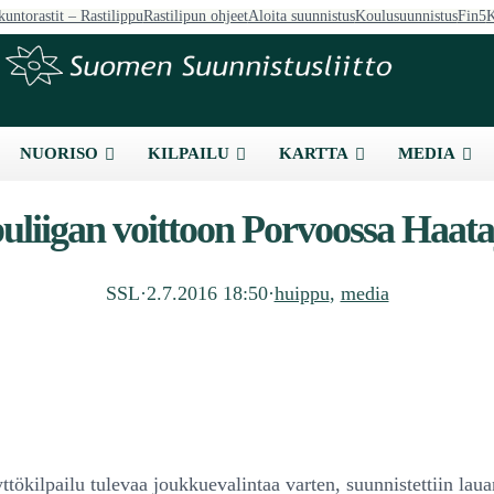
kuntorastit – Rastilippu
Rastilipun ohjeet
Aloita suunnistus
Koulusuunnistus
Fin5
K
NUORISO
KILPAILU
KARTTA
MEDIA
uliigan voittoon Porvoossa Haat
SSL
·
2.7.2016 18:50
·
huippu
, 
media
ökilpailu tulevaa joukkuevalintaa varten, suunnistettiin laua