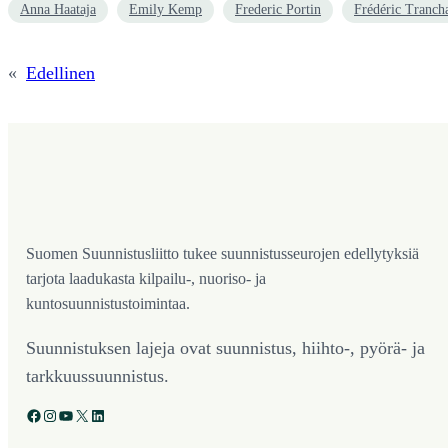
Anna Haataja
Emily Kemp
Frederic Portin
Frédéric Tranch
«
Edellinen
Suomen Suunnistusliitto tukee suunnistusseurojen edellytyksiä
tarjota laadukasta kilpailu-, nuoriso- ja
kuntosuunnistustoimintaa.
Suunnistuksen lajeja ovat suunnistus, hiihto-, pyörä- ja
tarkkuussuunnistus.
Facebook
Instagram
YouTube
X
LinkedIn