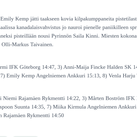
Emily Kemp jätti taakseen kovia kilpakumppaneita pistetilasto
ssa kanadalaisvahvistus jo nauroi pienelle paniikilleen sprin
eksi pisteillään nousi Pyrinnön Saila Kinni. Miesten kokonai
n Olli-Markus Taivainen.
urmi IFK Göteborg 14:47, 3) Anni-Maija Fincke Halden SK 14
 7) Emily Kemp Angelniemen Ankkuri 15:13, 8) Venla Harju 
Vili Niemi Rajamäen Rykmentti 14:22, 3) Mårten Boström IFK
Espoon Suunta 14:35, 7) Miika Kirmula Angelniemen Ankkuri 
en Rajamäen Rykmentti 14:50