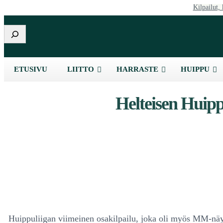
Kilpailut, 
Etsi
ETUSIVU
LIITTO
HARRASTE
HUIPPU
Helteisen Huipp
Huippuliigan viimeinen osakilpailu, joka oli myös MM-näytt