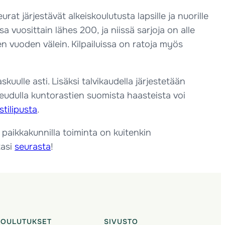
at järjestävät alkeiskoulutusta lapsille ja nuorille
sa vuosittain lähes 200, ja niissä sarjoja on alle
iden vuoden välein. Kilpailuissa on ratoja myös
uulle asti. Lisäksi talvikaudella järjestetään
iseudulla kuntorastien suomista haasteista voi
stilipusta
.
 paikkakunnilla toiminta on kuitenkin
tasi
seurasta
!
KOULUTUKSET
SIVUSTO