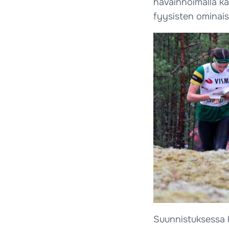
havainnoimalla ka
fyysisten ominais
Suunnistuksessa l