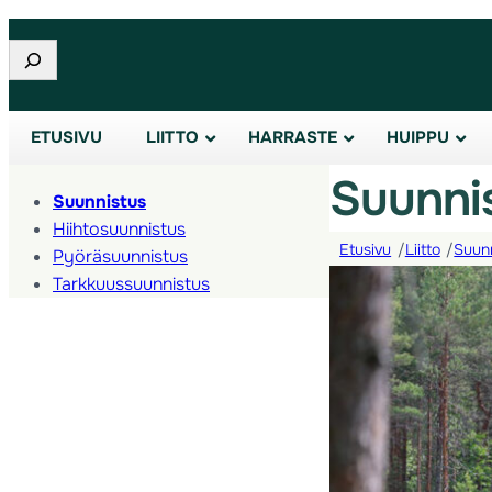
Etsi
ETUSIVU
LIITTO
HARRASTE
HUIPPU
Suunni
Suunnistus
Hiihtosuunnistus
Etusivu
/
Liitto
/
Suunn
Pyöräsuunnistus
Tarkkuussuunnistus