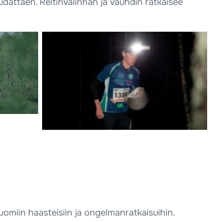
dattaen. Reitinvalinnan ja vauhdin ratkaisee
omiin haasteisiin ja ongelmanratkaisuihin.