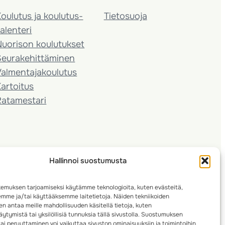
oulutus ja koulutus­
Tietosuoja
alenteri
Nuorison koulutukset
Seura­kehittäminen
almentaja­koulutus
artoitus
Ratamestari
Hallinnoi suostumusta
emuksen tarjoamiseksi käytämme teknologioita, kuten evästeitä,
emme ja/tai käyttääksemme laitetietoja. Näiden tekniikoiden
n antaa meille mahdollisuuden käsitellä tietoja, kuten
ytymistä tai yksilöllisiä tunnuksia tällä sivustolla. Suostumuksen
ai peruuttaminen voi vaikuttaa sivuston ominaisuuksiin ja toimintoihin.