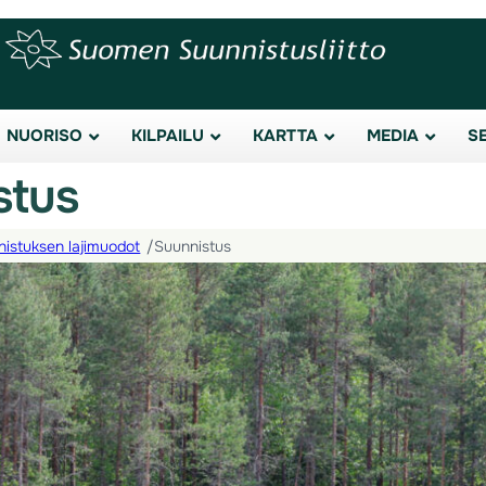
NUORISO
KILPAILU
KARTTA
MEDIA
S
stus
istuksen lajimuodot
/
Suunnistus