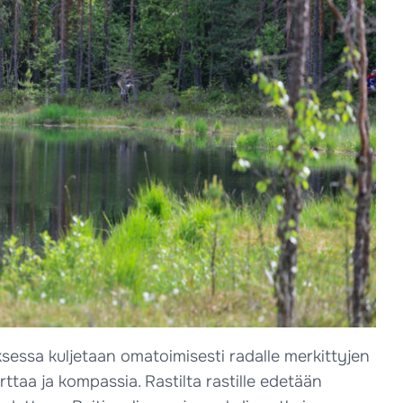
ksessa kuljetaan omatoimisesti radalle merkittyjen
ttaa ja kompassia. Rastilta rastille edetään