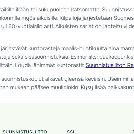
aikille ikään tai sukupuoleen katsomatta. Suunnistusseur
akunnilla myös aikuisille. Kilpailuja järjestetään Suomes
 yli 80-vuotiaisiin asti. Aikuisten sarjat on jaoteltu vi
ärjestävät kuntorasteja maalis-huhtikuulta aina marrask
rasteja sekä sisäsuunnistuksia. Esimerkiksi pääkaupunk
vittäin. Löydä lähimmät kuntorastit
Suunnistusliiton Ra
 suunnistuskoulut alkavat yleensä keväisin. Useimmilla
oten mukaan pääsee muulloinkin. Kysy lisää paikkakun
SUUNNISTUSLIITTO
SSL