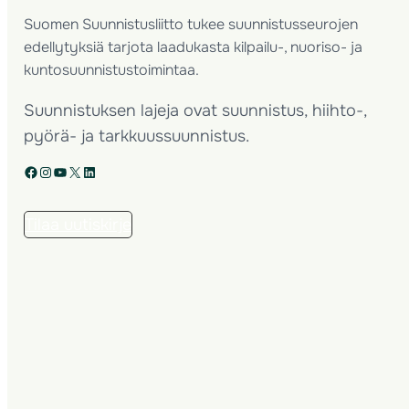
Suomen Suunnistusliitto tukee suunnistusseurojen
edellytyksiä tarjota laadukasta kilpailu-, nuoriso- ja
kuntosuunnistustoimintaa.
Suunnistuksen lajeja ovat suunnistus, hiihto-,
pyörä- ja tarkkuussuunnistus.
Facebook
Instagram
YouTube
X
LinkedIn
Tilaa uutiskirje