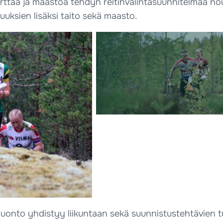
rttaa ja maastoa tehdyn reitinvalintasuunnitelmaa nou
uuksien lisäksi taito sekä maasto.
uonto yhdistyy liikuntaan sekä suunnistustehtävien tu