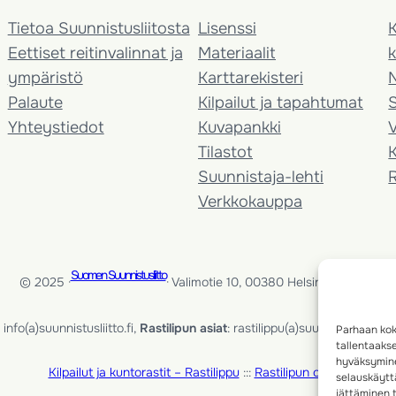
Tietoa Suunnistusliitosta
Lisenssi
K
Eettiset reitinvalinnat ja
Materiaalit
k
ympäristö
Karttarekisteri
Palaute
Kilpailut ja tapahtumat
Yhteystiedot
Kuvapankki
V
Tilastot
K
Suunnistaja-lehti
Verkkokauppa
Suomen Suunnistusliitto
© 2025 ·
· Valimotie 10, 00380 Helsinki, Finland
info(a)suunnistusliitto.fi,
Rastilipun asiat
: rastilippu(a)suunnistusliitto.fi
Parhaan kok
tallentaaks
hyväksymine
Kilpailut ja kuntorastit – Rastilippu
:::
Rastilipun ohjeet
selauskäyttä
jättäminen t