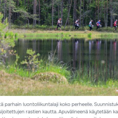
ä parhain luontoliikuntalaji koko perheelle. Suunnistu
ijoitettujen rastien kautta. Apuvälineenä käytetään kar