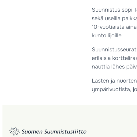
Suunnistus sopii k
sekä useilla paikk
10-vuotiaista aina
kuntoilijoille.
Suunnistusseurat j
erilaisia kortteli
nauttia lähes päi
Lasten ja nuorten
ympärivuotista, j