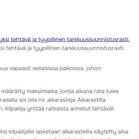
i tehtävä ja tyypillinen tarkkuussuunnistusrasti.
kua vapaasti sellaisissa paikoissa, johon
on määrätty maksimiaika, jonka aikana rata tulee
dalla voi olla ns. aikarasteja. Aikarastilla
. Kilpailija yrittää ratkaista annetut tehtävät
i kilpailijalle lasketaan aikarasteilla käytetty aika.