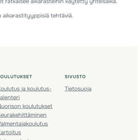
t ratkaisee aikarasteihin käytetty yhteisaika.
aikarastityyppisiä tehtäviä.
KOULUTUKSET
SIVUSTO
oulutus ja koulutus­
Tietosuoja
alenteri
Nuorison koulutukset
Seura­kehittäminen
almentaja­koulutus
artoitus