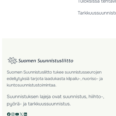
Tuloksissa tehtävi
Tarkkuussuunnistu
Suomen Suunnistusliitto tukee suunnistusseurojen
edellytyksiä tarjota laadukasta kilpailu-, nuoriso- ja
kuntosuunnistustoimintaa.
Suunnistuksen lajeja ovat suunnistus, hiihto-,
pyörä- ja tarkkuussuunnistus.
Facebook
Instagram
YouTube
X
LinkedIn