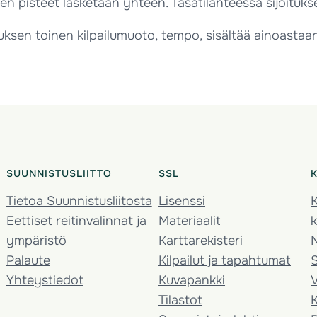
en pisteet lasketaan yhteen. Tasatilanteessa sijoitukse
ksen toinen kilpailumuoto, tempo, sisältää ainoastaan 
SUUNNISTUSLIITTO
SSL
Tietoa Suunnistusliitosta
Lisenssi
K
Eettiset reitinvalinnat ja
Materiaalit
k
ympäristö
Karttarekisteri
Palaute
Kilpailut ja tapahtumat
Yhteystiedot
Kuvapankki
V
Tilastot
K