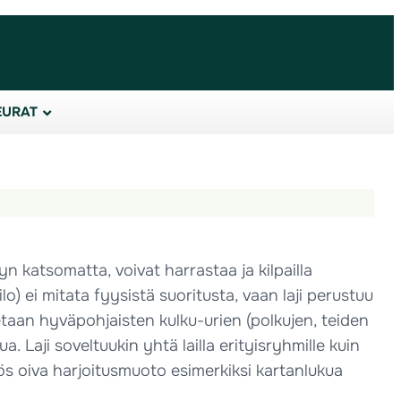
EURAT
yn katsomatta, voivat harrastaa ja kilpailla
o) ei mitata fyysistä suoritusta, vaan laji perustuu
tetaan hyväpohjaisten kulku-urien (polkujen, teiden
ua. Laji soveltuukin yhtä lailla erityisryhmille kuin
ös oiva harjoitusmuoto esimerkiksi kartanlukua