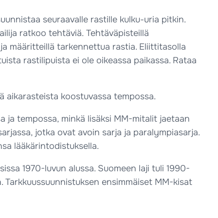
nnistaa seuraavalle rastille kulku-uria pitkin.
pailija ratkoo tehtäviä. Tehtäväpisteillä
a määritteillä tarkennettua rastia. Eliittitasolla
uista rastilipuista ei ole oikeassa paikassa. Rataa
stä aikarasteista koostuvassa tempossa.
 ja tempossa, minkä lisäksi MM-mitalit jaetaan
rjassa, jotka ovat avoin sarja ja paralympiasarja.
sa lääkärintodistuksella.
ssa 1970-luvun alussa. Suomeen laji tuli 1990-
jaan. Tarkkuussuunnistuksen ensimmäiset MM-kisat