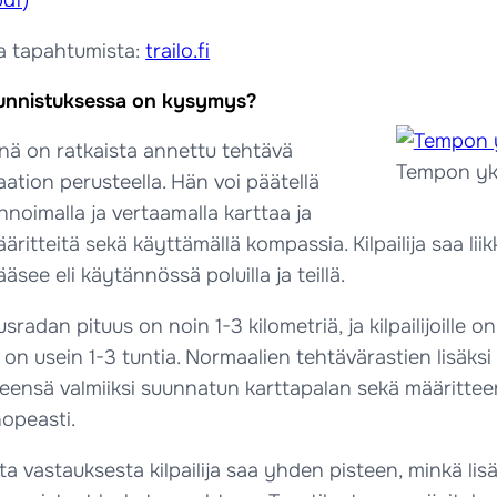
pdf)
 ja tapahtumista:
trailo.fi
uunnistuksessa on kysymys?
vänä on ratkaista annettu tehtävä
Tempon yks
tion perusteella. Hän voi päätellä
nnoimalla ja vertaamalla karttaa ja
ritteitä sekä käyttämällä kompassia. Kilpailija saa liik
äsee eli käytännössä poluilla ja teillä.
radan pituus on noin 1-3 kilometriä, ja kilpailijoille 
 on usein 1-3 tuntia. Normaalien tehtävärastien lisäksi ra
käteensä valmiiksi suunnatun karttapalan sekä määritteen
opeasti.
a vastauksesta kilpailija saa yhden pisteen, minkä lisäks