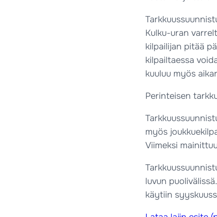
Tarkkuussuunnistus
Kulku-uran varrelta
kilpailijan pitää p
kilpailtaessa void
kuuluu myös aikar
Perinteisen tarkk
Tarkkuussuunnistu
myös joukkuekilpa
Viimeksi mainittu
Tarkkuussuunnistu
luvun puoliväliss
käytiin syyskuus