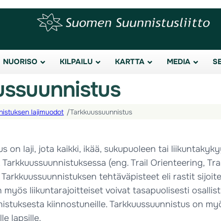
NUORISO
KILPAILU
KARTTA
MEDIA
S
ussuunnistus
istuksen lajimuodot
/
Tarkkuussuunnistus
 on laji, jota kaikki, ikää, sukupuoleen tai liikuntakyky
Tarkkuussuunnistuksessa (eng. Trail Orienteering, Trail
 Tarkkuussuunnistuksen tehtäväpisteet eli rastit sijoi
en myös liikuntarajoitteiset voivat tasapuolisesti osallist
istuksesta kiinnostuneille. Tarkkuussuunnistus on my
le lapsille.