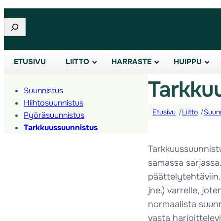
Etsi
ETUSIVU
LIITTO
HARRASTE
HUIPPU
Tarkku
Suunnistus
Hiihtosuunnistus
Etusivu
/
Liitto
/
Suunn
Pyöräsuunnistus
Tarkkuussuunnistus
Tarkkuussuunnistus
samassa sarjassa. 
päättelytehtäviin.
jne.) varrelle, jot
normaalista suunn
vasta harjoittelevil