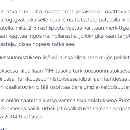
rataa ei merkitä maastoon eli jokaisen on osattava suu
 löytyvät jokaiselle rastille ns. katselutolpat, joilla kil
äätellä, mikä 2-5 rastilipusta vastaa karttaan merkittyä j
aan käyttää myös ns. nollarastia, jolloin yksikään tarjot
asteja, joissa nopeus ratkaisee.
uussuunnistuksen lisäksi lajissa kilpaillaan myös pelki
ksessa kilpaillaan MM-tasolla tarkkuussuunnistuksessa
ilussa. Tarkkuussuunnistuksessa kilpaillaan kahdessa sa
un osallistuvien pitää osoittaa paralympia-kelpoisuuten
s onkin saanut alkunsa vammaissuunnistuksena Ruotsi
ä. Suomessa kaikki urheilijat osallistuvat samaan sar
sa 2004 Ruotsissa.