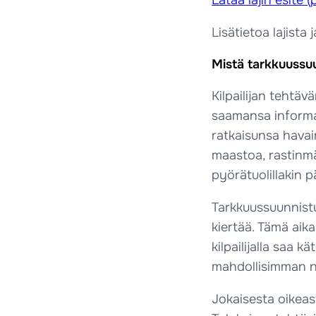
Lataa lajin esite (
Lisätietoa lajista
Mistä tarkkuuss
Kilpailijan tehtä
saamansa informaa
ratkaisunsa havai
maastoa, rastinmää
pyörätuolillakin pä
Tarkkuussuunnistus
kiertää. Tämä aika
kilpailijalla saa 
mahdollisimman n
Jokaisesta oikeast