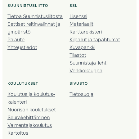
SUUNNISTUSLIITTO
SSL
Tietoa Suunnistusliitosta
Lisenssi
Eettiset reitinvalinnat ja
Materiaalit
ympäristö
Karttarekisteri
Palaute
Kilpailut ja tapahtumat
Yhteystiedot
Kuvapankki
Tilastot
Suunnistaja-lehti
Verkkokauppa
KOULUTUKSET
SIVUSTO
Koulutus ja koulutus­
Tietosuoja
kalenteri
Nuorison koulutukset
Seura­kehittäminen
Valmentaja­koulutus
Kartoitus