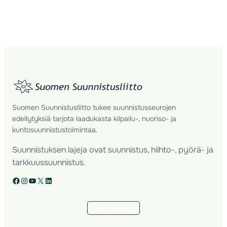
Suomen Suunnistusliitto tukee suunnistusseurojen
edellytyksiä tarjota laadukasta kilpailu-, nuoriso- ja
kuntosuunnistustoimintaa.
Suunnistuksen lajeja ovat suunnistus, hiihto-, pyörä- ja
tarkkuussuunnistus.
Facebook
Instagram
YouTube
X
LinkedIn
Tilaa uutiskirje