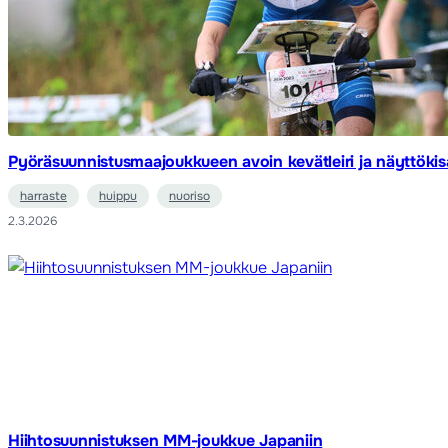
Pyöräsuunnistusmaajoukkueen avoin kevätleiri ja näyttökis
harraste
huippu
nuoriso
2.3.2026
Hiihtosuunnistuksen MM-joukkue Japaniin