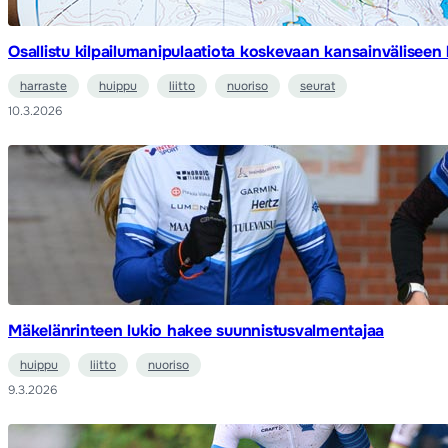
Osallistu kilpailumanipulaatiota koskevaan kansainväliseen
harraste
huippu
liitto
nuoriso
seurat
10.3.2026
Mäkelänrinteen lukio hakee suunnistusvalmentajaa
huippu
liitto
nuoriso
9.3.2026