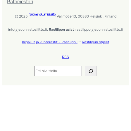
Ratamestari
Suomen Suunnistusliitto
© 2025 ·
· Valimotie 10, 00380 Helsinki, Finland
info(a)suunnistusliitto.fi,
Rastilipun asiat
: rastilippu(a)suunnistusliitto.fi
Kilpailut ja kuntorastit – Rastilippu
:::
Rastilipun ohjeet
RSS
Etsi