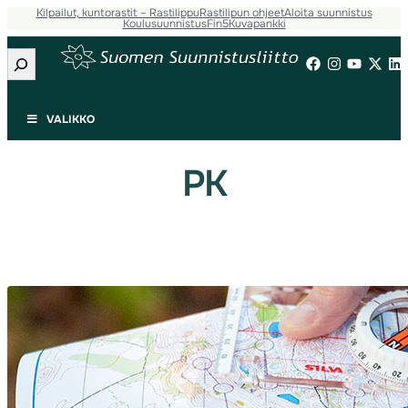
Kilpailut, kuntorastit – Rastilippu
Rastilipun ohjeet
Aloita suunnistus
Siirry
Koulusuunnistus
Fin5
Kuvapankki
sisältöön
Etsi
VALIKKO
PK