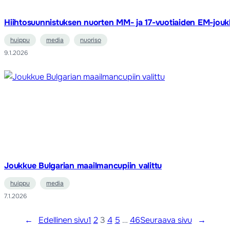
Hiihtosuunnistuksen nuorten MM- ja 17-vuotiaiden EM-joukk
huippu
media
nuoriso
9.1.2026
Joukkue Bulgarian maailmancupiin valittu
huippu
media
7.1.2026
←
Edellinen sivu
1
2
3
4
5
…
46
Seuraava sivu
→