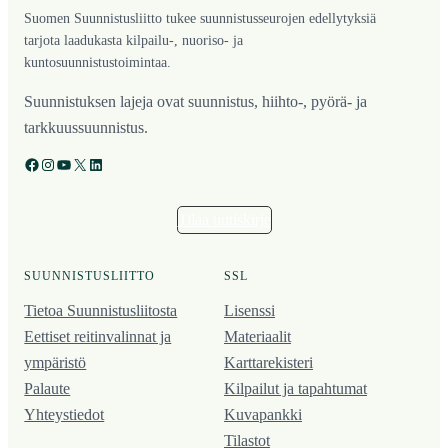
Suomen Suunnistusliitto tukee suunnistusseurojen edellytyksiä
tarjota laadukasta kilpailu-, nuoriso- ja
kuntosuunnistustoimintaa.
Suunnistuksen lajeja ovat suunnistus, hiihto-, pyörä- ja
tarkkuussuunnistus.
Facebook
Instagram
YouTube
X
LinkedIn
Tilaa uutiskirje
SUUNNISTUSLIITTO
SSL
Tietoa Suunnistusliitosta
Lisenssi
Eettiset reitinvalinnat ja
Materiaalit
ympäristö
Karttarekisteri
Palaute
Kilpailut ja tapahtumat
Yhteystiedot
Kuvapankki
Tilastot