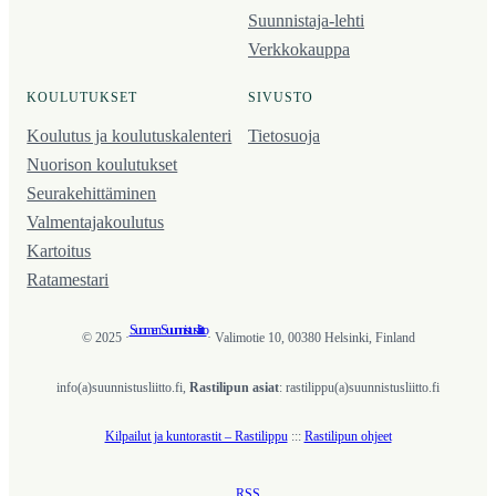
Suunnistaja-lehti
Verkkokauppa
KOULUTUKSET
SIVUSTO
Koulutus ja koulutus­kalenteri
Tietosuoja
Nuorison koulutukset
Seura­kehittäminen
Valmentaja­koulutus
Kartoitus
Ratamestari
Suomen Suunnistusliitto
© 2025 ·
· Valimotie 10, 00380 Helsinki, Finland
info(a)suunnistusliitto.fi,
Rastilipun asiat
: rastilippu(a)suunnistusliitto.fi
Kilpailut ja kuntorastit – Rastilippu
:::
Rastilipun ohjeet
RSS