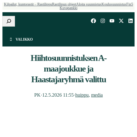
Kilpailut, kuntorastit – Rastilippu
Rastilipun ohjeet
Aloita suunnistus
Koulusuunnistus
Fin5
Kuvapankki
Etsi
VALIKKO
Hiihtosuunnistuksen A-
maajoukkue ja
Haastajaryhmä valittu
PK
·
12.5.2026 11:55
·
huippu
, 
media