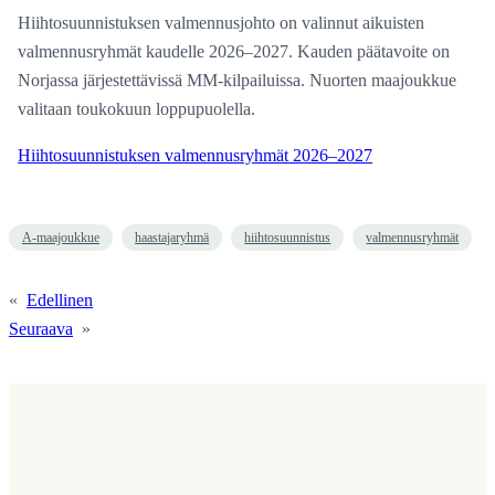
Hiihtosuunnistuksen valmennusjohto on valinnut aikuisten
valmennusryhmät kaudelle 2026–2027. Kauden päätavoite on
Norjassa järjestettävissä MM-kilpailuissa. Nuorten maajoukkue
valitaan toukokuun loppupuolella.
Hiihtosuunnistuksen valmennusryhmät 2026–2027
A-maajoukkue
haastajaryhmä
hiihtosuunnistus
valmennusryhmät
«
Edellinen
Seuraava
»