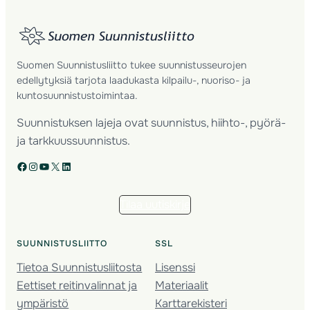
Suomen Suunnistusliitto tukee suunnistusseurojen
edellytyksiä tarjota laadukasta kilpailu-, nuoriso- ja
kuntosuunnistustoimintaa.
Suunnistuksen lajeja ovat suunnistus, hiihto-, pyörä-
ja tarkkuussuunnistus.
Facebook
Instagram
YouTube
X
LinkedIn
Tilaa uutiskirje
SUUNNISTUSLIITTO
SSL
Tietoa Suunnistusliitosta
Lisenssi
Eettiset reitinvalinnat ja
Materiaalit
ympäristö
Karttarekisteri