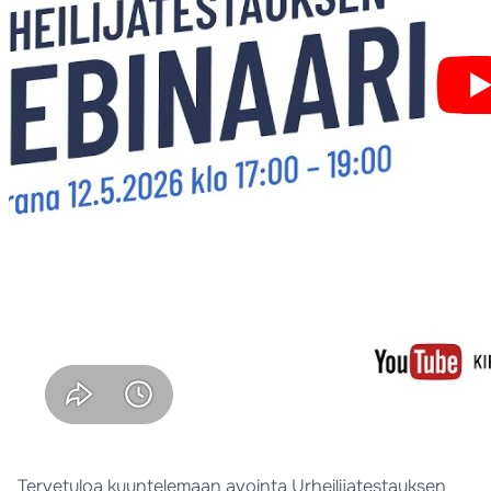
Tervetuloa kuuntelemaan avointa Urheilijatestauksen