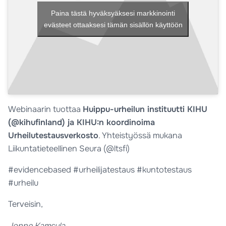
Paina tästä hyväksyäksesi markkinointi
evästeet ottaaksesi tämän sisällön käyttöön
Webinaarin tuottaa
Huippu-urheilun instituutti KIHU
(@kihufinland) ja KIHU:n koordinoima
Urheilutestausverkosto
. Yhteistyössä mukana
Liikuntatieteellinen Seura (@ltsfi)
#evidencebased #urheilijatestaus #kuntotestaus
#urheilu
Terveisin,
Jonne Kamsula