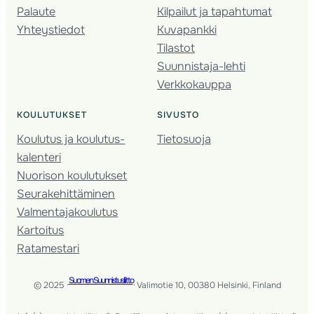
Palaute
Kilpailut ja tapahtumat
Yhteystiedot
Kuvapankki
Tilastot
Suunnistaja-lehti
Verkkokauppa
KOULUTUKSET
SIVUSTO
Koulutus ja koulutus­
Tietosuoja
kalenteri
Nuorison koulutukset
Seura­kehittäminen
Valmentaja­koulutus
Kartoitus
Ratamestari
Suomen Suunnistusliitto
© 2025 ·
· Valimotie 10, 00380 Helsinki, Finland