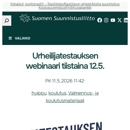
Kilpailut, kuntorastit – Rastilippu
Rastilipun ohjeet
Aloita suunnistus
Koulusuunnistus
Fin5
Kuvapankki
Etsi
VALIKKO
Urheilijatestauksen
webinaari tiistaina 12.5.
PK
·
11.5.2026 11:42
·
huippu
, 
koulutus
, 
Valmennus- ja
koulutusmateriaali