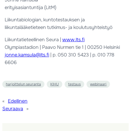
erityisasiantuntija (LitM)
Liikuntabiologian, kuntotestauksen ja
liikuntalääketieteen tutkimus- ja koulutusyhteistyö
Liikuntatieteellinen Seura |
www.lts.fi
Olympiastadion | Paavo Nurmen tie 1 | 00250 Helsinki
jonne.kamsula@lts.fi
| p. 050 310 5423 | p. 010 778
6606
harjoittelun seuranta
KIHU
testaus
webinaari
«
Edellinen
Seuraava
»