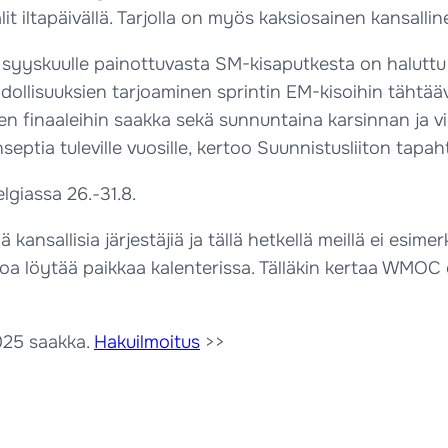
it iltapäivällä. Tarjolla on myös kaksiosainen kansallinen
n syyskuulle painottuvasta SM-kisaputkesta on haluttu 
hdollisuuksien tarjoaminen sprintin EM-kisoihin tähtä
een finaaleihin saakka sekä sunnuntaina karsinnan ja vie
septia tuleville vuosille, kertoo Suunnistusliiton tapa
lgiassa 26.-31.8.
kansallisia järjestäjiä ja tällä hetkellä meillä ei esimerk
poa löytää paikkaa kalenterissa. Tälläkin kertaa WMOC
2025 saakka.
Hakuilmoitus
>>