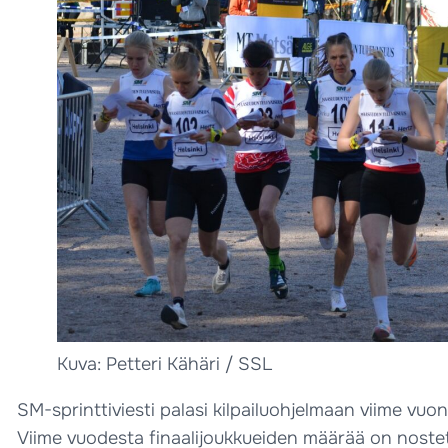
Kuva: Petteri Kähäri / SSL
SM-sprinttiviesti palasi kilpailuohjelmaan viime vuon
Viime vuodesta finaalijoukkueiden määrää on noste