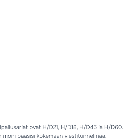
Kilpailusarjat ovat H/D21, H/D18, H/D45 ja H/D60.
n moni pääsisi kokemaan viestitunnelmaa.