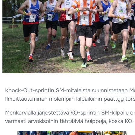
Knock-Out-sprintin SM-mitaleista suunnistetaan Meri
Ilmoittautuminen molempiin kilpailuihin päättyy torsta
Merikarvialla järjestettävä KO-sprintin SM-kilpailu o
varmasti arvokisoihin tähtääviä huippuja, koska KO-s