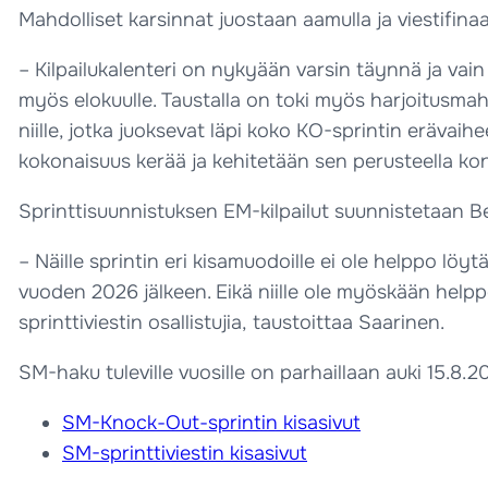
Mahdolliset karsinnat juostaan aamulla ja viestifinaal
– Kilpailukalenteri on nykyään varsin täynnä ja vai
myös elokuulle. Taustalla on toki myös harjoitusma
niille, jotka juoksevat läpi koko KO-sprintin erävaih
kokonaisuus kerää ja kehitetään sen perusteella kon
Sprinttisuunnistuksen EM-kilpailut suunnistetaan Be
– Näille sprintin eri kisamuodoille ei ole helppo löytää 
vuoden 2026 jälkeen. Eikä niille ole myöskään help
sprinttiviestin osallistujia, taustoittaa Saarinen.
SM-haku tuleville vuosille on parhaillaan auki 15.8.
SM-Knock-Out-sprintin kisasivut
SM-sprinttiviestin kisasivut