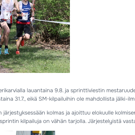
karvialla lauantaina 9.8. ja sprinttiviestin mestaruud
ina 31.7., eikä SM-kilpailuihin ole mahdollista jälki-ilm
n järjestyksessään kolmas ja ajoittuu elokuulle kolmise
printin kilpailuja on vähän tarjolla. Järjestelyistä v