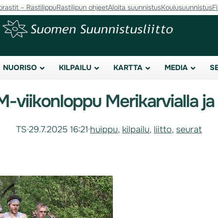
orastit – Rastilippu
Rastilipun ohjeet
Aloita suunnistus
Koulusuunnistus
F
NUORISO
KILPAILU
KARTTA
MEDIA
S
viikonloppu Merikarvialla ja 
TS
·
29.7.2025 16:21
·
huippu
, 
kilpailu
, 
liitto
, 
seurat