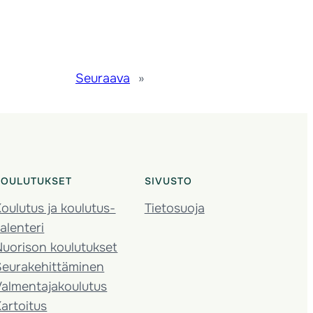
Seuraava
»
KOULUTUKSET
SIVUSTO
oulutus ja koulutus­
Tietosuoja
alenteri
Nuorison koulutukset
Seura­kehittäminen
almentaja­koulutus
artoitus