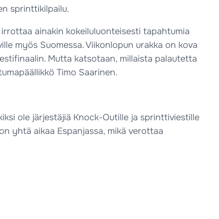
 sprinttikilpailu.
irrottaa ainakin kokeiluluonteisesti tapahtumia
äville myös Suomessa. Viikonlopun urakka on kova
stifinaalin. Mutta katsotaan, millaista palautetta
htumapäällikkö Timo Saarinen.
iksi ole järjestäjiä Knock-Outille ja sprinttiviestille
 on yhtä aikaa Espanjassa, mikä verottaa