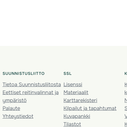
SUUNNISTUSLIITTO
SSL
Tietoa Suunnistusliitosta
Lisenssi
K
Eettiset reitinvalinnat ja
Materiaalit
k
ympäristö
Karttarekisteri
Palaute
Kilpailut ja tapahtumat
Yhteystiedot
Kuvapankki
V
Tilastot
K