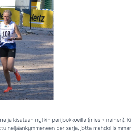
na ja kisataan nytkin parijoukkueilla (mies + nainen). 
ttu neljäänkymmeneen per sarja, jotta mahdollisimma