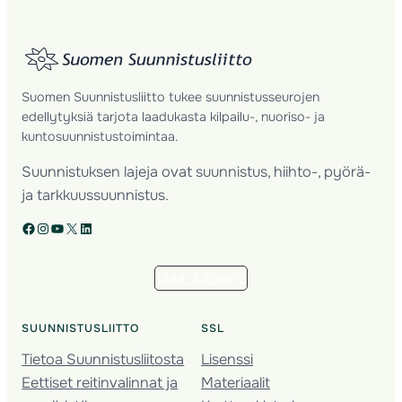
Suomen Suunnistusliitto tukee suunnistusseurojen
edellytyksiä tarjota laadukasta kilpailu-, nuoriso- ja
kuntosuunnistustoimintaa.
Suunnistuksen lajeja ovat suunnistus, hiihto-, pyörä-
ja tarkkuussuunnistus.
Facebook
Instagram
YouTube
X
LinkedIn
Tilaa uutiskirje
SUUNNISTUSLIITTO
SSL
Tietoa Suunnistusliitosta
Lisenssi
Eettiset reitinvalinnat ja
Materiaalit