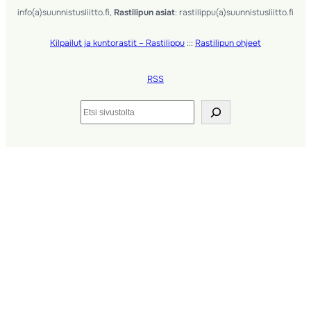
info(a)suunnistusliitto.fi,
Rastilipun asiat
: rastilippu(a)suunnistusliitto.fi
Kilpailut ja kuntorastit – Rastilippu
:::
Rastilipun ohjeet
RSS
Etsi