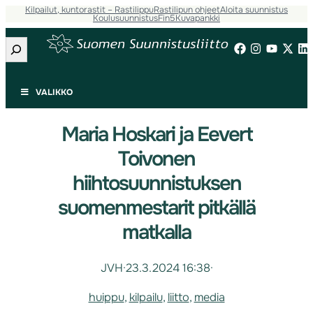
Kilpailut, kuntorastit – Rastilippu
Rastilipun ohjeet
Aloita suunnistus
Koulusuunnistus
Fin5
Kuvapankki
Etsi
VALIKKO
Maria Hoskari ja Eevert
Toivonen
hiihtosuunnistuksen
suomenmestarit pitkällä
matkalla
JVH
·
23.3.2024 16:38
·
huippu
, 
kilpailu
, 
liitto
, 
media