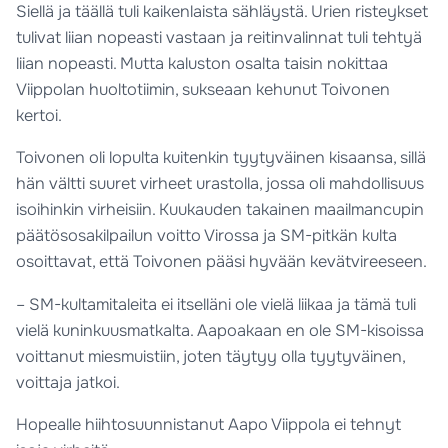
Siellä ja täällä tuli kaikenlaista sähläystä. Urien risteykset
tulivat liian nopeasti vastaan ja reitinvalinnat tuli tehtyä
liian nopeasti. Mutta kaluston osalta taisin nokittaa
Viippolan huoltotiimin, sukseaan kehunut Toivonen
kertoi.
Toivonen oli lopulta kuitenkin tyytyväinen kisaansa, sillä
hän vältti suuret virheet urastolla, jossa oli mahdollisuus
isoihinkin virheisiin. Kuukauden takainen maailmancupin
päätösosakilpailun voitto Virossa ja SM-pitkän kulta
osoittavat, että Toivonen pääsi hyvään kevätvireeseen.
– SM-kultamitaleita ei itselläni ole vielä liikaa ja tämä tuli
vielä kuninkuusmatkalta. Aapoakaan en ole SM-kisoissa
voittanut miesmuistiin, joten täytyy olla tyytyväinen,
voittaja jatkoi.
Hopealle hiihtosuunnistanut Aapo Viippola ei tehnyt