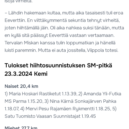
isoja virheitä.
– Lähdin hakemaan kultaa, mutta aika tasaisesti tuli eroa
Eeverttiin. En viittäkymmentä sekuntia tehnyt virheitä,
joten hiihtämällä jäin. Oli aika nahkea suksi tänään, mutta
en kyllä sitä päässyt Eeverttiä vastaan vertaamaan.
Tervalan Miskan kanssa tulin loppumatkan ja hänellä
luisti paremmin. Mutta ei auta jossitella, Viippola totesi.
Tulokset hiihtosuunnistuksen SM-pitkä
23.3.2024 Kemi
Naiset 20,4 km
1) Maria Hoskari Rastiketut 1.13.39, 2) Amanda Yli-Futka
MS Parma 1.15.20, 3) Nina Kärnä Sonkajärven Pahka
1.18.07, 4) Mervi Pesu Rajamäen Rykmentti 1.18.25, 5)
Satu Tuomisto Vaasan Suunnistajat 1.19.45
Miehet 27,7 km