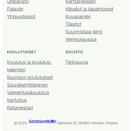
ympäristö
Karttarekisteri
Palaute
Kilpailut ja tapahtumat
Yhteystiedot
Kuvapankki
Tilastot
Suunnistaja-lehti
Verkkokauppa
KOULUTUKSET
SIVUSTO
Koulutus ja koulutus­
Tietosuoja
kalenteri
Nuorison koulutukset
Seura­kehittäminen
Valmentaja­koulutus
Kartoitus
Ratamestari
Suomen Suunnistusliitto
© 2025 ·
· Valimotie 10, 00380 Helsinki, Finland