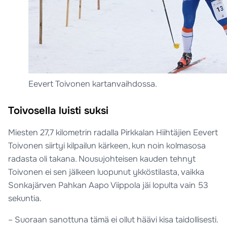
Eevert Toivonen kartanvaihdossa.
Toivosella luisti suksi
Miesten 27,7 kilometrin radalla Pirkkalan Hiihtäjien Eevert
Toivonen siirtyi kilpailun kärkeen, kun noin kolmasosa
radasta oli takana. Nousujohteisen kauden tehnyt
Toivonen ei sen jälkeen luopunut ykköstilasta, vaikka
Sonkajärven Pahkan Aapo Viippola jäi lopulta vain 53
sekuntia.
– Suoraan sanottuna tämä ei ollut häävi kisa taidollisesti.