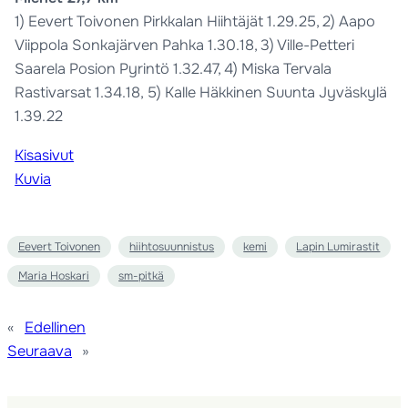
1) Eevert Toivonen Pirkkalan Hiihtäjät 1.29.25, 2) Aapo
Viippola Sonkajärven Pahka 1.30.18, 3) Ville-Petteri
Saarela Posion Pyrintö 1.32.47, 4) Miska Tervala
Rastivarsat 1.34.18, 5) Kalle Häkkinen Suunta Jyväskylä
1.39.22
Kisasivut
Kuvia
Eevert Toivonen
hiihtosuunnistus
kemi
Lapin Lumirastit
Maria Hoskari
sm-pitkä
«
Edellinen
Seuraava
»