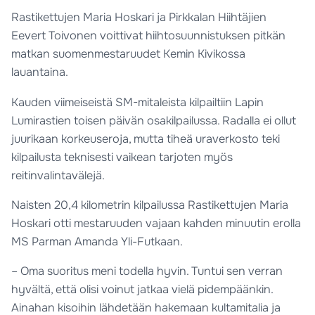
Rastikettujen Maria Hoskari ja Pirkkalan Hiihtäjien
Eevert Toivonen voittivat hiihtosuunnistuksen pitkän
matkan suomenmestaruudet Kemin Kivikossa
lauantaina.
Kauden viimeiseistä SM-mitaleista kilpailtiin Lapin
Lumirastien toisen päivän osakilpailussa. Radalla ei ollut
juurikaan korkeuseroja, mutta tiheä uraverkosto teki
kilpailusta teknisesti vaikean tarjoten myös
reitinvalintavälejä.
Naisten 20,4 kilometrin kilpailussa Rastikettujen Maria
Hoskari otti mestaruuden vajaan kahden minuutin erolla
MS Parman Amanda Yli-Futkaan.
– Oma suoritus meni todella hyvin. Tuntui sen verran
hyvältä, että olisi voinut jatkaa vielä pidempäänkin.
Ainahan kisoihin lähdetään hakemaan kultamitalia ja