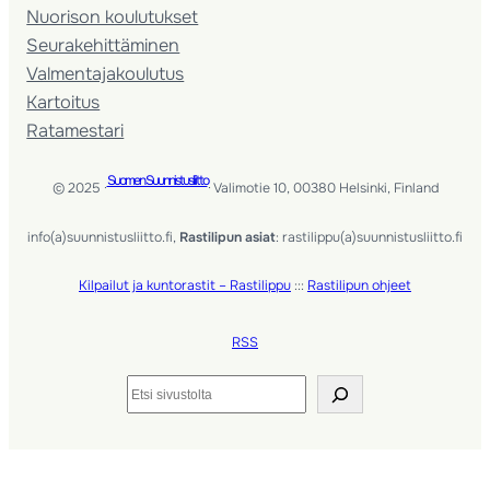
Nuorison koulutukset
Seura­kehittäminen
Valmentaja­koulutus
Kartoitus
Ratamestari
Suomen Suunnistusliitto
© 2025 ·
· Valimotie 10, 00380 Helsinki, Finland
info(a)suunnistusliitto.fi,
Rastilipun asiat
: rastilippu(a)suunnistusliitto.fi
Kilpailut ja kuntorastit – Rastilippu
:::
Rastilipun ohjeet
RSS
Etsi