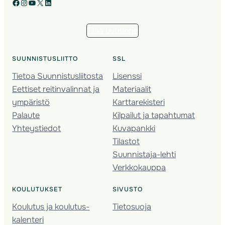
Facebook
Instagram
YouTube
X
LinkedIn
Tilaa uutiskirje
SUUNNISTUSLIITTO
SSL
Tietoa Suunnistusliitosta
Lisenssi
Eettiset reitinvalinnat ja
Materiaalit
ympäristö
Karttarekisteri
Palaute
Kilpailut ja tapahtumat
Yhteystiedot
Kuvapankki
Tilastot
Suunnistaja-lehti
Verkkokauppa
KOULUTUKSET
SIVUSTO
Koulutus ja koulutus­
Tietosuoja
kalenteri