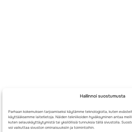
Hallinnoi suostumusta
Parhaan kokemuksen tarjoamiseksi käytämme teknologioita, kuten evästeit
käyttääksemme laitetietoja. Näiden tekniikoiden hyväksyminen antaa meille
kuten selauskäyttäytymistä tai yksilöllisiä tunnuksia tällä sivustolla. Su
voi vaikuttaa sivuston ominaisuuksiin ja toimintoihin.