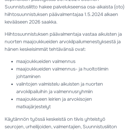
Suunnistusliitto hakee palvelukseensa osa-aikaista (oto)
hiihtosuunnistuksen päävalmentajaa 1.5.2024 alkaen
kevääseen 2026 saakka.
Hiihtosuunnistuksen päävalmentaja vastaa aikuisten ja
nuorten maajoukkueiden arvokilpailumenestyksestä ja
hänen keskeisimmät tehtävänsä ovat:
maajoukkueiden valmennus
maajoukkueiden valmennus- ja huoltotiimin
johtaminen
valintojen valmistelu aikuisten ja nuorten
arvokilpailuihin ja valmennusryhmiin
maajoukkueen leirien ja arvokisojen
matkajärjestelyt
Käytännön työssä keskeistä on tiivis yhteistyö
seurojen, urheilijoiden, valmentajien, Suunnistusliiton