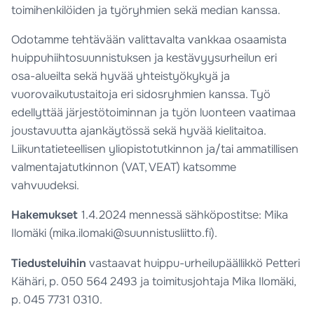
toimihenkilöiden ja työryhmien sekä median kanssa.
Odotamme tehtävään valittavalta vankkaa osaamista
huippuhiihtosuunnistuksen ja kestävyysurheilun eri
osa-alueilta sekä hyvää yhteistyökykyä ja
vuorovaikutustaitoja eri sidosryhmien kanssa. Työ
edellyttää järjestötoiminnan ja työn luonteen vaatimaa
joustavuutta ajankäytössä sekä hyvää kielitaitoa.
Liikuntatieteellisen yliopistotutkinnon ja/tai ammatillisen
valmentajatutkinnon (VAT, VEAT) katsomme
vahvuudeksi.
Hakemukset
1.4.2024 mennessä sähköpostitse: Mika
Ilomäki (mika.ilomaki@suunnistusliitto.fi).
Tiedusteluihin
vastaavat huippu-urheilupäällikkö Petteri
Kähäri, p. 050 564 2493 ja toimitusjohtaja Mika Ilomäki,
p. 045 7731 0310.