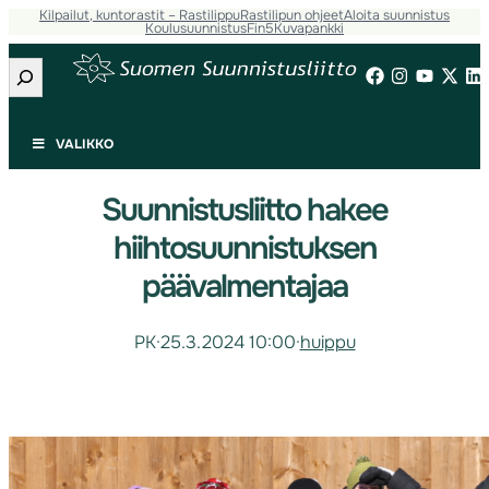
Kilpailut, kuntorastit – Rastilippu
Rastilipun ohjeet
Aloita suunnistus
Koulusuunnistus
Fin5
Kuvapankki
Etsi
VALIKKO
Suunnistusliitto hakee
hiihtosuunnistuksen
päävalmentajaa
PK
·
25.3.2024 10:00
·
huippu