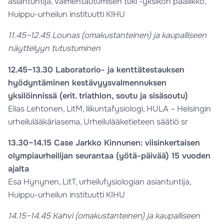
asiantuntija, Valmentautumisen tuki -yksikön päällikkö,
Huippu-urheilun instituutti KIHU
11.45–12.45 Lounas (omakustanteinen) ja kaupalliseen
näyttelyyn tutustuminen
12.45–13.30 Laboratorio- ja kenttätestauksen
hyödyntäminen kestävyysvalmennuksen
yksilöinnissä (erit. triathlon, soutu ja sisäsoutu)
Elias Lehtonen, LitM, liikuntafysiologi, HULA – Helsingin
urheilulääkäriasema, Urheilulääketieteen säätiö sr
13.30–14.15 Case Jarkko Kinnunen: viisinkertaisen
olympiaurheilijan seurantaa (yötä-päivää) 15 vuoden
ajalta
Esa Hynynen, LitT, urheilufysiologian asiantuntija,
Huippu-urheilun instituutti KIHU
14.15–14.45 Kahvi (omakustanteinen) ja kaupalliseen