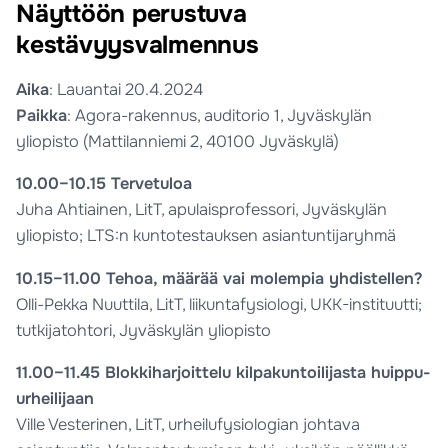
Näyttöön perustuva
kestävyysvalmennus
Aika
: Lauantai 20.4.2024
Paikka
: Agora-rakennus, auditorio 1, Jyväskylän
yliopisto (Mattilanniemi 2, 40100 Jyväskylä)
10.00–10.15 Tervetuloa
Juha Ahtiainen, LitT, apulaisprofessori, Jyväskylän
yliopisto; LTS:n kuntotestauksen asiantuntijaryhmä
10.15–11.00 Tehoa, määrää vai molempia yhdistellen?
Olli-Pekka Nuuttila, LitT, liikuntafysiologi, UKK-instituutti;
tutkijatohtori, Jyväskylän yliopisto
11.00–11.45 Blokkiharjoittelu kilpakuntoilijasta huippu-
urheilijaan
Ville Vesterinen, LitT, urheilufysiologian johtava