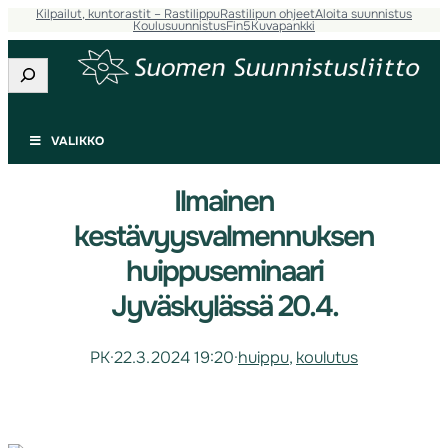
Kilpailut, kuntorastit – Rastilippu
Rastilipun ohjeet
Aloita suunnistus
Koulusuunnistus
Fin5
Kuvapankki
Etsi
VALIKKO
Ilmainen
kestävyysvalmennuksen
huippuseminaari
Jyväskylässä 20.4.
PK
·
22.3.2024 19:20
·
huippu
, 
koulutus