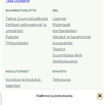
Tilaa uutiskirje
SUUNNISTUSLIITTO
SSL
Tietoa Suunnistusliitosta
Lisenssi
Eettiset reitinvalinnat ja
Materiaalit
ympäristö
Karttarekisteri
Palaute
Kilpailut ja tapahtumat
Yhteystiedot
Kuvapankki
Tilastot
Suunnistaja-lehti
Verkkokauppa
KOULUTUKSET
SIVUSTO
Koulutus ja koulutus­
Tietosuoja
kalenteri
Nuorison koulutukset
Hallinnoi suostumusta
Seura­kehittäminen
Valmentaja­koulutus