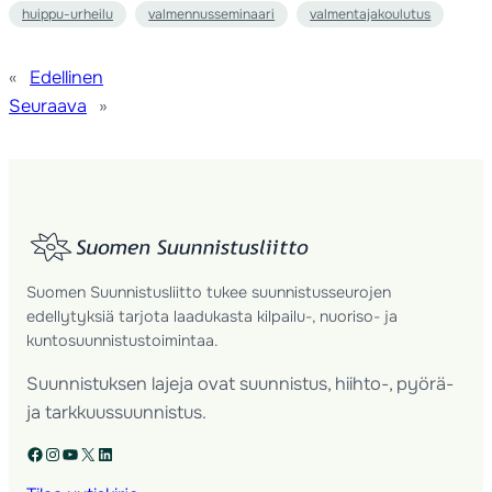
huippu-urheilu
valmennusseminaari
valmentajakoulutus
«
Edellinen
Seuraava
»
Suomen Suunnistusliitto tukee suunnistusseurojen
edellytyksiä tarjota laadukasta kilpailu-, nuoriso- ja
kuntosuunnistustoimintaa.
Suunnistuksen lajeja ovat suunnistus, hiihto-, pyörä-
ja tarkkuussuunnistus.
Facebook
Instagram
YouTube
X
LinkedIn