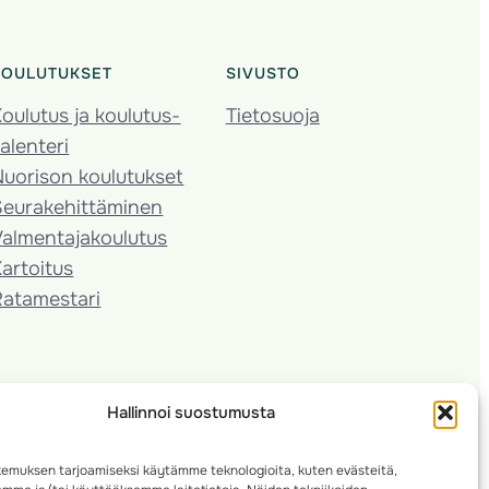
KOULUTUKSET
SIVUSTO
oulutus ja koulutus­
Tietosuoja
alenteri
Nuorison koulutukset
Seura­kehittäminen
almentaja­koulutus
artoitus
Ratamestari
Hallinnoi suostumusta
emuksen tarjoamiseksi käytämme teknologioita, kuten evästeitä,