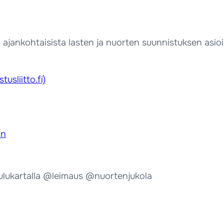
 ajankohtaisista lasten ja nuorten suunnistuksen asiois
usliitto.fi)
ön
lukartalla @leimaus @nuortenjukola