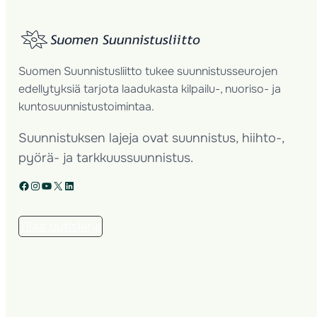
Suomen Suunnistusliitto tukee suunnistusseurojen
edellytyksiä tarjota laadukasta kilpailu-, nuoriso- ja
kuntosuunnistustoimintaa.
Suunnistuksen lajeja ovat suunnistus, hiihto-,
pyörä- ja tarkkuussuunnistus.
Facebook
Instagram
YouTube
X
LinkedIn
Tilaa uutiskirje