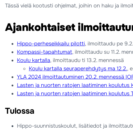
Tässä vielä kootusti ohjelmat, joihin on haku ja ilmo
Ajankohtaiset ilmoittautu
Hippo-perheseikkailu pilotti
, ilmoittaudu pe 9.
Kompassi-tapahtumat
, ilmoittaudu su 11.2. me
Koulu kartalla
, ilmoittaudu ti 13.2. mennessä
Koulu kartalla seuraperehdytys ma 12.2.
, 
YLA 2024 ilmoittautuminen 20.2. mennessä IOF
Lasten ja nuorten ratojen laatiminen koulutus K
Lasten ja nuorten ratojen laatiminen koulutus 
Tulossa
Hippo-suunnistuskoulut, lisätiedot ja ilmoitta