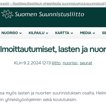
orastit – Rastilippu
Rastilipun ohjeet
Aloita suunnistus
Koulusuunnistus
F
NUORISO
KILPAILU
KARTTA
MEDIA
S
ilmoittautumiset, lasten ja nuo
KLin
·
9.2.2024 12:13
·
liitto
, 
nuoriso
, 
seurat
sa myös lasten ja nuorten suunnistuksen osalta. Helm
in yhteistyöohjelmiin sekä koulutuksiin.