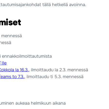
ittautumisajankohdat tällä hetkellä avoinna.
miset
2. mennessä
nnessä
ei ennakkoilmoittautumista
:lle
okkola la 16.3.
, ilmoittaudu la 2.3. mennessä
Teams to 7.3.
, ilmoittaudu ti 5.3. mennessä
utuminen aukeaa helmikuun aikana