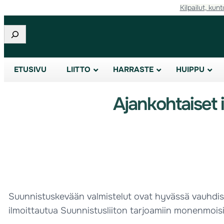
Kilpailut, kunt
Etsi
ETUSIVU
LIITTO
HARRASTE
HUIPPU
Ajankohtaiset 
Suunnistuskevään valmistelut ovat hyvässä vauhdis
ilmoittautua Suunnistusliiton tarjoamiin monenmoisi