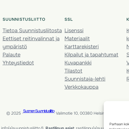
SUUNNISTUSLIITTO
SSL
Tietoa Suunnistusliitosta
Lisenssi
K
Eettiset reitinvalinnat ja
Materiaalit
k
ympäristö
Karttarekisteri
Palaute
Kilpailut ja tapahtumat
Yhteystiedot
Kuvapankki
V
Tilastot
K
Suunnistaja-lehti
Verkkokauppa
Suomen Suunnistusliitto
© 2025 ·
· Valimotie 10, 00380 Helsinki, Finland
Parhaan kok
info(a)suunnistusliitto.fi,
Rastilipun asiat
: rastilippu(a)suunnistusliitto.fi