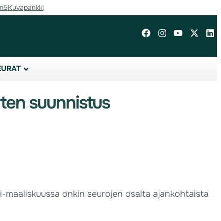
in5
Kuvapankki
EURAT
rten suunnistus
i-maaliskuussa onkin seurojen osalta ajankohtaista