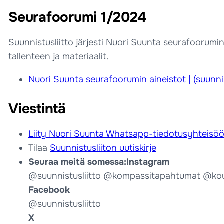
Seurafoorumi 1/2024
Suunnistusliitto järjesti Nuori Suunta seurafoorumin
tallenteen ja materiaalit.
Nuori Suunta seurafoorumin aineistot | (suunnist
Viestintä
Liity Nuori Suunta Whatsapp-tiedotusyhteisö
Tilaa
Suunnistusliiton uutiskirje
Seuraa meitä somessa:
Instagram
@suunnistusliitto @kompassitapahtumat @kou
Facebook
@suunnistusliitto
X