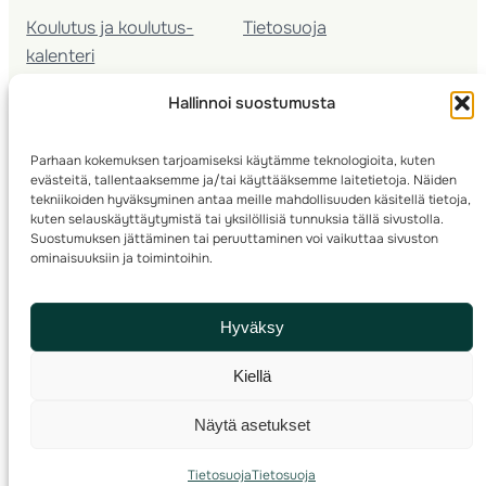
Koulutus ja koulutus­
Tietosuoja
kalenteri
Nuorison koulutukset
Hallinnoi suostumusta
Seura­kehittäminen
Valmentaja­koulutus
Parhaan kokemuksen tarjoamiseksi käytämme teknologioita, kuten
Kartoitus
evästeitä, tallentaaksemme ja/tai käyttääksemme laitetietoja. Näiden
Ratamestari
tekniikoiden hyväksyminen antaa meille mahdollisuuden käsitellä tietoja,
kuten selauskäyttäytymistä tai yksilöllisiä tunnuksia tällä sivustolla.
Suostumuksen jättäminen tai peruuttaminen voi vaikuttaa sivuston
Suomen Suunnistusliitto
© 2025 ·
· Valimotie 10, 00380 Helsinki, Finland
ominaisuuksiin ja toimintoihin.
info(a)suunnistusliitto.fi,
Rastilipun asiat
: rastilippu(a)suunnistusliitto.fi
Hyväksy
Kilpailut ja kuntorastit – Rastilippu
:::
Rastilipun ohjeet
Kiellä
RSS
Näytä asetukset
Etsi
Tietosuoja
Tietosuoja