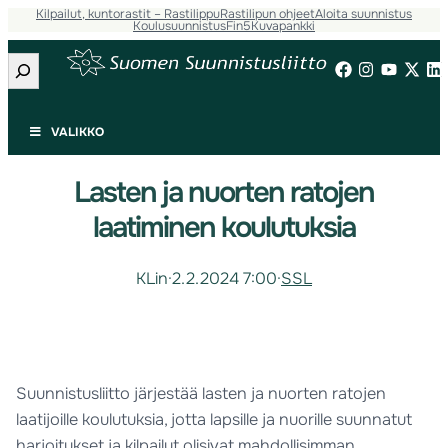
Kilpailut, kuntorastit – Rastilippu
Rastilipun ohjeet
Aloita suunnistus
Koulusuunnistus
Fin5
Kuvapankki
Etsi
VALIKKO
Lasten ja nuorten ratojen
laatiminen koulutuksia
KLin
·
2.2.2024 7:00
·
SSL
Suunnistusliitto järjestää lasten ja nuorten ratojen
laatijoille koulutuksia, jotta lapsille ja nuorille suunnatut
harjoitukset ja kilpailut olisivat mahdollisimman