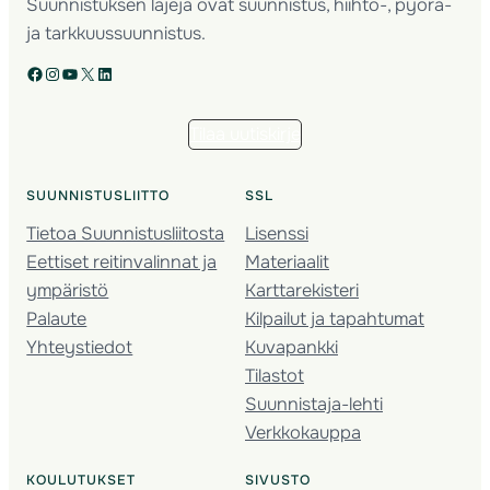
Suunnistuksen lajeja ovat suunnistus, hiihto-, pyörä-
ja tarkkuussuunnistus.
Facebook
Instagram
YouTube
X
LinkedIn
Tilaa uutiskirje
SUUNNISTUSLIITTO
SSL
Tietoa Suunnistusliitosta
Lisenssi
Eettiset reitinvalinnat ja
Materiaalit
ympäristö
Karttarekisteri
Palaute
Kilpailut ja tapahtumat
Yhteystiedot
Kuvapankki
Tilastot
Suunnistaja-lehti
Verkkokauppa
KOULUTUKSET
SIVUSTO