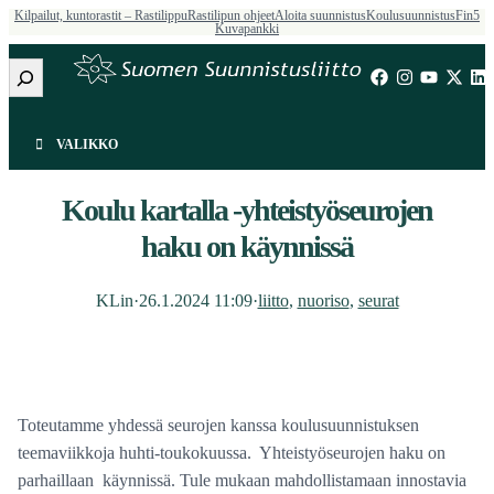
Kilpailut, kuntorastit – Rastilippu
Rastilipun ohjeet
Aloita suunnistus
Koulusuunnistus
Fin5
Kuvapankki
Etsi
VALIKKO
Koulu kartalla -yhteistyöseurojen
haku on käynnissä
KLin
·
26.1.2024 11:09
·
liitto
, 
nuoriso
, 
seurat
Toteutamme yhdessä seurojen kanssa koulusuunnistuksen
teemaviikkoja huhti-toukokuussa. Yhteistyöseurojen haku on
parhaillaan käynnissä. Tule mukaan mahdollistamaan innostavia