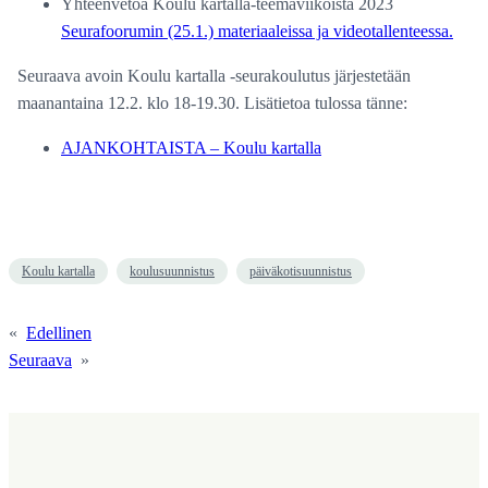
Yhteenvetoa Koulu kartalla-teemaviikoista 2023
Seurafoorumin (25.1.) materiaaleissa ja videotallenteessa.
Seuraava avoin Koulu kartalla -seurakoulutus järjestetään
maanantaina 12.2. klo 18-19.30. Lisätietoa tulossa tänne:
AJANKOHTAISTA – Koulu kartalla
Koulu kartalla
koulusuunnistus
päiväkotisuunnistus
«
Edellinen
Seuraava
»