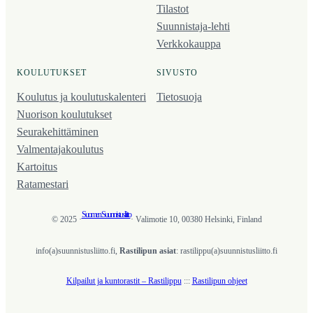
Tilastot
Suunnistaja-lehti
Verkkokauppa
KOULUTUKSET
SIVUSTO
Koulutus ja koulutus­kalenteri
Tietosuoja
Nuorison koulutukset
Seura­kehittäminen
Valmentaja­koulutus
Kartoitus
Ratamestari
Suomen Suunnistusliitto
© 2025 ·
· Valimotie 10, 00380 Helsinki, Finland
info(a)suunnistusliitto.fi,
Rastilipun asiat
: rastilippu(a)suunnistusliitto.fi
Kilpailut ja kuntorastit – Rastilippu
:::
Rastilipun ohjeet