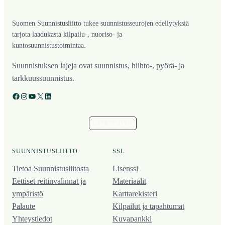
Suomen Suunnistusliitto tukee suunnistusseurojen edellytyksiä
tarjota laadukasta kilpailu-, nuoriso- ja
kuntosuunnistustoimintaa.
Suunnistuksen lajeja ovat suunnistus, hiihto-, pyörä- ja
tarkkuussuunnistus.
Facebook
Instagram
YouTube
X
LinkedIn
Tilaa uutiskirje
SUUNNISTUSLIITTO
SSL
Tietoa Suunnistusliitosta
Lisenssi
Eettiset reitinvalinnat ja
Materiaalit
ympäristö
Karttarekisteri
Palaute
Kilpailut ja tapahtumat
Yhteystiedot
Kuvapankki