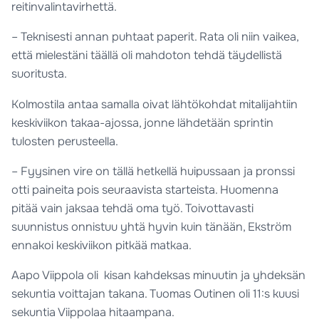
reitinvalintavirhettä.
– Teknisesti annan puhtaat paperit. Rata oli niin vaikea,
että mielestäni täällä oli mahdoton tehdä täydellistä
suoritusta.
Kolmostila antaa samalla oivat lähtökohdat mitalijahtiin
keskiviikon takaa-ajossa, jonne lähdetään sprintin
tulosten perusteella.
– Fyysinen vire on tällä hetkellä huipussaan ja pronssi
otti paineita pois seuraavista starteista. Huomenna
pitää vain jaksaa tehdä oma työ. Toivottavasti
suunnistus onnistuu yhtä hyvin kuin tänään, Ekström
ennakoi keskiviikon pitkää matkaa.
Aapo Viippola oli kisan kahdeksas minuutin ja yhdeksän
sekuntia voittajan takana. Tuomas Outinen oli 11:s kuusi
sekuntia Viippolaa hitaampana.