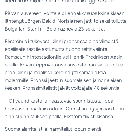
koetteli urheilijoita niin teknisesti kuin fyysisestikin.
Päivän suvereeni voittaja oli ennakkosuosikkina kisaan
lähtenyt Jörgen Baklid. Norjalainen jätti toiseksi tullutta
Bulgarian Stanimir Belomazhevia 23 sekuntia.
Ekström oli tukevasti kiinni pronssissa aina viimeistä
edelliselle rastille asti, mutta huono reitinvalinta
Ramsaun hiihtostadionille vei Henrik Fredriksen Aasin
edelle. Kovan loppuvetonsa ansiosta hän sai kurottua
eron kiinni ja maalissa kello näytti samaa aikaa
molemmille. Pronssi jaettiin suomalaisen ja norjalaisen
kesken. Pronssimitalistit jäivät voittajalle 46 sekuntia.
– Oli vauhdikasta ja haastavaa suunnistusta, jopa
haastavampaa kuin odotin. Onnistuin pysymään koko
ajan suunnistuksen päällä, Ekström tiivisti kisansa.
Suomalaismitalisti ei harmitellut lopun pientä