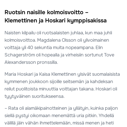
Ruotsin naisille kolmoisvoitto –
Klemettinen ja Hoskari kymppisakissa
Naisten kilpailu oli ruotsalaisten juhlaa, kun maa juhli
kolmoisvoittoa. Magdalena Olsson oli ylivoimainen
voittaja yli 40 sekuntia muita nopeampana. Elin
Schagerström oli hopealla ja virheisiin sortunut Tove
Alexandersson pronssilla.
Maria Hoskari ja Kaisa Klemettinen ylsivät suomalaisista
kymmenen joukkoon sijoille seitsemän ja kahdeksan
reilut puolitoista minuuttia voittajan takana. Hoskari oli
tyytyväinen suoritukseensa.
– Rata oli alamäkipainotteinen ja yllätyin, kuinka paljon
siellä pystyi oikomaan menemättä uria pitkin. Yhdellä
välillä jäin vähän ihmettelemään, missä menen ja heti