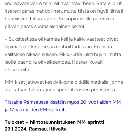
seuraavalle välille tein reitinvalintavirheen. Rata ei ollut
itselleni paras mahdollinen, mutta tästä on hyvä lähteä
huomiseen takaa-ajoon. Se sopii minulle paremmin,
päivän paras suomalaisnainen kertoi.
– Suksitestissä oli karmea keli ja kaikki vaatteet olivat
läpimärkiä. Onneksi sää rauhoittui kisaan. En tiedä
valitsinko oikean suksen. Pikku-urilla luisti hyvin, mutta
isoilla baanoilla oli vaikeampaa, Hoskari kuvaili
olosuhteita.
MM-kisat jatkuvat keskiviikkona pitkällä matkalla, jonne
startataan takaa-ajona sprinttitulosten perusteella.
Tiistaina Ramsaussa kisattiin myös 20-vuotiaiden MM-
ja 17-vuotiaiden EM-sprintit.
Tulokset – hiihtosuunnistuksen MM-sprintti
23.1.2024, Ramsau, Itävalta