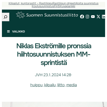
Kilpailut, kuntorastit – Rastilippu
Rastilipun ohjeet
Aloita suunnistus
Koulusuunnistus
Fin5
Kuvapankki
Etsi
VALIKKO
Niklas Ekströmille pronssia
hiihtosuunnistuksen MM-
sprintistä
JVH
·
23.1.2024 14:28
·
huippu
, 
kilpailu
, 
liitto
, 
media