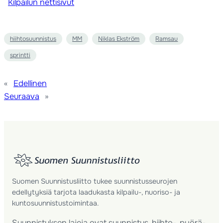
Kilpailun nettisivut
hiihtosuunnistus
MM
Niklas Ekström
Ramsau
sprintti
«
Edellinen
Seuraava
»
Suomen Suunnistusliitto tukee suunnistusseurojen
edellytyksiä tarjota laadukasta kilpailu-, nuoriso- ja
kuntosuunnistustoimintaa.
Suunnistuksen lajeja ovat suunnistus, hiihto-, pyörä-