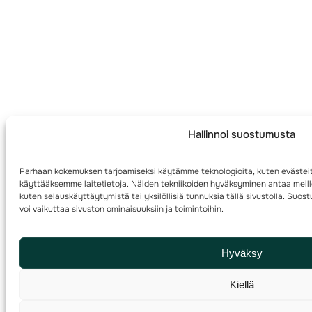
Hallinnoi suostumusta
Parhaan kokemuksen tarjoamiseksi käytämme teknologioita, kuten evästeit
käyttääksemme laitetietoja. Näiden tekniikoiden hyväksyminen antaa meille
kuten selauskäyttäytymistä tai yksilöllisiä tunnuksia tällä sivustolla. Su
voi vaikuttaa sivuston ominaisuuksiin ja toimintoihin.
Hyväksy
Kiellä