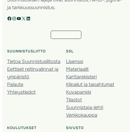
ja tarkkuussuunnistus.
Facebook
Instagram
YouTube
X
LinkedIn
Tilaa uutiskirje
SUUNNISTUSLIITTO
SSL
Tietoa Suunnistusliitosta
Lisenssi
Eettiset reitinvalinnat ja
Materiaalit
ympäristö
Karttarekisteri
Palaute
Kilpailut ja tapahtumat
Yhteystiedot
Kuvapankki
Tilastot
Suunnistaja-lehti
Verkkokauppa
KOULUTUKSET
SIVUSTO