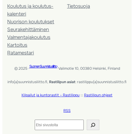
Koulutus ja koulutus­
Tietosuoja
kalenteri
Nuorison koulutukset
Seura­kehittäminen
Valmentaja­koulutus
Kartoitus
Ratamestari
Suomen Suunnistusliitto
© 2025 ·
· Valimotie 10, 00380 Helsinki, Finland
info(a)suunnistusliitto.fi,
Rastilipun asiat
: rastilippu(a)suunnistusliitto.fi
Kilpailut ja kuntorastit – Rastilippu
:::
Rastilipun ohjeet
RSS
Etsi