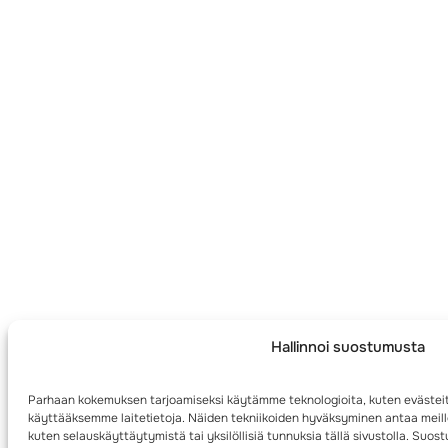
Hallinnoi suostumusta
Parhaan kokemuksen tarjoamiseksi käytämme teknologioita, kuten evästeit
käyttääksemme laitetietoja. Näiden tekniikoiden hyväksyminen antaa meille
kuten selauskäyttäytymistä tai yksilöllisiä tunnuksia tällä sivustolla. Su