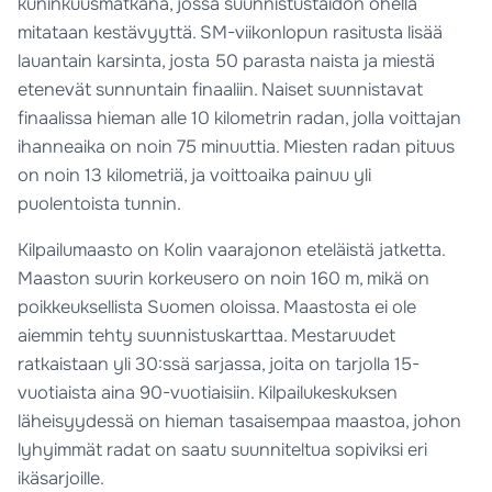
kuninkuusmatkana, jossa suunnistustaidon ohella
mitataan kestävyyttä. SM-viikonlopun rasitusta lisää
lauantain karsinta, josta 50 parasta naista ja miestä
etenevät sunnuntain finaaliin. Naiset suunnistavat
finaalissa hieman alle 10 kilometrin radan, jolla voittajan
ihanneaika on noin 75 minuuttia. Miesten radan pituus
on noin 13 kilometriä, ja voittoaika painuu yli
puolentoista tunnin.
Kilpailumaasto on Kolin vaarajonon eteläistä jatketta.
Maaston suurin korkeusero on noin 160 m, mikä on
poikkeuksellista Suomen oloissa. Maastosta ei ole
aiemmin tehty suunnistuskarttaa. Mestaruudet
ratkaistaan yli 30:ssä sarjassa, joita on tarjolla 15-
vuotiaista aina 90-vuotiaisiin. Kilpailukeskuksen
läheisyydessä on hieman tasaisempaa maastoa, johon
lyhyimmät radat on saatu suunniteltua sopiviksi eri
ikäsarjoille.