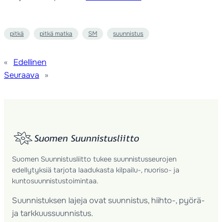
pitkä
pitkä matka
SM
suunnistus
«
Edellinen
Seuraava
»
Suomen Suunnistusliitto tukee suunnistusseurojen
edellytyksiä tarjota laadukasta kilpailu-, nuoriso- ja
kuntosuunnistustoimintaa.
Suunnistuksen lajeja ovat suunnistus, hiihto-, pyörä-
ja tarkkuussuunnistus.