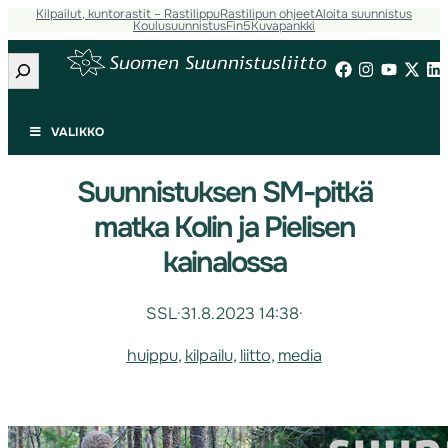
Kilpailut, kuntorastit – Rastilippu
Rastilipun ohjeet
Aloita suunnistus
Koulusuunnistus
Fin5
Kuvapankki
Etsi
VALIKKO
Suunnistuksen SM-pitkä
matka Kolin ja Pielisen
kainalossa
SSL
·
31.8.2023 14:38
·
huippu
, 
kilpailu
, 
liitto
, 
media