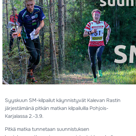
Syyskuun SM-kilpailut käynnistyvät Kalevan Rastin
järjestämänä pitkän matkan kilpailuilla Pohjois-
Karjalassa 2.-3.9.
Pitkä matka tunnetaan suunnistuksen