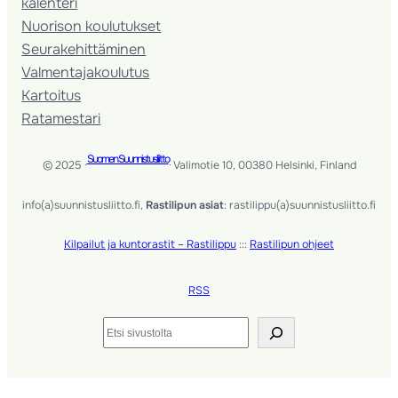
kalenteri
Nuorison koulutukset
Seura­kehittäminen
Valmentaja­koulutus
Kartoitus
Ratamestari
Suomen Suunnistusliitto
© 2025 ·
· Valimotie 10, 00380 Helsinki, Finland
info(a)suunnistusliitto.fi,
Rastilipun asiat
: rastilippu(a)suunnistusliitto.fi
Kilpailut ja kuntorastit – Rastilippu
:::
Rastilipun ohjeet
RSS
Etsi