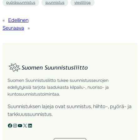
pyöräsuunnistus
suunnistus
viestiliiga
«
Edellinen
Seuraava
»
Suomen Suunnistusliitto tukee suunnistusseurojen
edellytyksiä tarjota laadukasta kilpailu-, nuoriso- ja
kuntosuunnistustoimintaa.
Suunnistuksen lajeja ovat suunnistus, hiihto-, pyörä- ja
tarkkuussuunnistus.
Facebook
Instagram
YouTube
X
LinkedIn