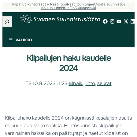
Kilpailut, kuntorastit – Rastilippu
Rastilipun ohjeet
Aloita suunnistus
Koulusuunnistus
Fin5
Kuvapankki
Etsi
VALIKKO
Kilpailujen haku kaudelle
2024
TS
·
10.8.2023 11:23
·
kilpailu
, 
liitto
, 
seurat
Kilpailuhaku kaudelle 2024 on käynnissä kesälajien osalta
elokuun puoliväliin saakka. Hiihtosuunnistuskilpailujen
varsinainen hakuaika on päättynyt ja haetut kilpailut on