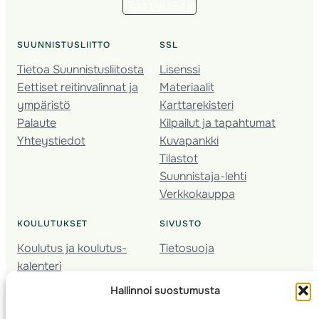
Tilaa uutiskirje
SUUNNISTUSLIITTO
SSL
Tietoa Suunnistusliitosta
Lisenssi
Eettiset reitinvalinnat ja
Materiaalit
ympäristö
Karttarekisteri
Palaute
Kilpailut ja tapahtumat
Yhteystiedot
Kuvapankki
Tilastot
Suunnistaja-lehti
Verkkokauppa
KOULUTUKSET
SIVUSTO
Koulutus ja koulutus­
Tietosuoja
kalenteri
Nuorison koulutukset
Hallinnoi suostumusta
Seura­kehittäminen