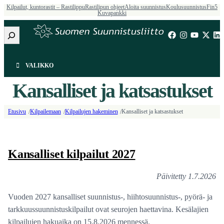
Kilpailut, kuntorastit – Rastilippu
Rastilipun ohjeet
Aloita suunnistus
Koulusuunnistus
Fin5
Kuvapankki
Etsi
VALIKKO
Kansalliset ja katsastukset
Etusivu
Kilpailemaan
Kilpailujen hakeminen
Kansalliset ja katsastukset
/
/
/
Kansalliset kilpailut 2027
Päivitetty 1.7.2026
Vuoden 2027 kansalliset suunnistus-, hiihtosuunnistus-, pyörä- ja
tarkkuussuunnistuskilpailut ovat seurojen haettavina. Kesälajien
kilpailujen hakuaika on 15.8.2026 mennessä.