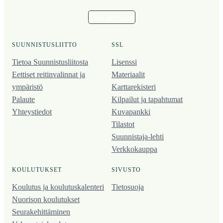
Tilaa uutiskirje
SUUNNISTUSLIITTO
SSL
Tietoa Suunnistusliitosta
Lisenssi
Eettiset reitinvalinnat ja
Materiaalit
ympäristö
Karttarekisteri
Palaute
Kilpailut ja tapahtumat
Yhteystiedot
Kuvapankki
Tilastot
Suunnistaja-lehti
Verkkokauppa
KOULUTUKSET
SIVUSTO
Koulutus ja koulutus­kalenteri
Tietosuoja
Nuorison koulutukset
Seura­kehittäminen