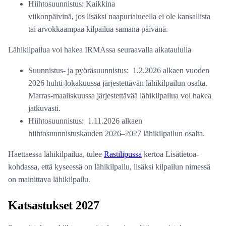
Hiihtosuunnistus: Kaikkina
viikonpäivinä, jos lisäksi naapurialueella ei ole kansallista
tai arvokkaampaa kilpailua samana päivänä.
Lähikilpailua voi hakea IRMAssa seuraavalla aikataululla
Suunnistus- ja pyöräsuunnistus: 1.2.2026 alkaen vuoden
2026 huhti-lokakuussa järjestettävän lähikilpailun osalta.
Marras-maaliskuussa järjestettävää lähikilpailua voi hakea
jatkuvasti.
Hiihtosuunnistus: 1.11.2026 alkaen
hiihtosuunnistuskauden 2026–2027 lähikilpailun osalta.
Haettaessa lähikilpailua, tulee
Rastilipussa
kertoa Lisätietoa-
kohdassa, että kyseessä on lähikilpailu, lisäksi kilpailun nimessä
on mainittava lähikilpailu.
Katsastukset 2027