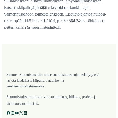
Suunnistuksen, hiihtosuunnistuksen ja pyöräsuunnistuksen
katsastuskilpailujärjestäjät rekrytoidaan kunkin lajin
valmennusjohdon toimesta erikseen. Lisätietoja antaa huippu-
urheilupäällikkö Petteri Kähäri, p. 050 564 2493, sähköposti
petteri.kahari (a) suunnistusliitto.fi
Suomen Suunnistusliitto tukee suunnistusseurojen edellytyksiä
tarjota laadukasta kilpailu-, nuoriso- ja
kuntosuunnistustoimintaa.
Suunnistuksen lajeja ovat suunnistus, hiihto-, pyörä- ja
tarkkuussuunnistus.
Facebook
Instagram
YouTube
X
LinkedIn