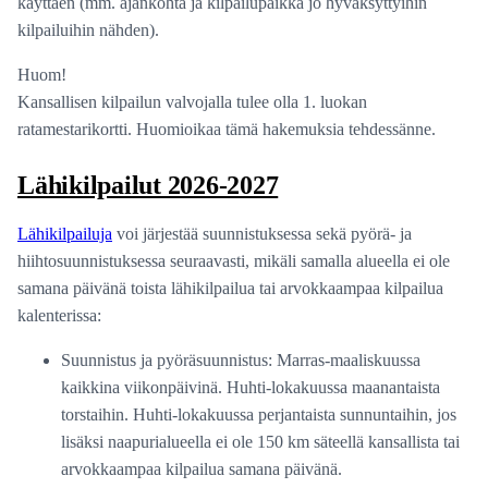
käyttäen (mm. ajankohta ja kilpailupaikka jo hyväksyttyihin
kilpailuihin nähden).
Huom!
Kansallisen kilpailun valvojalla tulee olla 1. luokan
ratamestarikortti. Huomioikaa tämä hakemuksia tehdessänne.
Lähikilpailut 2026-2027
Lähikilpailuja
voi järjestää suunnistuksessa sekä pyörä- ja
hiihtosuunnistuksessa seuraavasti, mikäli samalla alueella ei ole
samana päivänä toista lähikilpailua tai arvokkaampaa kilpailua
kalenterissa:
Suunnistus ja pyöräsuunnistus: Marras-maaliskuussa
kaikkina viikonpäivinä. Huhti-lokakuussa maanantaista
torstaihin. Huhti-lokakuussa perjantaista sunnuntaihin, jos
lisäksi naapurialueella ei ole 150 km säteellä kansallista tai
arvokkaampaa kilpailua samana päivänä.