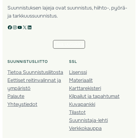
Suunnistuksen lajeja ovat suunnistus, hiihto-, pyörä-
ja tarkkuussuunnistus.
Facebook
Instagram
YouTube
X
LinkedIn
Tilaa uutiskirje
SUUNNISTUSLIITTO
SSL
Tietoa Suunnistusliitosta
Lisenssi
Eettiset reitinvalinnat ja
Materiaalit
ympäristö
Karttarekisteri
Palaute
Kilpailut ja tapahtumat
Yhteystiedot
Kuvapankki
Tilastot
Suunnistaja-lehti
Verkkokauppa