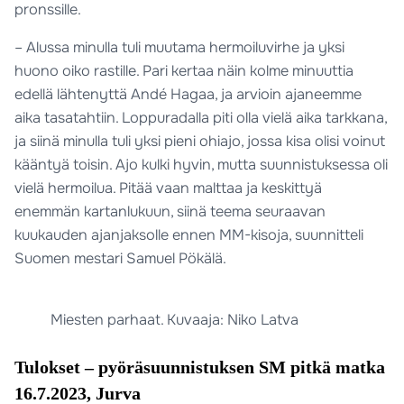
pronssille.
– Alussa minulla tuli muutama hermoiluvirhe ja yksi
huono oiko rastille. Pari kertaa näin kolme minuuttia
edellä lähtenyttä Andé Hagaa, ja arvioin ajaneemme
aika tasatahtiin. Loppuradalla piti olla vielä aika tarkkana,
ja siinä minulla tuli yksi pieni ohiajo, jossa kisa olisi voinut
kääntyä toisin. Ajo kulki hyvin, mutta suunnistuksessa oli
vielä hermoilua. Pitää vaan malttaa ja keskittyä
enemmän kartanlukuun, siinä teema seuraavan
kuukauden ajanjaksolle ennen MM-kisoja, suunnitteli
Suomen mestari Samuel Pökälä.
Miesten parhaat. Kuvaaja: Niko Latva
Tulokset – pyöräsuunnistuksen SM pitkä matka
16.7.2023, Jurva