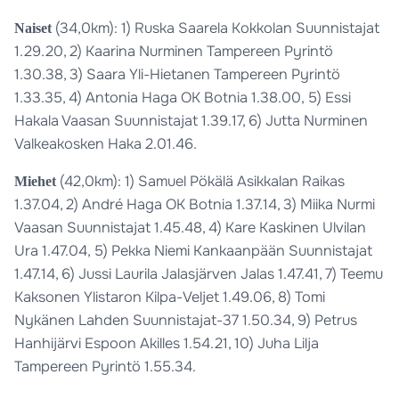
(34,0km): 1) Ruska Saarela Kokkolan Suunnistajat
Naiset
1.29.20, 2) Kaarina Nurminen Tampereen Pyrintö
1.30.38, 3) Saara Yli-Hietanen Tampereen Pyrintö
1.33.35, 4) Antonia Haga OK Botnia 1.38.00, 5) Essi
Hakala Vaasan Suunnistajat 1.39.17, 6) Jutta Nurminen
Valkeakosken Haka 2.01.46.
(42,0km): 1) Samuel Pökälä Asikkalan Raikas
Miehet
1.37.04, 2) André Haga OK Botnia 1.37.14, 3) Miika Nurmi
Vaasan Suunnistajat 1.45.48, 4) Kare Kaskinen Ulvilan
Ura 1.47.04, 5) Pekka Niemi Kankaanpään Suunnistajat
1.47.14, 6) Jussi Laurila Jalasjärven Jalas 1.47.41, 7) Teemu
Kaksonen Ylistaron Kilpa-Veljet 1.49.06, 8) Tomi
Nykänen Lahden Suunnistajat-37 1.50.34, 9) Petrus
Hanhijärvi Espoon Akilles 1.54.21, 10) Juha Lilja
Tampereen Pyrintö 1.55.34.