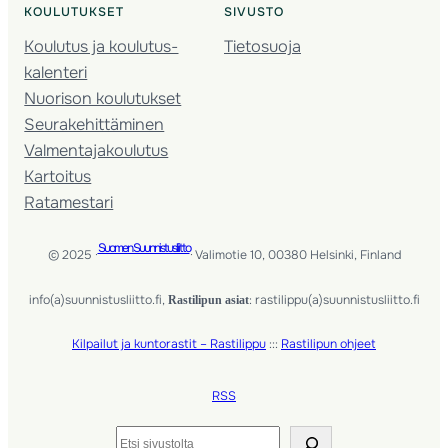
KOULUTUKSET
SIVUSTO
Koulutus ja koulutus­
Tietosuoja
kalenteri
Nuorison koulutukset
Seura­kehittäminen
Valmentaja­koulutus
Kartoitus
Ratamestari
Suomen Suunnistusliitto
© 2025 ·
· Valimotie 10, 00380 Helsinki, Finland
info(a)suunnistusliitto.fi,
: rastilippu(a)suunnistusliitto.fi
Rastilipun asiat
Kilpailut ja kuntorastit – Rastilippu
:::
Rastilipun ohjeet
RSS
Etsi