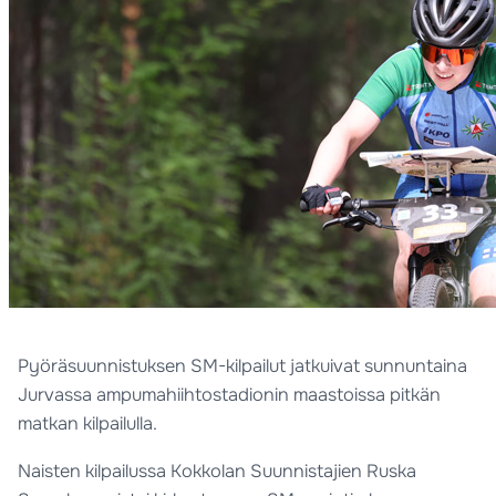
Pyöräsuunnistuksen SM-kilpailut jatkuivat sunnuntaina
Jurvassa ampumahiihtostadionin maastoissa pitkän
matkan kilpailulla.
Naisten kilpailussa Kokkolan Suunnistajien Ruska