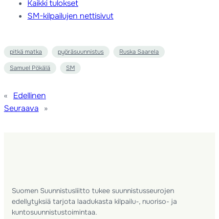
Kaikki tulokset
SM-kilpailujen nettisivut
pitkä matka
pyöräsuunnistus
Ruska Saarela
Samuel Pökälä
SM
«
Edellinen
Seuraava
»
Suomen Suunnistusliitto tukee suunnistusseurojen
edellytyksiä tarjota laadukasta kilpailu-, nuoriso- ja
kuntosuunnistustoimintaa.