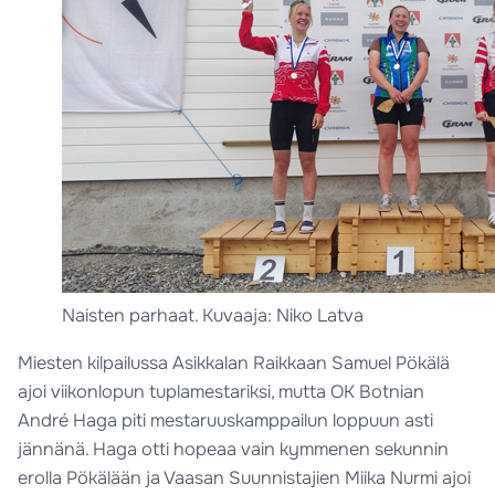
Naisten parhaat. Kuvaaja: Niko Latva
Miesten kilpailussa Asikkalan Raikkaan Samuel Pökälä
ajoi viikonlopun tuplamestariksi, mutta OK Botnian
André Haga piti mestaruuskamppailun loppuun asti
jännänä. Haga otti hopeaa vain kymmenen sekunnin
erolla Pökälään ja Vaasan Suunnistajien Miika Nurmi ajoi