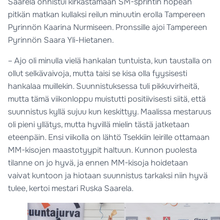
Saarela onnistui kirkastamaan SM-sprintin hopean
pitkän matkan kullaksi reilun minuutin erolla Tampereen
Pyrinnön Kaarina Nurmiseen. Pronssille ajoi Tampereen
Pyrinnön Saara Yli-Hietanen.
– Ajo oli minulla vielä hankalan tuntuista, kun taustalla on
ollut selkävaivoja, mutta taisi se kisa olla fyysisesti
hankalaa muillekin. Suunnistuksessa tuli pikkuvirheitä,
mutta tämä viikonloppu muistutti positiivisesti siitä, että
suunnistus kyllä sujuu kun keskittyy. Maalissa mestaruus
oli pieni yllätys, mutta hyvillä mielin tästä jatketaan
eteenpäin. Ensi viikolla on lähtö Tsekkiin leirille ottamaan
MM-kisojen maastotyypit haltuun. Kunnon puolesta
tilanne on jo hyvä, ja ennen MM-kisoja hoidetaan
vaivat kuntoon ja hiotaan suunnistus tarkaksi niin hyvä
tulee, kertoi mestari Ruska Saarela.