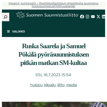
Kilpailut, kuntorastit – Rastilippu
Rastilipun ohjeet
Aloita suunnistus
Koulusuunnistus
Fin5
Kuvapankki
Etsi
VALIKKO
Ruska Saarela ja Samuel
Pökälä pyöräsuunnistuksen
pitkän matkan SM-kultaa
SSL
·
16.7.2023 15:54
·
huippu
, 
kilpailu
, 
liitto
, 
media