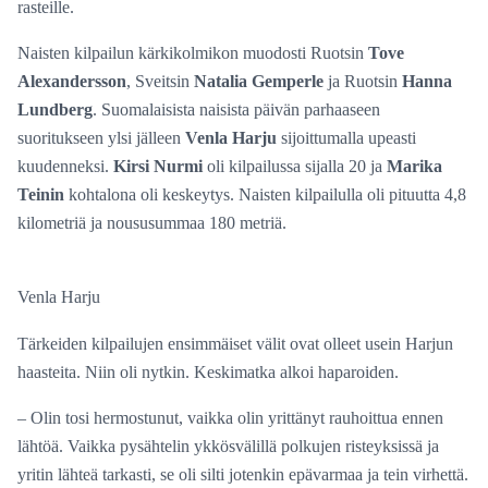
rasteille.
Naisten kilpailun kärkikolmikon muodosti Ruotsin
Tove
Alexandersson
, Sveitsin
Natalia Gemperle
ja Ruotsin
Hanna
Lundberg
. Suomalaisista naisista päivän parhaaseen
suoritukseen ylsi jälleen
Venla Harju
sijoittumalla upeasti
kuudenneksi.
Kirsi Nurmi
oli kilpailussa sijalla 20 ja
Marika
Teinin
kohtalona oli keskeytys. Naisten kilpailulla oli pituutta 4,8
kilometriä ja noususummaa 180 metriä.
Venla Harju
Tärkeiden kilpailujen ensimmäiset välit ovat olleet usein Harjun
haasteita. Niin oli nytkin. Keskimatka alkoi haparoiden.
– Olin tosi hermostunut, vaikka olin yrittänyt rauhoittua ennen
lähtöä. Vaikka pysähtelin ykkösvälillä polkujen risteyksissä ja
yritin lähteä tarkasti, se oli silti jotenkin epävarmaa ja tein virhettä.