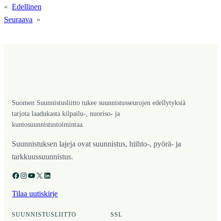
«
Edellinen
Seuraava
»
Suomen Suunnistusliitto tukee suunnistusseurojen edellytyksiä
tarjota laadukasta kilpailu-, nuoriso- ja
kuntosuunnistustoimintaa.
Suunnistuksen lajeja ovat suunnistus, hiihto-, pyörä- ja
tarkkuussuunnistus.
Facebook
Instagram
YouTube
X
LinkedIn
Tilaa uutiskirje
SUUNNISTUSLIITTO
SSL