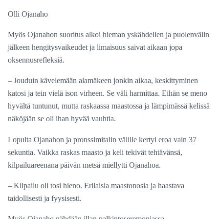
Olli Ojanaho
Myös Ojanahon suoritus alkoi hieman yskähdellen ja puolenvälin
jälkeen hengitysvaikeudet ja limaisuus saivat aikaan jopa
oksennusrefleksiä.
– Jouduin kävelemään alamäkeen jonkin aikaa, keskittyminen
katosi ja tein vielä ison virheen. Se väli harmittaa. Eihän se meno
hyvältä tuntunut, mutta raskaassa maastossa ja lämpimässä kelissä
näköjään se oli ihan hyvää vauhtia.
Lopulta Ojanahon ja pronssimitalin välille kertyi eroa vain 37
sekuntia. Vaikka raskas maasto ja keli tekivät tehtävänsä,
kilpailuareenana päivän metsä miellytti Ojanahoa.
– Kilpailu oli tosi hieno. Erilaisia maastonosia ja haastava
taidollisesti ja fyysisesti.
Myös Ojanaho nähdään illan palkintoseremoniassa.