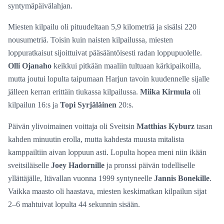
syntymäpäivälahjan.
Miesten kilpailu oli pituudeltaan 5,9 kilometriä ja sisälsi 220
nousumetriä. Toisin kuin naisten kilpailussa, miesten
loppuratkaisut sijoittuivat pääsääntöisesti radan loppupuolelle.
Olli Ojanaho
keikkui pitkään maaliin tultuaan kärkipaikoilla,
mutta joutui lopulta taipumaan Harjun tavoin kuudennelle sijalle
jälleen kerran erittäin tiukassa kilpailussa.
Miika Kirmula
oli
kilpailun 16:s ja
Topi Syrjäläinen
20:s.
Päivän ylivoimainen voittaja oli Sveitsin
Matthias Kyburz
tasan
kahden minuutin erolla, mutta kahdesta muusta mitalista
kamppailtiin aivan loppuun asti. Lopulta hopea meni niin ikään
sveitsiläiselle
Joey Hadornille
ja pronssi päivän todelliselle
yllättäjälle, Itävallan vuonna 1999 syntyneelle
Jannis Bonekille
.
Vaikka maasto oli haastava, miesten keskimatkan kilpailun sijat
2–6 mahtuivat lopulta 44 sekunnin sisään.