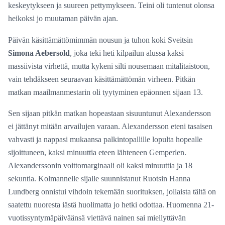
keskeytykseen ja suureen pettymykseen. Teini oli tuntenut olonsa
heikoksi jo muutaman päivän ajan.
Päivän käsittämättömimmän nousun ja tuhon koki Sveitsin
Simona Aebersold
, joka teki heti kilpailun alussa kaksi
massiivista virhettä, mutta kykeni silti nousemaan mitalitaistoon,
vain tehdäkseen seuraavan käsittämättömän virheen. Pitkän
matkan maailmanmestarin oli tyytyminen epäonnen sijaan 13.
Sen sijaan pitkän matkan hopeastaan sisuuntunut Alexandersson
ei jättänyt mitään arvailujen varaan. Alexandersson eteni tasaisen
vahvasti ja nappasi mukaansa palkintopallille lopulta hopealle
sijoittuneen, kaksi minuuttia eteen lähteneen Gemperlen.
Alexanderssonin voittomarginaali oli kaksi minuuttia ja 18
sekuntia. Kolmannelle sijalle suunnistanut Ruotsin Hanna
Lundberg onnistui vihdoin tekemään suorituksen, jollaista tältä on
saatettu nuoresta iästä huolimatta jo hetki odottaa. Huomenna 21-
vuotissyntymäpäiväänsä viettävä nainen sai miellyttävän