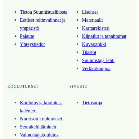
Tietoa Suunnistusliitosta
Lisenssi
Eettiset reitinvalinnat ja
Materiaalit
ympäristö
Karttarekisteri
Palaute
Kilpailut ja tapahtumat
Yhteystiedot
Kuvapankki
Tilastot
Suunnistaja-lehti
Verkkokauppa
KOULUTUKSET
SIVUSTO
Koulutus ja koulutus­
Tietosuoja
kalenteri
Nuorison koulutukset
Seura­kehittäminen
Valmentaja­koulutus