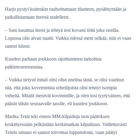
Harju pystyi kuitenkin rauhoittamaan tilanteen, pysähtymään ja
paikallistamaan itsensä uudelleen.
– Sain kasattua itseni ja tehtyä tosi kovasti töitä joka rastilla.
Lopussa olin aivan naatti. Vaikka edessä meni selkää, niin ei vaan
saanut kiinni.
Kuuden parhaan joukkoon sijoittuminen tarkoittaa
palkintoseremoniaa.
– Vaikka tietysti mitali olisi ollut unelma tästä, se olisi vaatinut
sitä, että joku kovemmista urheilijoista olisi tehnyt isompia
virheitä. Mitalit menivät kovimmille, ja olen tosi tyytyväinen, että
pääsin tähän seuraavalle tasolle, eli kuuden joukkoon.
Marika Teini teki ennen MM-kilpailuja ison päätöksen
keskittyessään pelkästään keskimatkan kilpailuun. Valitettavasti
Teinin satsaus ei saanut toivottua lopputulosta, vaan päätyi