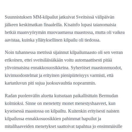
Suunnistuksen MM-kilpailut jatkuivat Sveitsissä välipäivän
jälkeen keskimatkan finaaleilla. Kisainfo lupasi taianomaisia
hetkiä maanvyörymän muovaamassa maastossa, mutta oli vaikea
aavistaa, kuinka yllätyksellinen kilpailu oli tiedossa.
Noin tuhannessa metrissä sijainnut kilpailumaasto oli sen verran
erikoinen, ettei sveitsiläisiäkään voitu automaattisesti pitää
ylivoimaisina ennakkosuosikkeina. Syheröiset maastonmuodot,
kivimuodostelmat ja erityinen pienipiirteisyys varmisti, että
kartanluvun piti sujua juoksuvauhtia nopeammin.
Radan puolenvälin aluetta kutsutaan paikallisittain Bermudan
kolmioksi. Sinne on menetetty monet menestyshaaveet, kun
kyseisessä maastossa on kilpailtu. Kuitenkin erityisesti naisten
kilpailussa ennakkosuosikkien pahimmat hapuilut ja
mitalihaaveiden menetykset saattoivat tapahtua jo ensimmäisille