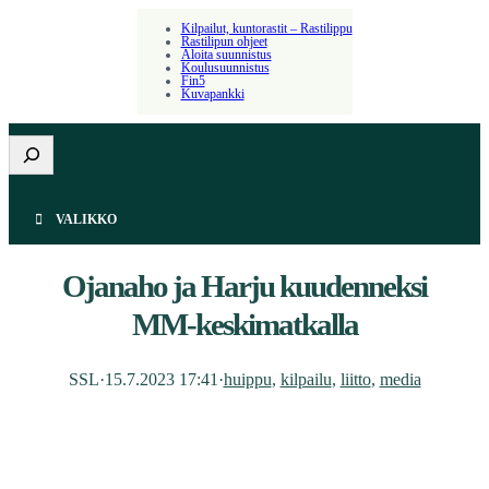
Kilpailut, kuntorastit – Rastilippu
Rastilipun ohjeet
Aloita suunnistus
Koulusuunnistus
Fin5
Kuvapankki
Etsi
VALIKKO
Ojanaho ja Harju kuudenneksi
MM-keskimatkalla
SSL
·
15.7.2023 17:41
·
huippu
, 
kilpailu
, 
liitto
, 
media