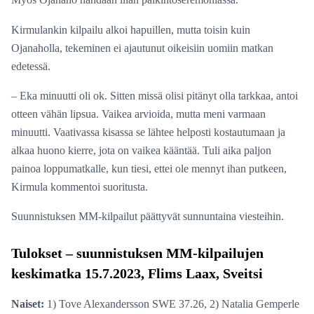
Kirmulankin kilpailu alkoi hapuillen, mutta toisin kuin
Ojanaholla, tekeminen ei ajautunut oikeisiin uomiin matkan
edetessä.
– Eka minuutti oli ok. Sitten missä olisi pitänyt olla tarkkaa, antoi
otteen vähän lipsua. Vaikea arvioida, mutta meni varmaan
minuutti. Vaativassa kisassa se lähtee helposti kostautumaan ja
alkaa huono kierre, jota on vaikea kääntää. Tuli aika paljon
painoa loppumatkalle, kun tiesi, ettei ole mennyt ihan putkeen,
Kirmula kommentoi suoritusta.
Suunnistuksen MM-kilpailut päättyvät sunnuntaina viesteihin.
Tulokset – suunnistuksen MM-kilpailujen
keskimatka 15.7.2023, Flims Laax, Sveitsi
Naiset:
1) Tove Alexandersson SWE 37.26, 2) Natalia Gemperle