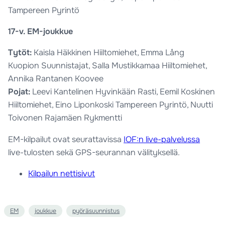
Tampereen Pyrintö
17-v. EM-joukkue
Tytöt:
Kaisla Häkkinen Hiiltomiehet, Emma Lång
Kuopion Suunnistajat, Salla Mustikkamaa Hiiltomiehet,
Annika Rantanen Koovee
Pojat:
Leevi Kantelinen Hyvinkään Rasti, Eemil Koskinen
Hiiltomiehet, Eino Liponkoski Tampereen Pyrintö, Nuutti
Toivonen Rajamäen Rykmentti
EM-kilpailut ovat seurattavissa
IOF:n live-palvelussa
live-tulosten sekä GPS-seurannan välityksellä.
Kilpailun nettisivut
EM
joukkue
pyöräsuunnistus