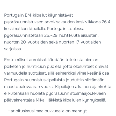
Portugalin EM-kilpailut käynnistävät
pyöräsuunnistuksen arvokisakauden keskiviikkona 26.4.
keskimatkan kilpailulla. Portugalin Louléssa
pyöräsuunnistetaan 25.–29. huhtikuuta aikuisten,
nuorten 20-vuotiaiden sekä nuorten 17-vuotiaiden
sarjoissa.
Ensimmäiset arvokisat käydään totutusta hieman
poiketen jo huhtikuun puolella, jotta olosuhteet olisivat
varmuudella suotuisat, sillä esimerkiksi viime kesänä osa
Portugalin suunnistuskilpailuista jouduttiin siirtämään
maastopalovaaran vuoksi. Kilpailujen aikainen ajankohta
ei kuitenkaan huoleta pyöräsuunnistusmaajoukkueen
päävalmentajaa Mika Häkkistä kilpailujen kynnyksellä.
– Harjoituskausi maajoukkueella on mennyt