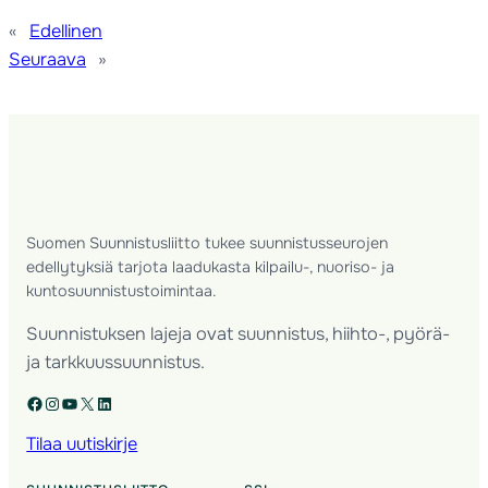
«
Edellinen
Seuraava
»
Suomen Suunnistusliitto tukee suunnistusseurojen
edellytyksiä tarjota laadukasta kilpailu-, nuoriso- ja
kuntosuunnistustoimintaa.
Suunnistuksen lajeja ovat suunnistus, hiihto-, pyörä-
ja tarkkuussuunnistus.
Facebook
Instagram
YouTube
X
LinkedIn
Tilaa uutiskirje