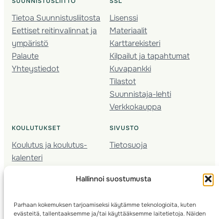
SUUNNISTUSLIITTO
SSL
Tietoa Suunnistusliitosta
Lisenssi
Eettiset reitinvalinnat ja
Materiaalit
ympäristö
Karttarekisteri
Palaute
Kilpailut ja tapahtumat
Yhteystiedot
Kuvapankki
Tilastot
Suunnistaja-lehti
Verkkokauppa
KOULUTUKSET
SIVUSTO
Koulutus ja koulutus­
Tietosuoja
kalenteri
Nuorison koulutukset
Hallinnoi suostumusta
Seura­kehittäminen
Valmentaja­koulutus
Parhaan kokemuksen tarjoamiseksi käytämme teknologioita, kuten
Kartoitus
evästeitä, tallentaaksemme ja/tai käyttääksemme laitetietoja. Näiden