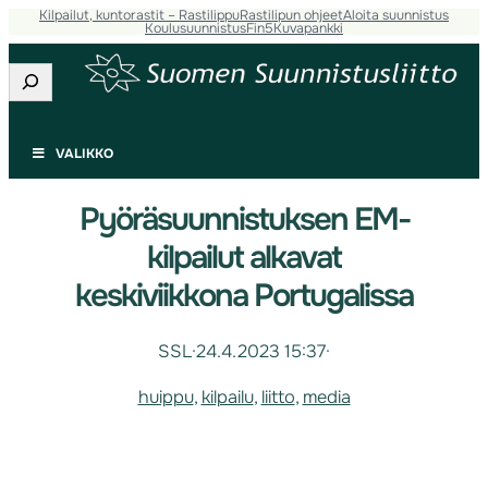
Kilpailut, kuntorastit – Rastilippu
Rastilipun ohjeet
Aloita suunnistus
Koulusuunnistus
Fin5
Kuvapankki
Etsi
VALIKKO
Pyöräsuunnistuksen EM-
kilpailut alkavat
keskiviikkona Portugalissa
SSL
·
24.4.2023 15:37
·
huippu
, 
kilpailu
, 
liitto
, 
media