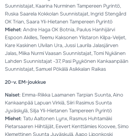
Suunnistajat, Kaarina Nurminen Tampereen Pyrintö,
Ruska Saarela Kokkolan Suunnistajat, Ingrid Stengård
OK Trian, Saara Yli-Hietanen Tampereen Pyrintö
Miehet
: Andre Haga OK Botnia, Paulus Hanhijärvi
Espoon Akilles, Teemu Kaksonen Ylistaron Kilpa-Veljet,
Kare Kaskinen Ulvilan Ura, Jussi Laurila Jalasjärven
Jalas, Miika Nurmi Vaasan Suunnistajat, Tomi Nykänen
Lahden Suunnistajat -37, Pasi Pyykönen Kankaanpään
Suunnistajat, Samuel Pökälä Asikkalan Raikas
20-v. EM-joukkue
Naiset
: Emma-Riikka Laamanen Tarpian Suunta, Aino
Kankaanpää Lapuan Virkiä, Siiri Rasimus Suunta
Jyväskylä, Silja Yli-Hietanen Tampereen Pyrintö
Miehet
: Tatu Aaltonen Lynx, Rasmus Huhtamäki
Pietarsaaren Hiihtäjät, Eevert Kenttämies Koovee, Simo
Klemettinen Suunta Jyväskylä, Aapo Liponkoski