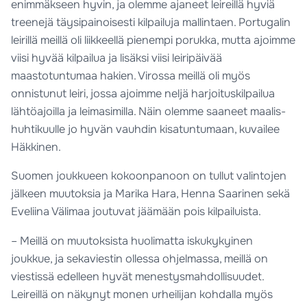
enimmäkseen hyvin, ja olemme ajaneet leireillä hyviä
treenejä täysipainoisesti kilpailuja mallintaen. Portugalin
leirillä meillä oli liikkeellä pienempi porukka, mutta ajoimme
viisi hyvää kilpailua ja lisäksi viisi leiripäivää
maastotuntumaa hakien. Virossa meillä oli myös
onnistunut leiri, jossa ajoimme neljä harjoituskilpailua
lähtöajoilla ja leimasimilla. Näin olemme saaneet maalis-
huhtikuulle jo hyvän vauhdin kisatuntumaan, kuvailee
Häkkinen.
Suomen joukkueen kokoonpanoon on tullut valintojen
jälkeen muutoksia ja Marika Hara, Henna Saarinen sekä
Eveliina Välimaa joutuvat jäämään pois kilpailuista.
– Meillä on muutoksista huolimatta iskukykyinen
joukkue, ja sekaviestin ollessa ohjelmassa, meillä on
viestissä edelleen hyvät menestysmahdollisuudet.
Leireillä on näkynyt monen urheilijan kohdalla myös