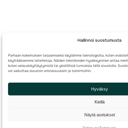
Hallinnoi suostumusta
Parhaan kokemuksen tarjoamiseksi käytämme teknologioita, kuten evästeit
käyttääksemme laitetietoja. Näiden tekniikoiden hyväksyminen antaa meille
kuten selauskäyttäytymistä tai yksilöllisiä tunnuksia tällä sivustolla. Su
voi vaikuttaa sivuston ominaisuuksiin ja toimintoihin.
Hyväksy
Kiellä
Näytä asetukset