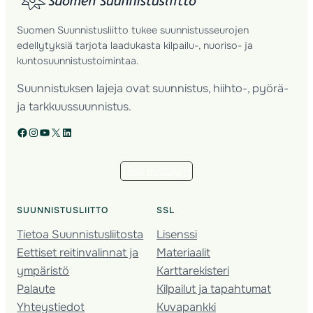
Suomen Suunnistusliitto tukee suunnistusseurojen
edellytyksiä tarjota laadukasta kilpailu-, nuoriso- ja
kuntosuunnistustoimintaa.
Suunnistuksen lajeja ovat suunnistus, hiihto-, pyörä-
ja tarkkuussuunnistus.
Facebook
Instagram
YouTube
X
LinkedIn
Tilaa uutiskirje
SUUNNISTUSLIITTO
SSL
Tietoa Suunnistusliitosta
Lisenssi
Eettiset reitinvalinnat ja
Materiaalit
ympäristö
Karttarekisteri
Palaute
Kilpailut ja tapahtumat
Yhteystiedot
Kuvapankki