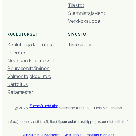
Tilastot
Suunnistaja-lehti
Verkkokauppa
KOULUTUKSET
SIVUSTO
Koulutus ja koulutus­
Tietosuoja
kalenteri
Nuorison koulutukset
Seura­kehittäminen
Valmentaja­koulutus
Kartoitus
Ratamestari
Suomen Suunnistusliitto
© 2025 ·
· Valimotie 10, 00380 Helsinki, Finland
info(a)suunnistusliitto.fi,
Rastilipun asiat
: rastilippu(a)suunnistusliitto.fi
Kilpailut ja kuntorastit – Rastilippu
:::
Rastilipun ohjeet