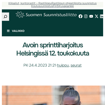
Kilpailut, kuntorastit – Rastilippu
Rastilipun ohjeet
Aloita suunnistus
Koulusuunnistus
Fin5
Kuvapankki
Etsi
VALIKKO
Avoin sprinttiharjoitus
Helsingissä 12. toukokuuta
PK
·
24.4.2023 21:21
·
huippu
, 
seurat