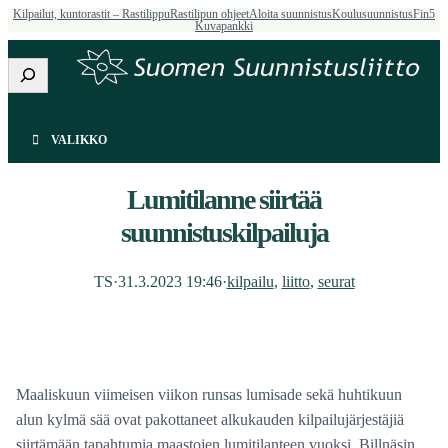
Kilpailut, kuntorastit – Rastilippu
Rastilipun ohjeet
Aloita suunnistus
Koulusuunnistus
Fin5
Kuvapankki
Etsi
VALIKKO
Lumitilanne siirtää
suunnistuskilpailuja
TS
·
31.3.2023 19:46
·
kilpailu
, 
liitto
, 
seurat
Maaliskuun viimeisen viikon runsas lumisade sekä huhtikuun
alun kylmä sää ovat pakottaneet alkukauden kilpailujärjestäjiä
siirtämään tapahtumia maastojen lumitilanteen vuoksi. Billnäsin