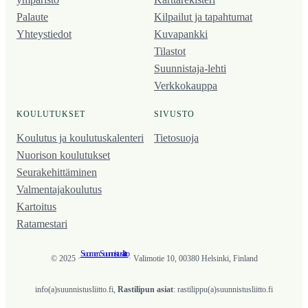
Palaute
Kilpailut ja tapahtumat
Yhteystiedot
Kuvapankki
Tilastot
Suunnistaja-lehti
Verkkokauppa
KOULUTUKSET
SIVUSTO
Koulutus ja koulutus­kalenteri
Tietosuoja
Nuorison koulutukset
Seura­kehittäminen
Valmentaja­koulutus
Kartoitus
Ratamestari
Suomen Suunnistusliitto
© 2025 ·
· Valimotie 10, 00380 Helsinki, Finland
info(a)suunnistusliitto.fi,
Rastilipun asiat
: rastilippu(a)suunnistusliitto.fi