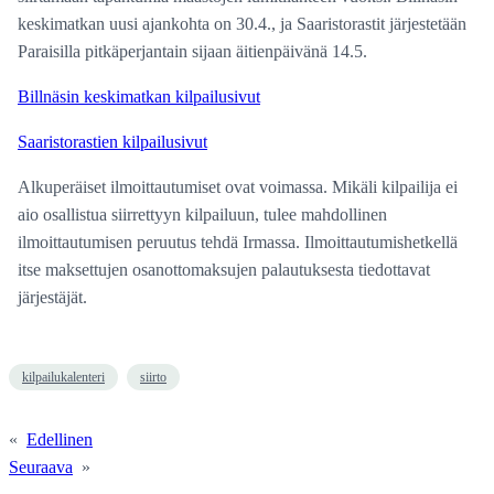
keskimatkan uusi ajankohta on 30.4., ja Saaristorastit järjestetään
Paraisilla pitkäperjantain sijaan äitienpäivänä 14.5.
Billnäsin keskimatkan kilpailusivut
Saaristorastien kilpailusivut
Alkuperäiset ilmoittautumiset ovat voimassa. Mikäli kilpailija ei
aio osallistua siirrettyyn kilpailuun, tulee mahdollinen
ilmoittautumisen peruutus tehdä Irmassa. Ilmoittautumishetkellä
itse maksettujen osanottomaksujen palautuksesta tiedottavat
järjestäjät.
kilpailukalenteri
siirto
«
Edellinen
Seuraava
»