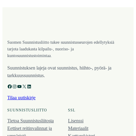
Suomen Suunnistusliitto tukee suunnistusseurojen edellytyksiä
tarjota laadukasta kilpailu-, nuoriso- ja
kuntosuunnistustoimintaa.
Suunnistuksen lajeja ovat suunnistus, hiihto-, pyörä- ja
tarkkuussuunnistus.
Facebook
Instagram
YouTube
X
LinkedIn
Tilaa uutiskirje
SUUNNISTUSLIITTO
SSL
Tietoa Suunnistusliitosta
Lisenssi
Eettiset reitinvalinnat ja
Materiaalit
ympäristö
Karttarekisteri