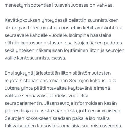
menestymispotentiaali tulevaisuudessa on vahvaa.
Kevätkokouksen yhteydessä peilattiin suunnistuksen
strategian toteutumista ja nostettiin kehittämiskohteita
seuraavalle kahdelle vuodelle. Isoimpina haasteina
nähtiin kuntosuunnistusten osallistujamäärien pudotus
sekä yhteisen näkemyksen löytäminen liiton ja seurojen
välille kuntosuunnistuksessa.
Ensi syksynä järjestetään liiton sääntömuutosten
myötä historian ensimmäinen Seurojen kokous, joka
uutena ylintä päätäntävaltaa käyttävänä elimenä
valitsee seuraavaksi kahdeksi vuodeksi
seuraparlamentin. Jäsenseuroja informoidaan kesän
jälkeen laajasti uusista säännöistä, jotta ensimmäiseen
Seurojen kokoukseen saadaan paikalle iso määrä
tulevaisuuteen katsovia suomalaisia suunnistusseuroja.