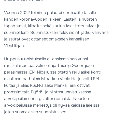
Vuonna 2022 toiminta palautui normaalille tasolle
kahden koronavuoden jälkeen. Lasten ja nuorten
tapahtumat, kilpailut sekä koulutukset toteutuivat jo
suunnitellusti. Suunnistuksen televisiointi jatkui vahvana
ja seurat ovat ottaneet omakseen kansallisen
Viestiliigan.
Huippusuunnistuksella oli ensimmäinen vuosi
ranskalaisen päävalmentaja Thierry Gueorgioun
peräsimessä. EM-kilpailuissa otettiin reilu askel kohti
maailman parhaimmistoa, kun Venla Harju voitti EM-
kultaa ja Elias Kuukka sekä Marika Teini ottivat
pronssimitalit. Pyörä- ja hiihtosuunnistuksessa
arvokilpailumenestys oli erinomaista. Nuorten
arvokilpailuissa menestys oli hyvää kaikissa lajeissa,
joten suomalaisen suunnistuksen