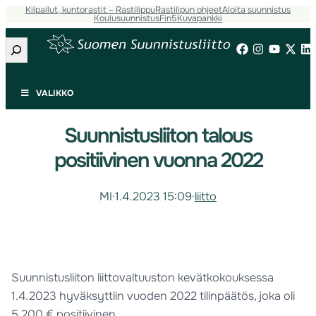
Kilpailut, kuntorastit – Rastilippu
Rastilipun ohjeet
Aloita suunnistus
Koulusuunnistus
Fin5
Kuvapankki
Etsi
VALIKKO
Suunnistusliiton talous
positiivinen vuonna 2022
MI
·
1.4.2023 15:09
·
liitto
Suunnistusliiton liittovaltuuston kevätkokouksessa
1.4.2023 hyväksyttiin vuoden 2022 tilinpäätös, joka oli
5 200 € positiivinen.