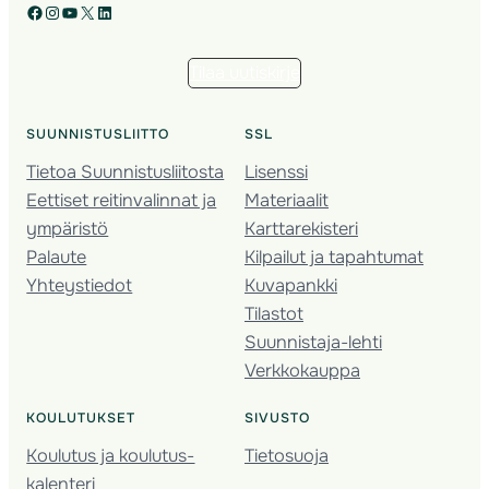
Facebook
Instagram
YouTube
X
LinkedIn
Tilaa uutiskirje
SUUNNISTUSLIITTO
SSL
Tietoa Suunnistusliitosta
Lisenssi
Eettiset reitinvalinnat ja
Materiaalit
ympäristö
Karttarekisteri
Palaute
Kilpailut ja tapahtumat
Yhteystiedot
Kuvapankki
Tilastot
Suunnistaja-lehti
Verkkokauppa
KOULUTUKSET
SIVUSTO
Koulutus ja koulutus­
Tietosuoja
kalenteri