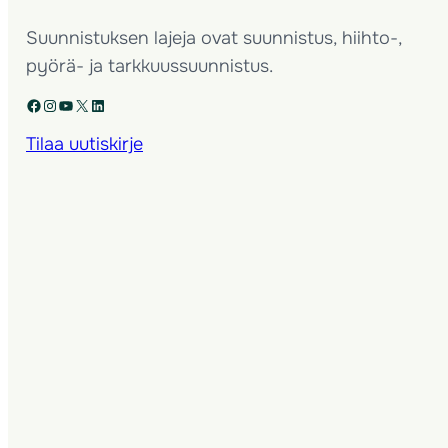
Suunnistuksen lajeja ovat suunnistus, hiihto-,
pyörä- ja tarkkuussuunnistus.
Facebook
Instagram
YouTube
X
LinkedIn
Tilaa uutiskirje