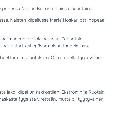
rintissä Norjan Beitostölenissä lauantaina.
ssa. Naisten kilpailussa Maria Hoskari otti hopeaa
aailmancupin osakilpailussa. Perjantain
ilpailu starttasi epävarmoissa tunnelmissa.
 virheettömän suorituksen. Olen todella tyytyväinen,
tä jakoi kilpailun kakkostilan. Ekströmin ja Ruotsin
 raskasta fyysistä virettään, mutta oli tyytyväinen