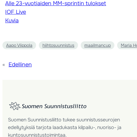
Alle 23-vuotiaiden MM-sprintin tulokset
IOF Live
Kuvia
Aapo Viippola
hiihtosuunnistus
maailmancup
Maria H
«
Edellinen
Suomen Suunnistusliitto tukee suunnistusseurojen
edellytyksiä tarjota laadukasta kilpailu-, nuoriso- ja
kuntosuunnistustoimintaa.