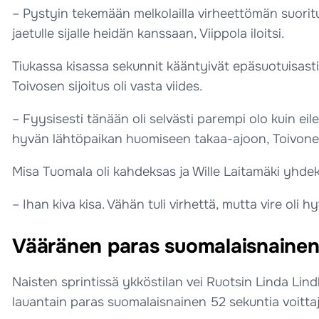
– Pystyin tekemään melkolailla virheettömän suorituk
jaetulle sijalle heidän kanssaan, Viippola iloitsi.
Tiukassa kisassa sekunnit kääntyivät epäsuotuisasti 
Toivosen sijoitus oli vasta viides.
– Fyysisesti tänään oli selvästi parempi olo kuin ei
hyvän lähtöpaikan huomiseen takaa-ajoon, Toivonen
Misa Tuomala oli kahdeksas ja Wille Laitamäki yhdeksä
– Ihan kiva kisa. Vähän tuli virhettä, mutta vire oli
Vääränen paras suomalaisnainen,
Naisten sprintissä ykköstilan vei Ruotsin Linda Lin
lauantain paras suomalaisnainen 52 sekuntia voitta