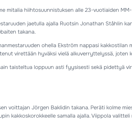
mitalia hiihtosuunnistuksen alle 23-vuotiaiden MM-sp
staruuden jaetulla ajalla Ruotsin Jonathan Ståhlin kan
ubaiten takana.
ilmanmestaruuden ohella Ekström nappasi kakkostilan m
nut virettään hyväksi vielä alkuverryttelyssä, joten k
a sain taisteltua loppuun asti fyysisesti sekä pidettyä
isen voittajan Jörgen Baklidin takana. Peräti kolme mies
in kakkoskorokkeelle samalla ajalla. Viippola valitteli