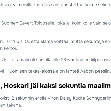
sen. Viimeisillä rasteilla sain puristettua kolme sekun
Suomen Eevert Toivoselle, joka jäi kolmikolle vain sek
len. Tuntuu siltä, että elämä voittaa, mutta sekunteja
 kertoi.
s. Laitamäki oli samalla alle 23-vuotiaiden kilpailussa
 hyvä. Huomisen takaa-ajossa aion lähteä Aapon peesiin,
 Hoskari jäi kaksi sekuntia maai
dkvist 12 sekunnin erolla Viron Daisy Kudre Schnyderiin
jan takana.