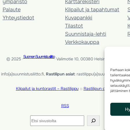
ympäristö
Karttarekisteri
Palaute
Kilpailut ja tapahtumat
Yhteystiedot
Kuvapankki
V
Tilastot
K
Suunnistaja-lehti
Verkkokauppa
Suomen Suunnistusliitto
© 2025 ·
· Valimotie 10, 00380 Helsinki, Finland
Parhaan kok
info(a)suunnistusliitto.fi,
Rastilipun asiat
: rastilippu(a)suunnistusliitto.fi
tallentaaks
hyväksymine
selauskäyttä
Kilpailut ja kuntorastit – Rastilippu
:::
Rastilipun ohjeet
jättäminen t
RSS
H
Etsi