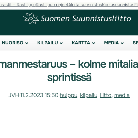
orastit – Rastilippu
Rastilipun ohjeet
Aloita suunnistus
Koulusuunnistus
F
NUORISO
KILPAILU
KARTTA
MEDIA
S
lmanmestaruus – kolme mitali
sprintissä
JVH
·
11.2.2023 15:50
·
huippu
, 
kilpailu
, 
liitto
, 
media