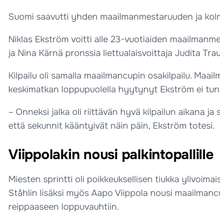
Suomi saavutti yhden maailmanmestaruuden ja kolme 
Niklas Ekström voitti alle 23-vuotiaiden maailmanme
ja Nina Kärnä pronssia liettualaisvoittaja Judita Tra
Kilpailu oli samalla maailmancupin osakilpailu. Maa
keskimatkan loppupuolella hyytynyt Ekström ei tunte
– Onneksi jalka oli riittävän hyvä kilpailun aikana j
että sekunnit kääntyivät näin päin, Ekström totesi.
Viippolakin nousi palkintopallille
Miesten sprintti oli poikkeuksellisen tiukka ylivoima
Ståhlin lisäksi myös Aapo Viippola nousi maailmancup
reippaaseen loppuvauhtiin.