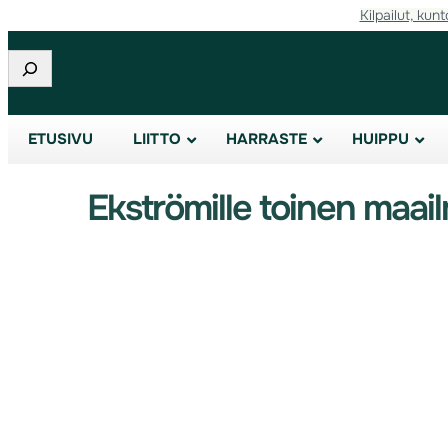
Kilpailut, kunt
Etsi
ETUSIVU
LIITTO
HARRASTE
HUIPPU
Ekströmille toinen maai