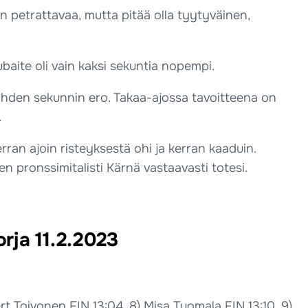
 on petrattavaa, mutta pitää olla tyytyväinen,
baite oli vain kaksi sekuntia nopempi.
 kahden sekunnin ero. Takaa-ajossa tavoitteena on
.
ran ajoin risteyksestä ohi ja kerran kaaduin.
pronssimitalisti Kärnä vastaavasti totesi.
orja 11.2.2023
rt Toivonen FIN 13:04, 8) Misa Tuomala FIN 13:10, 9)