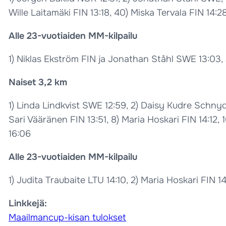
Wille Laitamäki FIN 13:18, 40) Miska Tervala FIN 14:2
Alle 23-vuotiaiden MM-kilpailu
1) Niklas Ekström FIN ja Jonathan Ståhl SWE 13:03, 
Naiset 3,2 km
1) Linda Lindkvist SWE 12:59, 2) Daisy Kudre Schnyd
Sari Vääränen FIN 13:51, 8) Maria Hoskari FIN 14:12,
16:06
Alle 23-vuotiaiden MM-kilpailu
1) Judita Traubaite LTU 14:10, 2) Maria Hoskari FIN 1
Linkkejä:
Maailmancup-kisan tulokset