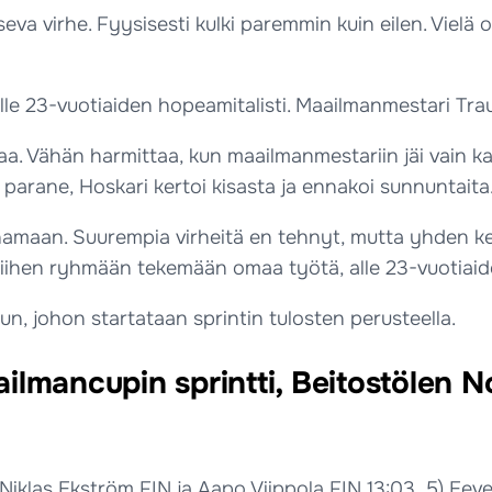
seva virhe. Fyysisesti kulki paremmin kuin eilen. Vielä
le 23-vuotiaiden hopeamitalisti. Maailmanmestari Trau
kovaa. Vähän harmittaa, kun maailmanmestariin jäi vain
n parane, Hoskari kertoi kisasta ja ennakoi sunnuntaita
namaan. Suurempia virheitä en tehnyt, mutta yhden ker
hen ryhmään tekemään omaa työtä, alle 23-vuotiaiden 
n, johon startataan sprintin tulosten perusteella.
ilmancupin sprintti, Beitostölen N
Niklas Ekström FIN ja Aapo Viippola FIN 13:03, 5) Eeve