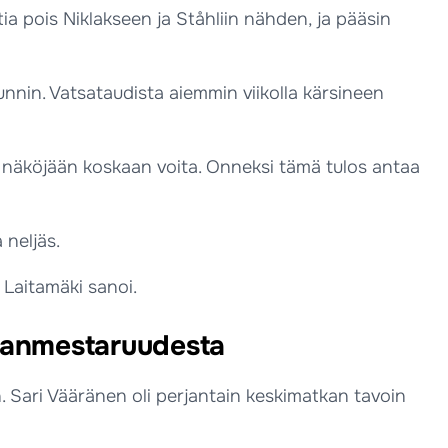
tia pois Niklakseen ja Ståhliin nähden, ja pääsin
unnin. Vatsataudista aiemmin viikolla kärsineen
 en näköjään koskaan voita. Onneksi tämä tulos antaa
 neljäs.
 Laitamäki sanoi.
lmanmestaruudesta
. Sari Vääränen oli perjantain keskimatkan tavoin