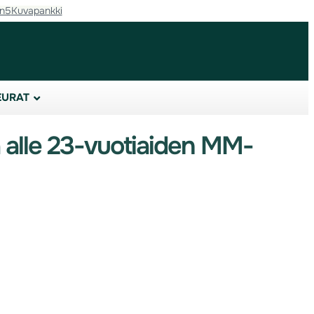
in5
Kuvapankki
EURAT
a alle 23-vuotiaiden MM-