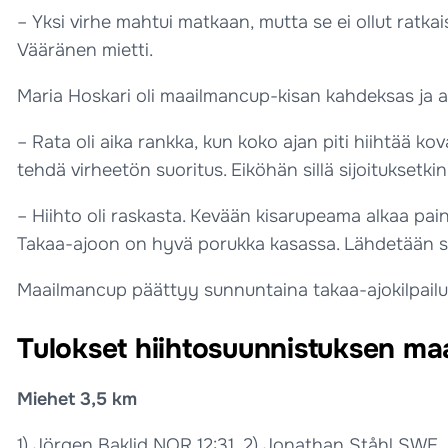
– Yksi virhe mahtui matkaan, mutta se ei ollut ratkai
Vääränen mietti.
Maria Hoskari oli maailmancup-kisan kahdeksas ja al
– Rata oli aika rankka, kun koko ajan piti hiihtää 
tehdä virheetön suoritus. Eiköhän sillä sijoituksetki
– Hiihto oli raskasta. Kevään kisarupeama alkaa pai
Takaa-ajoon on hyvä porukka kasassa. Lähdetään sii
Maailmancup päättyy sunnuntaina takaa-ajokilpailuu
Tulokset hiihtosuunnistuksen maa
Miehet 3,5 km
1) Jörgen Baklid NOR 12:31, 2) Jonathan Ståhl SWE, 