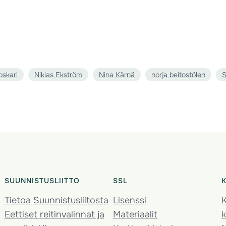
oskari
Niklas Ekström
Nina Kärnä
norja beitostölen
S
SUUNNISTUSLIITTO
SSL
Tietoa Suunnistusliitosta
Lisenssi
K
Eettiset reitinvalinnat ja
Materiaalit
k