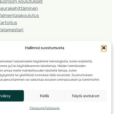
Nuorison koulutukset
Seura­kehittäminen
almentaja­koulutus
artoitus
Ratamestari
Hallinnoi suostumusta
emuksen tarjoamiseksi käytämme teknologioita, kuten evästeitä,
emme ja/tai käyttääksemme laitetietoja. Näiden tekniikoiden
n antaa meille mahdollisuuden käsitellä tietoja, kuten
ytymistä tai yksilöllisiä tunnuksia tällä sivustolla. Suostumuksen
ai peruuttaminen voi vaikuttaa sivuston ominaisuuksiin ja toimintoihin.
yväksy
Kiellä
Näytä asetukset
Tietosuoja
Tietosuoja