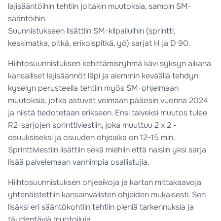
lajisääntöihin tehtiin joitakin muutoksia, samoin SM-
sääntöihin.
Suunnistukseen lisättiin SM-kilpailuihin (sprintti,
keskimatka, pitkä, erikoispitkä, yö) sarjat H ja D 90.
Hiihtosuunnistuksen kehittämisryhmä kävi syksyn aikana
kansalliset lajisäännöt läpi ja aiemmin keväällä tehdyn
kyselyn perusteella tehtiin myös SM-ohjelmaan
muutoksia, jotka astuvat voimaan pääosin vuonna 2024
ja niistä tiedotetaan erikseen. Ensi talveksi muutos tulee
R2-sarjojen sprinttiviestiin, joka muuttuu 2 x 2 -
osuuksiseksi ja osuuden ohjeaika on 12-15 min.
Sprinttiviestiin lisättiin sekä miehiin että naisiin yksi sarja
lisää palvelemaan vanhimpia osallistujia.
Hiihtosuunnistuksen ohjeaikoja ja kartan mittakaavoja
yhtenäistettiin kansainvälisten ohjeiden mukaisesti. Sen
lisäksi eri sääntökohtiin tehtiin pieniä tarkennuksia ja
täydentäviä muotoiluja.