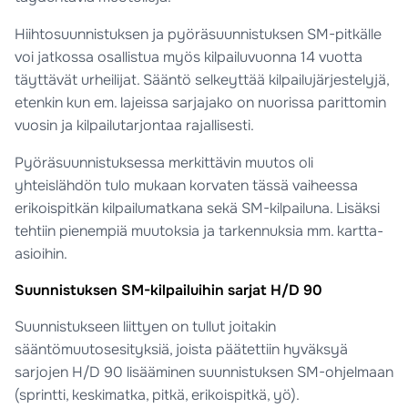
Hiihtosuunnistuksen ja pyöräsuunnistuksen SM-pitkälle
voi jatkossa osallistua myös kilpailuvuonna 14 vuotta
täyttävät urheilijat. Sääntö selkeyttää kilpailujärjestelyjä,
etenkin kun em. lajeissa sarjajako on nuorissa parittomin
vuosin ja kilpailutarjontaa rajallisesti.
Pyöräsuunnistuksessa merkittävin muutos oli
yhteislähdön tulo mukaan korvaten tässä vaiheessa
erikoispitkän kilpailumatkana sekä SM-kilpailuna. Lisäksi
tehtiin pienempiä muutoksia ja tarkennuksia mm. kartta-
asioihin.
Suunnistuksen SM-kilpailuihin sarjat H/D 90
Suunnistukseen liittyen on tullut joitakin
sääntömuutosesityksiä, joista päätettiin hyväksyä
sarjojen H/D 90 lisääminen suunnistuksen SM-ohjelmaan
(sprintti, keskimatka, pitkä, erikoispitkä, yö).