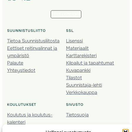
Tilaa uutiskirje
SUUNNISTUSLIITTO
SSL
Tietoa Suunnistusliitosta
Lisenssi
Eettiset reitinvalinnat ja
Materiaalit
ympäristö
Karttarekisteri
Palaute
Kilpailut ja tapahtumat
Yhteystiedot
Kuvapankki
Tilastot
Suunnistaja-lehti
Verkkokauppa
KOULUTUKSET
SIVUSTO
Koulutus ja koulutus­
Tietosuoja
kalenteri
Nuorison koulutukset