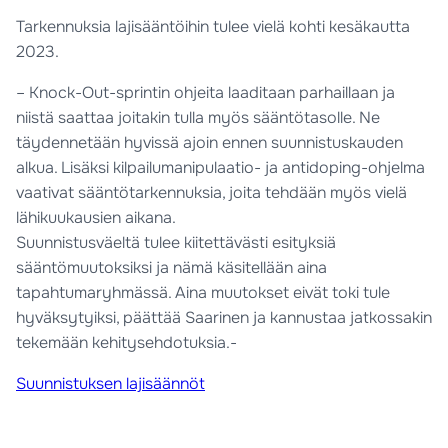
Tarkennuksia lajisääntöihin tulee vielä kohti kesäkautta
2023.
– Knock-Out-sprintin ohjeita laaditaan parhaillaan ja
niistä saattaa joitakin tulla myös sääntötasolle. Ne
täydennetään hyvissä ajoin ennen suunnistuskauden
alkua. Lisäksi kilpailumanipulaatio- ja antidoping-ohjelma
vaativat sääntötarkennuksia, joita tehdään myös vielä
lähikuukausien aikana.
Suunnistusväeltä tulee kiitettävästi esityksiä
sääntömuutoksiksi ja nämä käsitellään aina
tapahtumaryhmässä. Aina muutokset eivät toki tule
hyväksytyiksi, päättää Saarinen ja kannustaa jatkossakin
tekemään kehitysehdotuksia.-
Suunnistuksen lajisäännöt