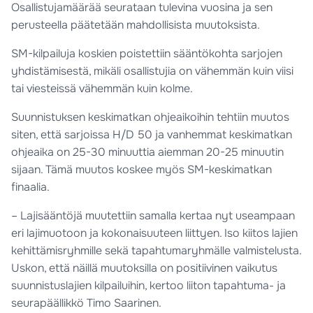
Osallistujamäärää seurataan tulevina vuosina ja sen
perusteella päätetään mahdollisista muutoksista.
SM-kilpailuja koskien poistettiin sääntökohta sarjojen
yhdistämisestä, mikäli osallistujia on vähemmän kuin viisi
tai viesteissä vähemmän kuin kolme.
Suunnistuksen keskimatkan ohjeaikoihin tehtiin muutos
siten, että sarjoissa H/D 50 ja vanhemmat keskimatkan
ohjeaika on 25-30 minuuttia aiemman 20-25 minuutin
sijaan. Tämä muutos koskee myös SM-keskimatkan
finaalia.
– Lajisääntöjä muutettiin samalla kertaa nyt useampaan
eri lajimuotoon ja kokonaisuuteen liittyen. Iso kiitos lajien
kehittämisryhmille sekä tapahtumaryhmälle valmistelusta.
Uskon, että näillä muutoksilla on positiivinen vaikutus
suunnistuslajien kilpailuihin, kertoo liiton tapahtuma- ja
seurapäällikkö Timo Saarinen.