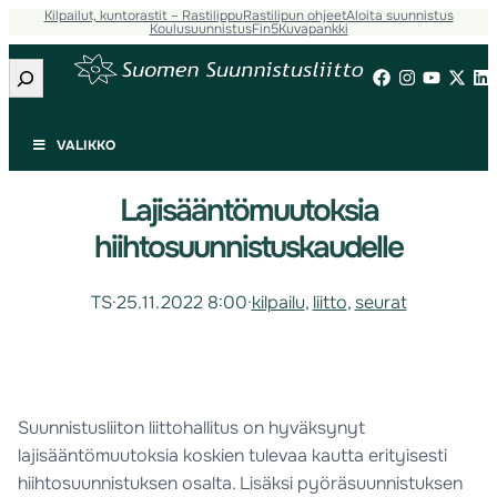
Kilpailut, kuntorastit – Rastilippu
Rastilipun ohjeet
Aloita suunnistus
Koulusuunnistus
Fin5
Kuvapankki
Etsi
VALIKKO
Lajisääntömuutoksia
hiihtosuunnistuskaudelle
TS
·
25.11.2022 8:00
·
kilpailu
, 
liitto
, 
seurat
Suunnistusliiton liittohallitus on hyväksynyt
lajisääntömuutoksia koskien tulevaa kautta erityisesti
hiihtosuunnistuksen osalta. Lisäksi pyöräsuunnistuksen