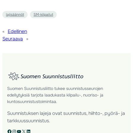
lajisäännöt
SM-kilpailut
«
Edellinen
Seuraava
»
Suomen Suunnistusliitto tukee suunnistusseurojen
edellytyksiä tarjota laadukasta kilpailu-, nuoriso- ja
kuntosuunnistustoimintaa.
Suunnistuksen lajeja ovat suunnistus, hiihto-, pyörä- ja
tarkkuussuunnistus.
Facebook
Instagram
YouTube
X
LinkedIn